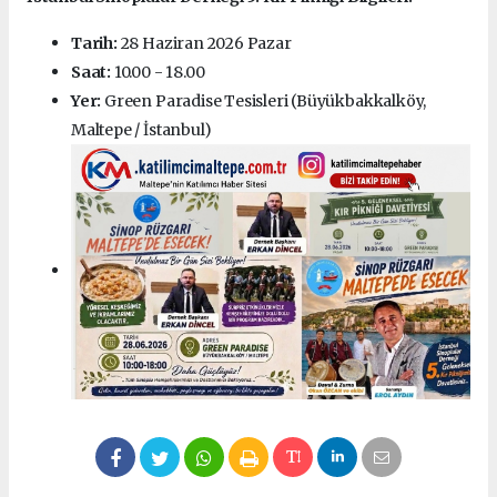
Tarih:
28 Haziran 2026 Pazar
Saat:
10.00 - 18.00
Yer:
Green Paradise Tesisleri (Büyükbakkalköy,
Maltepe / İstanbul)