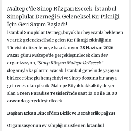
Maltepe’de Sinop Rüzgarı Esecek: İstanbul
Sinoplular Derneği 5. Geleneksel Kır Pikniği
İçin Geri Sayım Başladı!
İstanbul Sinoplular Derneği, büyük bir heyecanla beklenen
ve artık geleneksel hale gelen Kır Pikniği etkinliğinin
5'incisini düzenlemeye hazırlanıyor.
28 Haziran 2026
Pazar
günü Maltepe’de gerçekleştirilecek olan dev
organizasyon,
"Sinop Rüzgarı Maltepe'de Esecek"
sloganıyla kapılarını açacak. İstanbul genelinde yaşayan
binlerce Sinoplu hemşehriyi ve Sinop dostunu bir araya
getirecek olan piknik, Maltepe Büyükbakkalköy’de yer
alan
Green Paradise Tesisleri’nde saat 10.00 ile 18.00
arasında
gerçekleştirilecek.
Başkan Erkan Dincel’den Birlik ve Beraberlik Çağrısı
Organizasyonun ev sahipliğini üstlenen
İstanbul