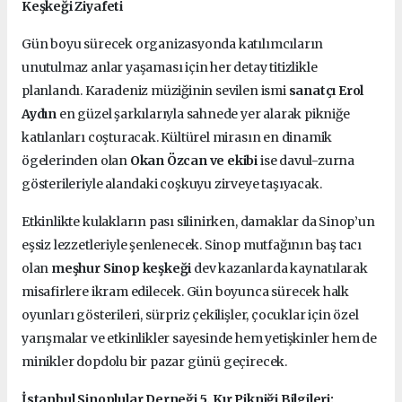
Keşkeği Ziyafeti
Gün boyu sürecek organizasyonda katılımcıların
unutulmaz anlar yaşaması için her detay titizlikle
planlandı. Karadeniz müziğinin sevilen ismi
sanatçı Erol
Aydın
en güzel şarkılarıyla sahnede yer alarak pikniğe
katılanları coşturacak. Kültürel mirasın en dinamik
ögelerinden olan
Okan Özcan ve ekibi
ise davul-zurna
gösterileriyle alandaki coşkuyu zirveye taşıyacak.
Etkinlikte kulakların pası silinirken, damaklar da Sinop’un
eşsiz lezzetleriyle şenlenecek. Sinop mutfağının baş tacı
olan
meşhur Sinop keşkeği
dev kazanlarda kaynatılarak
misafirlere ikram edilecek. Gün boyunca sürecek halk
oyunları gösterileri, sürpriz çekilişler, çocuklar için özel
yarışmalar ve etkinlikler sayesinde hem yetişkinler hem de
minikler dopdolu bir pazar günü geçirecek.
İstanbul Sinoplular Derneği 5. Kır Pikniği Bilgileri: