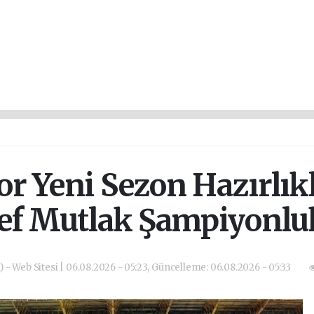
r Yeni Sezon Hazırlıkl
ef Mutlak Şampiyonluk 
) - Web Sitesi | 06.08.2026 - 05:23, Güncelleme: 06.08.2026 - 05:33