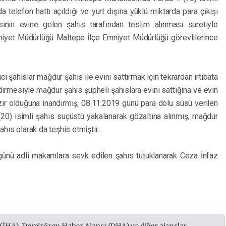
a telefon hattı açıldığı ve yurt dışına yüklü miktarda para çıkışı
ının evine gelen şahıs tarafından teslim alınması suretiyle
 Emniyet Müdürlüğü Maltepe İlçe Emniyet Müdürlüğü görevlilerince
ı şahıslar mağdur şahıs ile evini sattırmak için tekrardan irtibata
dirmesiyle mağdur şahıs şüpheli şahıslara evini sattığına ve evin
zır olduğuna inandırmış, 08.11.2019 günü para dolu süsü verilen
20) isimli şahıs suçüstü yakalanarak gözaltına alınmış, mağdur
ahıs olarak da teşhis etmiştir.
 günü adli makamlara sevk edilen şahıs tutuklanarak Ceza İnfaz