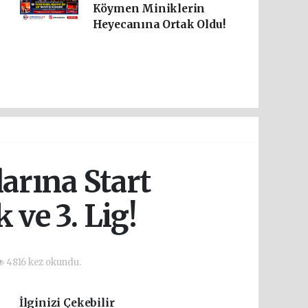
Köymen Miniklerin
Heyecanına Ortak Oldu!
arına Start
ve 3. Lig!
4816 kez okundu.
İlginizi Çekebilir