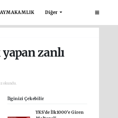
AYMAKAMLIK
Diğer
k yapan zanlı
z okundu.
İlginizi Çekebilir
YKS’de İlk1000’e Giren