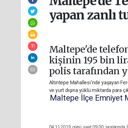
Maltepe'de Te
yapan zanlı t
Maltepe'de telefo
kişinin 195 bin li
polis tarafından 
Altıntepe Mahallesi'nde yaşayan Ferda
ve yurt dışına yüklü miktarda para çıkı
Maltepe İlçe Emniyet
04.11.2019 günü saat 09.00 sıralarında İ