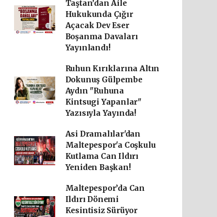
Taştan’dan Aile
Hukukunda Çığır
Açacak Dev Eser
Boşanma Davaları
Yayınlandı!
Ruhun Kırıklarına Altın
Dokunuş Gülpembe
Aydın "Ruhuna
Kintsugi Yapanlar"
Yazısıyla Yayında!
Asi Dramalılar'dan
Maltepespor'a Coşkulu
Kutlama Can Ildırı
Yeniden Başkan!
Maltepespor’da Can
Ildırı Dönemi
Kesintisiz Sürüyor