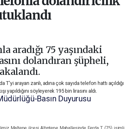
lefonla dolandırıcılık
utuklandı
nla aradığı 75 yaşındaki
rasını dolandıran şüpheli,
yakalandı.
 T'yi arayan zanlı, adına çok sayıda telefon hattı açıldığı
şı yapıldığını söyleyerek 195 bin lirasını aldı.
 Müdürlüğü-Basın Duyurusu
limiz Maltepe ilçesi Altıntepe Mahallesinde Ferda T. (75) isimli