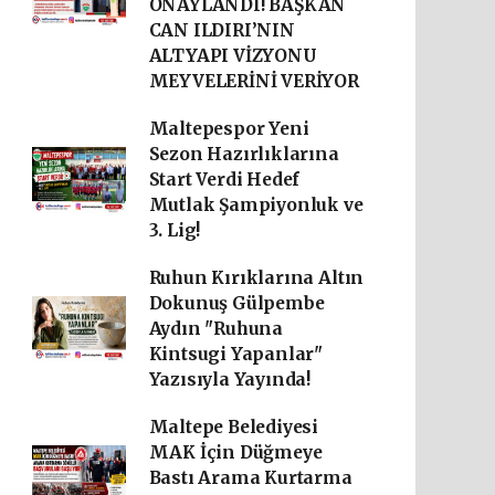
ONAYLANDI! BAŞKAN
CAN ILDIRI’NIN
ALTYAPI VİZYONU
MEYVELERİNİ VERİYOR
Maltepespor Yeni
Sezon Hazırlıklarına
Start Verdi Hedef
Mutlak Şampiyonluk ve
3. Lig!
Ruhun Kırıklarına Altın
Dokunuş Gülpembe
Aydın "Ruhuna
Kintsugi Yapanlar"
Yazısıyla Yayında!
Maltepe Belediyesi
MAK İçin Düğmeye
Bastı Arama Kurtarma