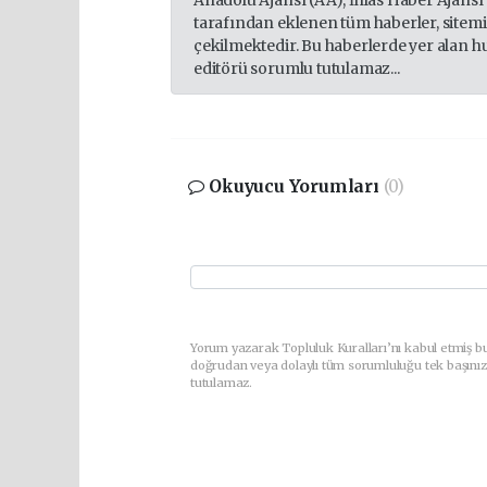
Anadolu Ajansı (AA), İhlas Haber Ajansı
tarafından eklenen tüm haberler, sitem
çekilmektedir. Bu haberlerde yer alan h
editörü sorumlu tutulamaz...
Okuyucu Yorumları
(0)
Yorum yazarak Topluluk Kuralları’nı kabul etmiş bu
doğrudan veya dolaylı tüm sorumluluğu tek başınız
tutulamaz.