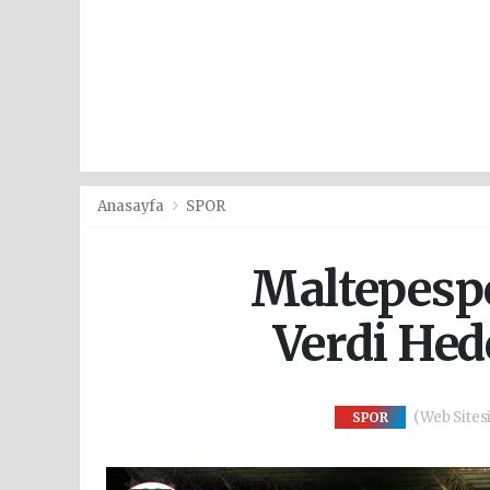
Anasayfa
SPOR
Maltepespo
Verdi Hed
(Web Sitesi
SPOR