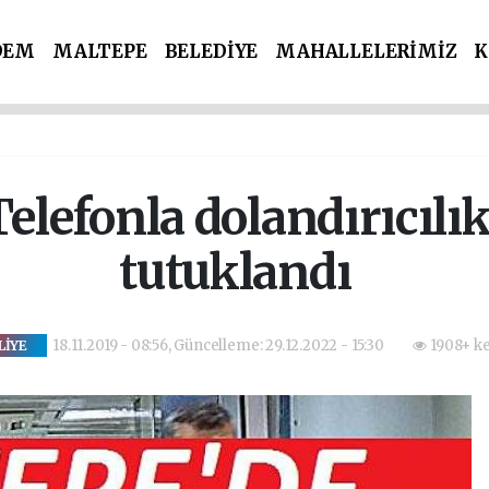
DEM
MALTEPE
BELEDİYE
MAHALLELERİMİZ
K
İ PARTİLER
SPOR
POLİS & ADLİYE
elefonla dolandırıcılı
tutuklandı
18.11.2019 - 08:56, Güncelleme: 29.12.2022 - 15:30
1908+ ke
LİYE