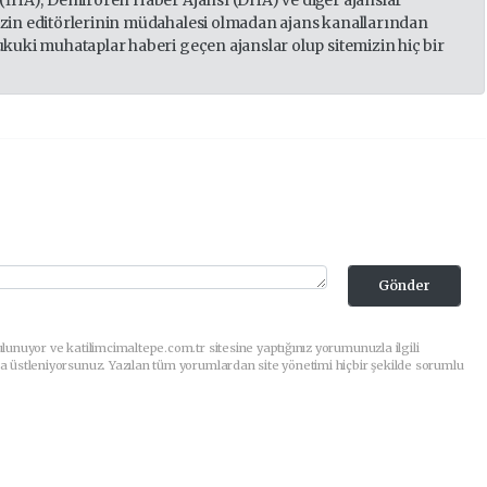
 (İHA), Demirören Haber Ajansı (DHA) ve diğer ajanslar
izin editörlerinin müdahalesi olmadan ajans kanallarından
ukuki muhataplar haberi geçen ajanslar olup sitemizin hiç bir
Gönder
lunuyor ve katilimcimaltepe.com.tr sitesine yaptığınız yorumunuzla ilgili
a üstleniyorsunuz. Yazılan tüm yorumlardan site yönetimi hiçbir şekilde sorumlu