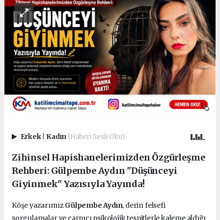
Erkek
|
Kadın
(Haberi Sesli Oku)
Zihinsel Hapishanelerimizden Özgürleşme
Rehberi: Gülpembe Aydın "Düşünceyi
Giyinmek" Yazısıyla Yayında!
Köşe yazarımız
Gülpembe Aydın
, derin felsefi
sorgulamalar ve çarpıcı psikolojik tespitlerle kaleme aldığı