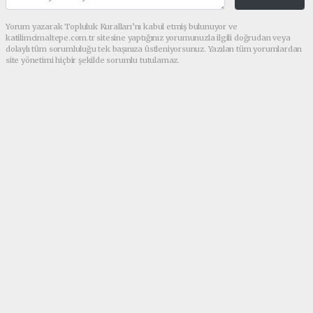
Yorum yazarak Topluluk Kuralları’nı kabul etmiş bulunuyor ve
katilimcimaltepe.com.tr sitesine yaptığınız yorumunuzla ilgili doğrudan veya
dolaylı tüm sorumluluğu tek başınıza üstleniyorsunuz. Yazılan tüm yorumlardan
site yönetimi hiçbir şekilde sorumlu tutulamaz.
Anasayfa
GÜNDEM
Av. Melek Genç Taştan’dan Aile
Hukukunda Çığır Açacak Dev
Eser Boşanma Davaları
Yayınlandı!
GÜNDEM
(Web Sitesi) - Web Sitesi | 23.07.2026 - 02:55, Güncelleme: 25.07.2026
- 01:38
15264 kez okundu.