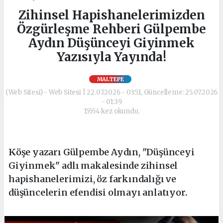
Zihinsel Hapishanelerimizden
Özgürleşme Rehberi Gülpembe
Aydın Düşünceyi Giyinmek
Yazısıyla Yayında!
MALTEPE
(Web Sitesi) - Web Sitesi | 22.07.2026 - 03:51, Güncelleme: 25.07.2026
- 01:39
15554 kez okundu.
Köşe yazarı Gülpembe Aydın, "Düşünceyi
Giyinmek" adlı makalesinde zihinsel
hapishanelerimizi, öz farkındalığı ve
düşüncelerin efendisi olmayı anlatıyor.