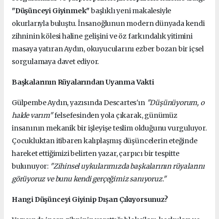
"Düşünceyi Giyinmek"
başlıklı yeni makalesiyle
okurlarıyla buluştu. İnsanoğlunun modern dünyada kendi
zihninin kölesi haline gelişini ve öz farkındalık yitimini
masaya yatıran Aydın, okuyucularını ezber bozan bir içsel
sorgulamaya davet ediyor.
Başkalarının Rüyalarından Uyanma Vakti
Gülpembe Aydın, yazısında Descartes'ın
"Düşünüyorum, o
halde varım"
felsefesinden yola çıkarak, günümüz
insanının mekanik bir işleyişe teslim olduğunu vurguluyor.
Çocukluktan itibaren kalıplaşmış düşüncelerin eteğinde
hareket ettiğimizi belirten yazar, çarpıcı bir tespitte
bulunuyor:
"Zihinsel uykularımızda başkalarının rüyalarını
görüyoruz ve bunu kendi gerçeğimiz sanıyoruz."
Hangi Düşünceyi Giyinip Dışarı Çıkıyorsunuz?