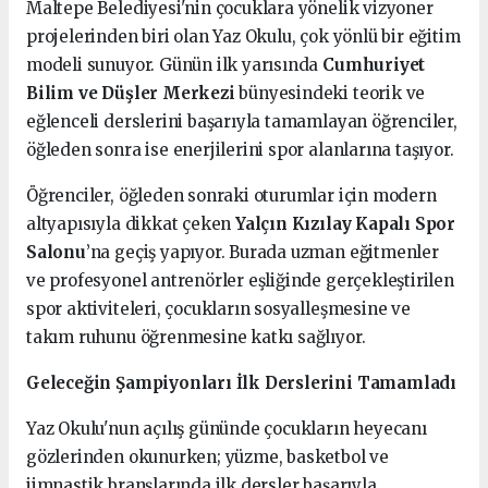
Maltepe Belediyesi'nin çocuklara yönelik vizyoner
projelerinden biri olan Yaz Okulu, çok yönlü bir eğitim
modeli sunuyor. Günün ilk yarısında
Cumhuriyet
Bilim ve Düşler Merkezi
bünyesindeki teorik ve
eğlenceli derslerini başarıyla tamamlayan öğrenciler,
öğleden sonra ise enerjilerini spor alanlarına taşıyor.
Öğrenciler, öğleden sonraki oturumlar için modern
altyapısıyla dikkat çeken
Yalçın Kızılay Kapalı Spor
Salonu
’na geçiş yapıyor. Burada uzman eğitmenler
ve profesyonel antrenörler eşliğinde gerçekleştirilen
spor aktiviteleri, çocukların sosyalleşmesine ve
takım ruhunu öğrenmesine katkı sağlıyor.
Geleceğin Şampiyonları İlk Derslerini Tamamladı
Yaz Okulu'nun açılış gününde çocukların heyecanı
gözlerinden okunurken; yüzme, basketbol ve
jimnastik branşlarında ilk dersler başarıyla