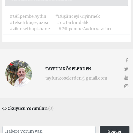
#Gülpembe Aydın
#Düşünceyi Giyinmek
#felsefi köşe yazısı
#öz farkındalık
#zihinsel hapishane
#Gülpembe Aydın yazıları
TAYFUN KÖSELERDEN
tayfunkoselerden@gmail.com
Okuyucu Yorumları
(0)
Gönder