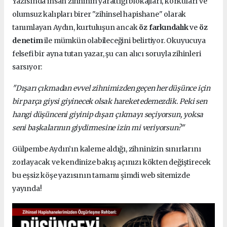
Yazısında insan zihninin yarattığı blokajları, korkuları ve
olumsuz kalıpları birer "zihinsel hapishane" olarak
tanımlayan Aydın, kurtuluşun ancak
öz farkındalık
ve
öz
denetim
ile mümkün olabileceğini belirtiyor. Okuyucuya
felsefi bir ayna tutan yazar, şu can alıcı soruyla zihinleri
sarsıyor:
"Dışarı çıkmadan evvel zihnimizden geçen her düşünce için
bir parça giysi giyinecek olsak hareket edemezdik. Peki sen
hangi düşünceni giyinip dışarı çıkmayı seçiyorsun, yoksa
seni başkalarının giydirmesine izin mi veriyorsun?"
Gülpembe Aydın’ın kaleme aldığı, zihninizin sınırlarını
zorlayacak ve kendinize bakış açınızı kökten değiştirecek
bu eşsiz köşe yazısının tamamı şimdi web sitemizde
yayında!