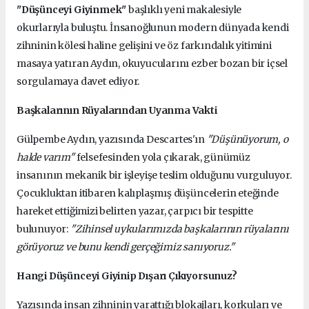
"Düşünceyi Giyinmek"
başlıklı yeni makalesiyle
okurlarıyla buluştu. İnsanoğlunun modern dünyada kendi
zihninin kölesi haline gelişini ve öz farkındalık yitimini
masaya yatıran Aydın, okuyucularını ezber bozan bir içsel
sorgulamaya davet ediyor.
Başkalarının Rüyalarından Uyanma Vakti
Gülpembe Aydın, yazısında Descartes'ın
"Düşünüyorum, o
halde varım"
felsefesinden yola çıkarak, günümüz
insanının mekanik bir işleyişe teslim olduğunu vurguluyor.
Çocukluktan itibaren kalıplaşmış düşüncelerin eteğinde
hareket ettiğimizi belirten yazar, çarpıcı bir tespitte
bulunuyor:
"Zihinsel uykularımızda başkalarının rüyalarını
görüyoruz ve bunu kendi gerçeğimiz sanıyoruz."
Hangi Düşünceyi Giyinip Dışarı Çıkıyorsunuz?
Yazısında insan zihninin yarattığı blokajları, korkuları ve