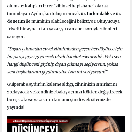
olumsuz kalıpları birer "zihinsel hapishane" olarak
tanımlayan Aydın, kurtuluşun ancak
öz farkındalık
ve
öz
denetim
ile mümkün olabileceğini belirtiyor. Okuyucuya
felsefi bir ayna tutan yazar, şu can alıcı soruyla zihinleri
sarsıyor:
"Dışarı çıkmadan evvel zihnimizden geçen her düşünce için
bir parça giysi giyinecek olsak hareket edemezdik. Peki sen
hangi düşünceni giyinip dışarı çıkmayı seçiyorsun, yoksa
seni başkalarının giydirmesine izin mi veriyorsun?"
Gülpembe Aydın’ın kaleme aldığı, zihninizin sınırlarını
zorlayacak ve kendinize bakış açınızı kökten değiştirecek
bu eşsiz köşe yazısının tamamı şimdi web sitemizde
yayında!