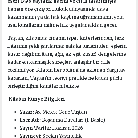
eseri 1496 sayfalık hacmi ve ciltli tasarımıyla
hemen öne çıkıyor. Hukuk dünyasında dava
kazanmanın ya da hak kaybına uğramamanın yolu,
usul kurallarını milimetrik uygulamaktan geçer.
Taştan, kitabında zinanın ispat kriterlerinden, terk
ihtarının şekli şartlarına; nafaka türlerinden, eşlerin
kusur dağılımı (tam, ağır, az, eşit kusur) dengelerine
kadar en karmaşık süreçleri anlaşılır bir dille
çözümlüyor. Kitabın her bölümüne eklenen Yargıtay
kararları, Taştan’ın teoriyi pratikle ne kadar güçlü
birleştirdiğini kanıtlar nitelikte.
Kitabın Künye Bilgileri
Yazar:
Av. Melek Genç Taştan
Eser Adı:
Boşanma Davaları (1. Baskı)
Yayın Tarihi:
Haziran 2026
Yayınevi:
Seçkin Yayıncılık