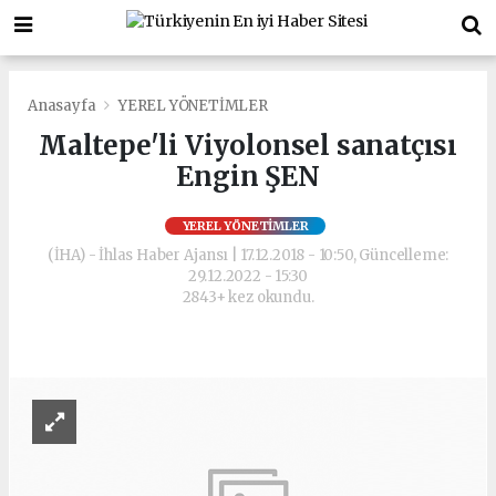
Anasayfa
YEREL YÖNETİMLER
Maltepe'li Viyolonsel sanatçısı
Engin ŞEN
YEREL YÖNETİMLER
(İHA) - İhlas Haber Ajansı | 17.12.2018 - 10:50, Güncelleme:
29.12.2022 - 15:30
2843+ kez okundu.