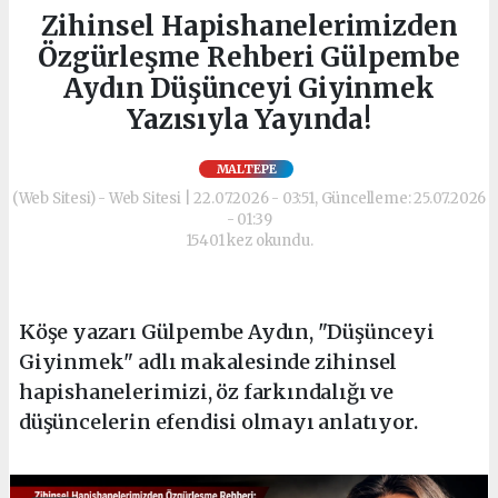
Zihinsel Hapishanelerimizden
Özgürleşme Rehberi Gülpembe
Aydın Düşünceyi Giyinmek
Yazısıyla Yayında!
MALTEPE
(Web Sitesi) - Web Sitesi | 22.07.2026 - 03:51, Güncelleme: 25.07.2026
- 01:39
15401 kez okundu.
Köşe yazarı Gülpembe Aydın, "Düşünceyi
Giyinmek" adlı makalesinde zihinsel
hapishanelerimizi, öz farkındalığı ve
düşüncelerin efendisi olmayı anlatıyor.