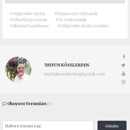
#Gülpembe Aydın
#Düşünceyi Giyinmek
#felsefi köşe yazısı
#öz farkındalık
#zihinsel hapishane
#Gülpembe Aydın yazıları
TAYFUN KÖSELERDEN
tayfunkoselerden@gmail.com
Okuyucu Yorumları
(0)
Gönder