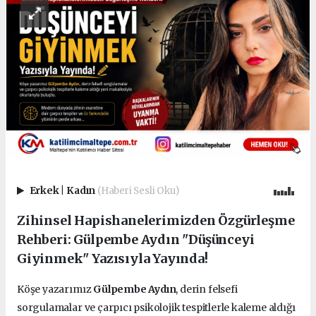
Erkek
|
Kadın
(Haberi Sesli Oku)
Zihinsel Hapishanelerimizden Özgürleşme
Rehberi: Gülpembe Aydın "Düşünceyi
Giyinmek" Yazısıyla Yayında!
Köşe yazarımız
Gülpembe Aydın
, derin felsefi
sorgulamalar ve çarpıcı psikolojik tespitlerle kaleme aldığı