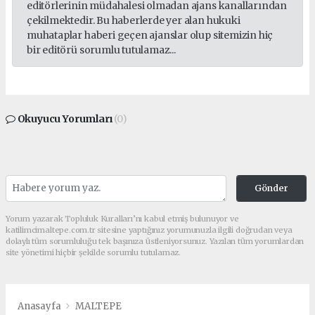
editörlerinin müdahalesi olmadan ajans kanallarından
çekilmektedir. Bu haberlerde yer alan hukuki
muhataplar haberi geçen ajanslar olup sitemizin hiç
bir editörü sorumlu tutulamaz...
Okuyucu Yorumları
(0)
Gönder
Yorum yazarak Topluluk Kuralları’nı kabul etmiş bulunuyor ve
katilimcimaltepe.com.tr sitesine yaptığınız yorumunuzla ilgili doğrudan veya
dolaylı tüm sorumluluğu tek başınıza üstleniyorsunuz. Yazılan tüm yorumlardan
site yönetimi hiçbir şekilde sorumlu tutulamaz.
Anasayfa
MALTEPE