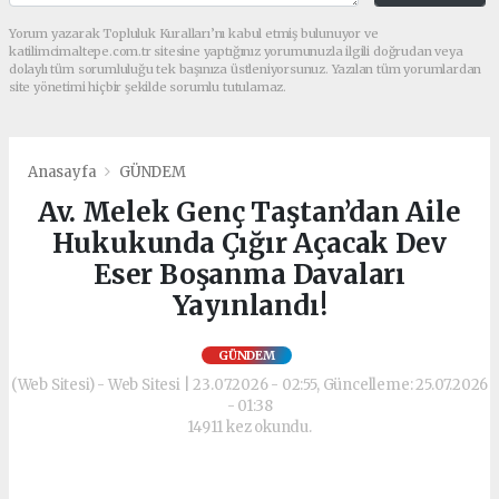
Yorum yazarak Topluluk Kuralları’nı kabul etmiş bulunuyor ve
katilimcimaltepe.com.tr sitesine yaptığınız yorumunuzla ilgili doğrudan veya
dolaylı tüm sorumluluğu tek başınıza üstleniyorsunuz. Yazılan tüm yorumlardan
site yönetimi hiçbir şekilde sorumlu tutulamaz.
Anasayfa
GÜNDEM
Av. Melek Genç Taştan’dan Aile
Hukukunda Çığır Açacak Dev
Eser Boşanma Davaları
Yayınlandı!
GÜNDEM
(Web Sitesi) - Web Sitesi | 23.07.2026 - 02:55, Güncelleme: 25.07.2026
- 01:38
14911 kez okundu.