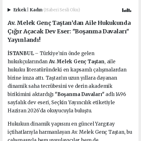
Erkek
|
Kadın
(Haberi Sesli Oku)
Av. Melek Genç Taştan’dan Aile Hukukunda
Çığır Açacak Dev Eser: "Boşanma Davaları"
Yayınlandı!
İSTANBUL
– Türkiye’nin önde gelen
hukukçularından
Av. Melek Genç Taştan
, aile
hukuku literatüründeki en kapsamlı çalışmalardan
birine imza attı. Taştan’ın uzun yıllara dayanan
dinamik saha tecrübesini ve derin akademik
birikimini aktardığı
"Boşanma Davaları"
adlı 1496
sayfalık dev eseri, Seçkin Yayıncılık etiketiyle
Haziran 2026'da okuyucuyla buluştu.
Hukukun dinamik yapısını en güncel Yargıtay
içtihatlarıyla harmanlayan Av. Melek Genç Taştan, bu
çalışmasıyla hem uygulayıcılar hem de