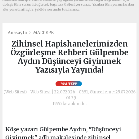
dolaylı tüm sorumluluğu tek başınıza üstleniyorsunuz. Yazılan tüm yorumlardan
site yönetimi hiçbir şekilde sorumlu tutulamaz.
Anasayfa
MALTEPE
Zihinsel Hapishanelerimizden
Özgürleşme Rehberi Gülpembe
Aydın Düşünceyi Giyinmek
Yazısıyla Yayında!
MALTEPE
(Web Sitesi) - Web Sitesi | 22.07.2026 - 03:51, Güncelleme: 25.07.2026
- 01:39
15555 kez okundu.
Köşe yazarı Gülpembe Aydın, "Düşünceyi
Giyinmek" adlı makalesinde zihinsel