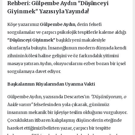
Rehberi: Gülpembe Aydın "Düşünceyi
Giyinmek" Yazısıyla Yayında!
Köşe yazarımız
Gülpembe Aydın
, derin felsefi
sorgulamalar ve çarpıcı psikolojik tespitlerle kaleme aldığı
"Düşünceyi Giyinmek"
başlıklı yeni makalesiyle
okurlarıyla buluştu. İnsanoğlunun modern dünyada kendi
zihninin kölesi haline gelişini ve öz farkındalık yitimini
masaya yatıran Aydın, okuyucularını ezber bozan bir içsel
sorgulamaya davet ediyor.
Başkalarının Rüyalarından Uyanma Vakti
Gülpembe Aydın, yazısında Descartes'ın
"Düşünüyorum, o
halde varım"
felsefesinden yola çıkarak, günümüz
insanının mekanik bir işleyişe teslim olduğunu vurguluyor.
Çocukluktan itibaren kalıplaşmış düşüncelerin eteğinde
hareket ettiğimizi belirten yazar, çarpıcı bir tespitte