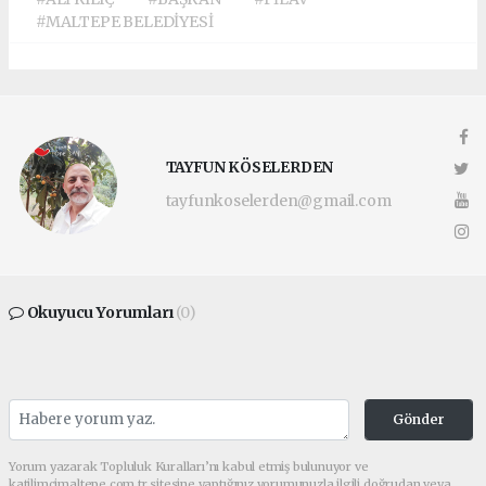
#MALTEPE BELEDİYESİ
TAYFUN KÖSELERDEN
tayfunkoselerden@gmail.com
Okuyucu Yorumları
(0)
Gönder
Yorum yazarak Topluluk Kuralları’nı kabul etmiş bulunuyor ve
katilimcimaltepe.com.tr sitesine yaptığınız yorumunuzla ilgili doğrudan veya