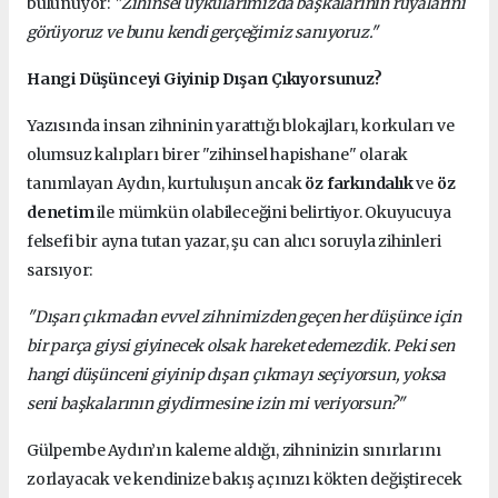
bulunuyor:
"Zihinsel uykularımızda başkalarının rüyalarını
görüyoruz ve bunu kendi gerçeğimiz sanıyoruz."
Hangi Düşünceyi Giyinip Dışarı Çıkıyorsunuz?
Yazısında insan zihninin yarattığı blokajları, korkuları ve
olumsuz kalıpları birer "zihinsel hapishane" olarak
tanımlayan Aydın, kurtuluşun ancak
öz farkındalık
ve
öz
denetim
ile mümkün olabileceğini belirtiyor. Okuyucuya
felsefi bir ayna tutan yazar, şu can alıcı soruyla zihinleri
sarsıyor:
"Dışarı çıkmadan evvel zihnimizden geçen her düşünce için
bir parça giysi giyinecek olsak hareket edemezdik. Peki sen
hangi düşünceni giyinip dışarı çıkmayı seçiyorsun, yoksa
seni başkalarının giydirmesine izin mi veriyorsun?"
Gülpembe Aydın’ın kaleme aldığı, zihninizin sınırlarını
zorlayacak ve kendinize bakış açınızı kökten değiştirecek