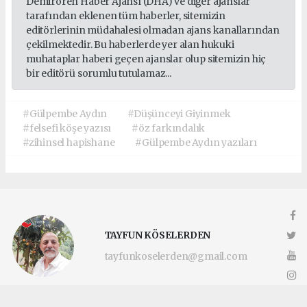
Demirören Haber Ajansı (DHA) ve diğer ajanslar
tarafından eklenen tüm haberler, sitemizin
editörlerinin müdahalesi olmadan ajans kanallarından
çekilmektedir. Bu haberlerde yer alan hukuki
muhataplar haberi geçen ajanslar olup sitemizin hiç
bir editörü sorumlu tutulamaz...
#Gülpembe Aydın
#Düşünceyi Giyinmek
#felsefi köşe yazısı
#öz farkındalık
#zihinsel hapishane
#Gülpembe Aydın yazıları
TAYFUN KÖSELERDEN
tayfunkoselerden@gmail.com