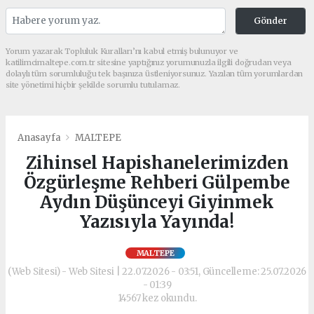
Gönder
Yorum yazarak Topluluk Kuralları’nı kabul etmiş bulunuyor ve
katilimcimaltepe.com.tr sitesine yaptığınız yorumunuzla ilgili doğrudan veya
dolaylı tüm sorumluluğu tek başınıza üstleniyorsunuz. Yazılan tüm yorumlardan
site yönetimi hiçbir şekilde sorumlu tutulamaz.
Anasayfa
MALTEPE
Zihinsel Hapishanelerimizden
Özgürleşme Rehberi Gülpembe
Aydın Düşünceyi Giyinmek
Yazısıyla Yayında!
MALTEPE
(Web Sitesi) - Web Sitesi | 22.07.2026 - 03:51, Güncelleme: 25.07.2026
- 01:39
14567 kez okundu.