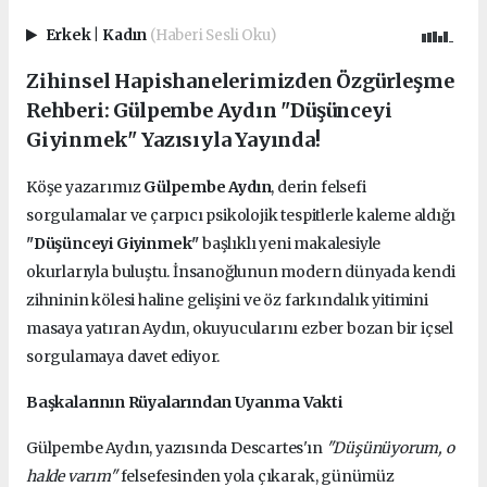
Erkek
|
Kadın
(Haberi Sesli Oku)
Zihinsel Hapishanelerimizden Özgürleşme
Rehberi: Gülpembe Aydın "Düşünceyi
Giyinmek" Yazısıyla Yayında!
Köşe yazarımız
Gülpembe Aydın
, derin felsefi
sorgulamalar ve çarpıcı psikolojik tespitlerle kaleme aldığı
"Düşünceyi Giyinmek"
başlıklı yeni makalesiyle
okurlarıyla buluştu. İnsanoğlunun modern dünyada kendi
zihninin kölesi haline gelişini ve öz farkındalık yitimini
masaya yatıran Aydın, okuyucularını ezber bozan bir içsel
sorgulamaya davet ediyor.
Başkalarının Rüyalarından Uyanma Vakti
Gülpembe Aydın, yazısında Descartes'ın
"Düşünüyorum, o
halde varım"
felsefesinden yola çıkarak, günümüz