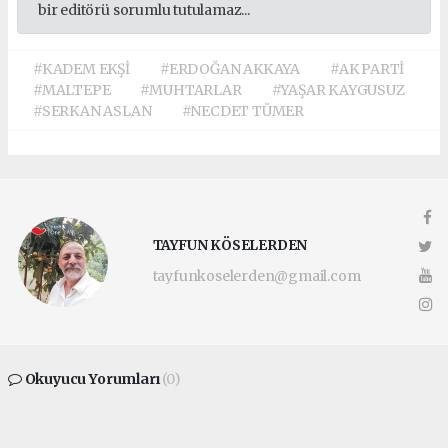
bir editörü sorumlu tutulamaz...
#KADEM EKŞİ
#ERDOĞAN AKKAYA
#AK PARTİ
#MALTEPE
#MUHTARLAR
#YAŞAR KAYGUSUZ
#SERKAN ASLAN
#NECDET TÜMER
TAYFUN KÖSELERDEN
tayfunkoselerden@gmail.com
Okuyucu Yorumları
(0)