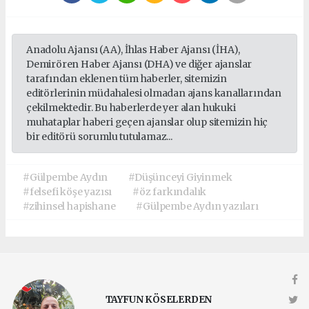
Anadolu Ajansı (AA), İhlas Haber Ajansı (İHA),
Demirören Haber Ajansı (DHA) ve diğer ajanslar
tarafından eklenen tüm haberler, sitemizin
editörlerinin müdahalesi olmadan ajans kanallarından
çekilmektedir. Bu haberlerde yer alan hukuki
muhataplar haberi geçen ajanslar olup sitemizin hiç
bir editörü sorumlu tutulamaz...
#Gülpembe Aydın
#Düşünceyi Giyinmek
#felsefi köşe yazısı
#öz farkındalık
#zihinsel hapishane
#Gülpembe Aydın yazıları
TAYFUN KÖSELERDEN