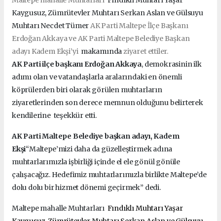
Kaygusuz, Zümrütevler Muhtarı Serkan Aslan ve Gülsuyu
Muhtarı Necdet Tümer
AK Parti Maltepe İlçe Başkanı
Erdoğan Akkaya ve AK Parti Maltepe Belediye Başkan
adayı Kadem Ekşi’yi
makamında
ziyaret ettiler.
AK Parti ilçe başkanı Erdoğan Akkaya
, demokrasinin ilk
adımı olan ve vatandaşlarla aralarındaki en önemli
köprülerden biri olarak görülen muhtarların
ziyaretlerinden son derece memnun olduğunu belirterek
kendilerine teşekkür etti.
AK Parti Maltepe Belediye başkan adayı, Kadem
Ekşi
“Maltepe’mizi daha da güzelleştirmek adına
muhtarlarımızla işbirliği içinde el ele gönül gönüle
çalışacağız. Hedefimiz muhtarlarımızla birlikte Maltepe’de
dolu dolu bir hizmet dönemi geçirmek” dedi.
Maltepe mahalle Muhtarları
Fındıklı Muhtarı Yaşar
Kaygusuz, Zümrütevler Muhtarı Serkan Aslan ve Gülsuyu