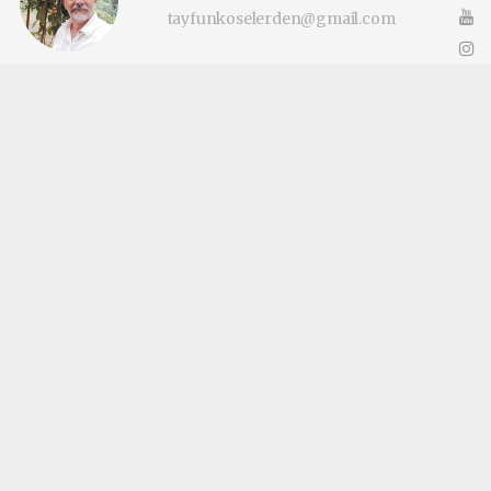
tayfunkoselerden@gmail.com
Okuyucu Yorumları
(0)
Gönder
Yorum yazarak Topluluk Kuralları’nı kabul etmiş bulunuyor ve
katilimcimaltepe.com.tr sitesine yaptığınız yorumunuzla ilgili doğrudan veya
dolaylı tüm sorumluluğu tek başınıza üstleniyorsunuz. Yazılan tüm yorumlardan
site yönetimi hiçbir şekilde sorumlu tutulamaz.
haber paketi
haber scripti
haber yazılımı
Tüm hakları saklı tutulmaktadır.Copyright 2026©
Haber Yazılımı:
Web Aksiyon ®