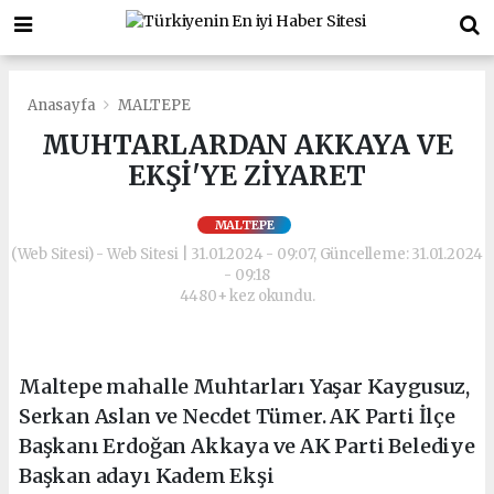
Anasayfa
MALTEPE
MUHTARLARDAN AKKAYA VE
EKŞİ'YE ZİYARET
MALTEPE
(Web Sitesi) - Web Sitesi | 31.01.2024 - 09:07, Güncelleme: 31.01.2024
- 09:18
4480+ kez okundu.
Maltepe mahalle Muhtarları Yaşar Kaygusuz,
Serkan Aslan ve Necdet Tümer. AK Parti İlçe
Başkanı Erdoğan Akkaya ve AK Parti Belediye
Başkan adayı Kadem Ekşi