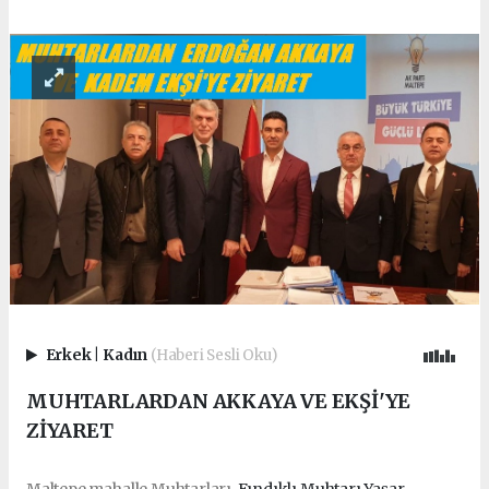
Erkek
|
Kadın
(Haberi Sesli Oku)
MUHTARLARDAN AKKAYA VE EKŞİ'YE
ZİYARET
Maltepe mahalle Muhtarları
Fındıklı Muhtarı Yaşar