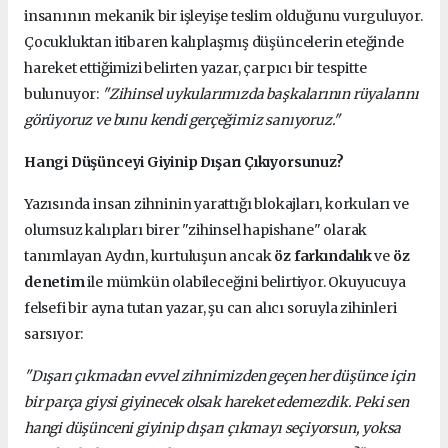
insanının mekanik bir işleyişe teslim olduğunu vurguluyor.
Çocukluktan itibaren kalıplaşmış düşüncelerin eteğinde
hareket ettiğimizi belirten yazar, çarpıcı bir tespitte
bulunuyor:
"Zihinsel uykularımızda başkalarının rüyalarını
görüyoruz ve bunu kendi gerçeğimiz sanıyoruz."
Hangi Düşünceyi Giyinip Dışarı Çıkıyorsunuz?
Yazısında insan zihninin yarattığı blokajları, korkuları ve
olumsuz kalıpları birer "zihinsel hapishane" olarak
tanımlayan Aydın, kurtuluşun ancak
öz farkındalık
ve
öz
denetim
ile mümkün olabileceğini belirtiyor. Okuyucuya
felsefi bir ayna tutan yazar, şu can alıcı soruyla zihinleri
sarsıyor:
"Dışarı çıkmadan evvel zihnimizden geçen her düşünce için
bir parça giysi giyinecek olsak hareket edemezdik. Peki sen
hangi düşünceni giyinip dışarı çıkmayı seçiyorsun, yoksa