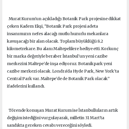
Murat Kurum’un açıkladığı Botanik Park projesine dikkat
çeken Kadem Ekşi, “Botanik Park projesi adeta
insanımızın nefes alacağı mutlu huzurlu mekanlara
kavuşacağı bir alan olacak. Toplam büyüklüğü 8.2
kilometrekare. Bu alanı Maltepelilere hediye etti. Korkunç
bir marka değeriyle beraber İstanbul’un yeni cazibe
merkezini Maltepe’de inşa ediyoruz. Botanikpark yeni
cazibe merkezi olacak. Londra’da Hyde Park, New York’ta
Central Park var. Maltepe’de de Botanik Park olacak”
ifadelerini kullandı.
Törende konuşan Murat Kurum ise İstanbulluların artık
değişim istediğini vurgulayarak, milletin 31 Mart’ta
sandıkta gereken cevabı vereceğini söyledi.