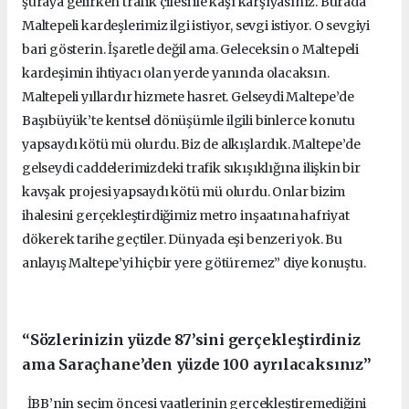
şuraya gelirken trafik çilesi ile kaşı karşıyasınız. Burada
Maltepeli kardeşlerimiz ilgi istiyor, sevgi istiyor. O sevgiyi
bari gösterin. İşaretle değil ama. Geleceksin o Maltepeli
kardeşimin ihtiyacı olan yerde yanında olacaksın.
Maltepeli yıllardır hizmete hasret. Gelseydi Maltepe’de
Başıbüyük’te kentsel dönüşümle ilgili binlerce konutu
yapsaydı kötü mü olurdu. Biz de alkışlardık. Maltepe’de
gelseydi caddelerimizdeki trafik sıkışıklığına ilişkin bir
kavşak projesi yapsaydı kötü mü olurdu. Onlar bizim
ihalesini gerçekleştirdiğimiz metro inşaatına hafriyat
dökerek tarihe geçtiler. Dünyada eşi benzeri yok. Bu
anlayış Maltepe’yi hiçbir yere götüremez” diye konuştu.
“Sözlerinizin yüzde 87’sini gerçekleştirdiniz
ama Saraçhane’den yüzde 100 ayrılacaksınız”
İBB’nin seçim öncesi vaatlerinin gerçekleştiremediğini