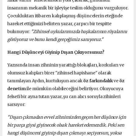
insanının mekanik bir işleyişe teslim olduğunu vurguluyor.
Çocukluktan itibaren kalıplaşmış düşüncelerin eteğinde
hareket ettiğimizi belirten yazar, çarpıcı bir tespitte
bulunuyor:
"Zihinsel uykularımızda başkalarının rüyalarını
görüyoruz ve bunu kendi gerçeğimiz sanıyoruz."
Hangi Düşünceyi Giyinip Dışarı Çıkıyorsunuz?
Yazısında insan zihninin yarattığı blokajları, korkuları ve
olumsuz kalıpları birer "zihinsel hapishane" olarak
tanımlayan Aydın, kurtuluşun ancak
öz farkındalık
ve
öz
denetim
ile mümkün olabileceğini belirtiyor. Okuyucuya
felsefi bir ayna tutan yazar, şu can alıcı soruyla zihinleri
sarsıyor:
"Dışarı çıkmadan evvel zihnimizden geçen her düşünce için
bir parça giysi giyinecek olsak hareket edemezdik. Peki sen
hangi düşünceni giyinip dışarı çıkmayı seçiyorsun, yoksa