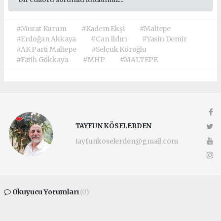
#Murat Kurum
#Kadem Ekşi
#Maltepe
#Erdoğan Akkaya
#Can Ildırı
#Yasin Demir
#AK Parti Maltepe
#Selçuk Köroğlu
#Fatih Gökkaya
#MHP
#MALTEPE
TAYFUN KÖSELERDEN
tayfunkoselerden@gmail.com
Okuyucu Yorumları
(0)