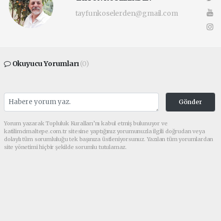
tayfunkoselerden@gmail.com
Okuyucu Yorumları
(0)
Gönder
Yorum yazarak Topluluk Kuralları’nı kabul etmiş bulunuyor ve
katilimcimaltepe.com.tr sitesine yaptığınız yorumunuzla ilgili doğrudan veya
dolaylı tüm sorumluluğu tek başınıza üstleniyorsunuz. Yazılan tüm yorumlardan
site yönetimi hiçbir şekilde sorumlu tutulamaz.
Anasayfa
GÜNDEM
Av. Melek Genç Taştan’dan Aile
Hukukunda Çığır Açacak Dev