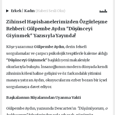
Erkek
|
Kadın
(Haberi Sesli Oku)
Zihinsel Hapishanelerimizden Özgürleşme
Rehberi: Gülpembe Aydın "Düşünceyi
Giyinmek" Yazısıyla Yayında!
Köşe yazarımız
Gülpembe Aydın
, derin felsefi
sorgulamalar ve çarpıcı psikolojik tespitlerle kaleme aldığı
"Düşünceyi Giyinmek"
başlıklı yeni makalesiyle
okurlarıyla buluştu. İnsanoğlunun modern dünyada kendi
zihninin kölesi haline gelişini ve öz farkındalık yitimini
masaya yatıran Aydın, okuyucularını ezber bozan bir içsel
sorgulamaya davet ediyor.
Başkalarının Rüyalarından Uyanma Vakti
Gülpembe Aydın, yazısında Descartes'ın
"Düşünüyorum, o
halde varım"
felsefesinden yola çıkarak, günümüz