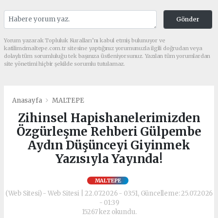
Gönder
Yorum yazarak Topluluk Kuralları’nı kabul etmiş bulunuyor ve
katilimcimaltepe.com.tr sitesine yaptığınız yorumunuzla ilgili doğrudan veya
dolaylı tüm sorumluluğu tek başınıza üstleniyorsunuz. Yazılan tüm yorumlardan
site yönetimi hiçbir şekilde sorumlu tutulamaz.
Anasayfa
MALTEPE
Zihinsel Hapishanelerimizden
Özgürleşme Rehberi Gülpembe
Aydın Düşünceyi Giyinmek
Yazısıyla Yayında!
MALTEPE
(Web Sitesi) - Web Sitesi | 22.07.2026 - 03:51, Güncelleme: 25.07.2026
- 01:39
15267 kez okundu.