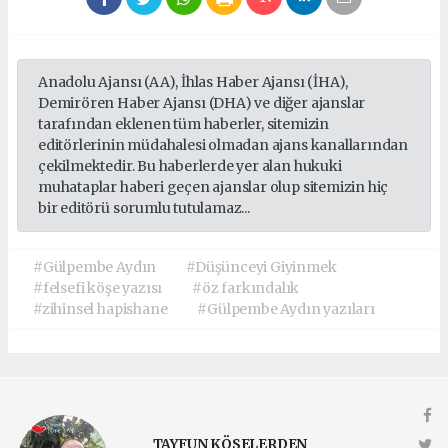
Anadolu Ajansı (AA), İhlas Haber Ajansı (İHA),
Demirören Haber Ajansı (DHA) ve diğer ajanslar
tarafından eklenen tüm haberler, sitemizin
editörlerinin müdahalesi olmadan ajans kanallarından
çekilmektedir. Bu haberlerde yer alan hukuki
muhataplar haberi geçen ajanslar olup sitemizin hiç
bir editörü sorumlu tutulamaz...
#Gülpembe Aydın
#Düşünceyi Giyinmek
#felsefi köşe yazısı
#öz farkındalık
#zihinsel hapishane
#Gülpembe Aydın yazıları
TAYFUN KÖSELERDEN