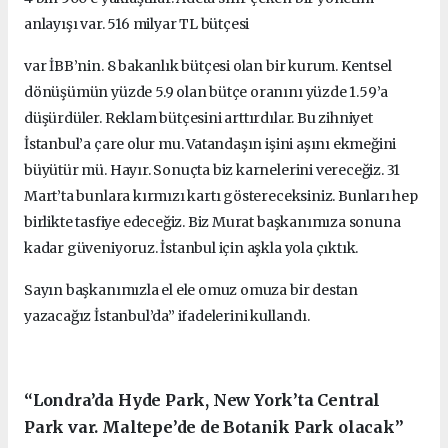
anlayışı var. 516 milyar TL bütçesi
var İBB’nin. 8 bakanlık bütçesi olan bir kurum. Kentsel
dönüşümün yüzde 5.9 olan bütçe oranını yüzde 1.59’a
düşürdüler. Reklam bütçesini arttırdılar. Bu zihniyet
İstanbul’a çare olur mu. Vatandaşın işini aşını ekmeğini
büyütür mü. Hayır. Sonuçta biz karnelerini vereceğiz. 31
Mart’ta bunlara kırmızı kartı göstereceksiniz. Bunları hep
birlikte tasfiye edeceğiz. Biz Murat başkanımıza sonuna
kadar güveniyoruz. İstanbul için aşkla yola çıktık.
Sayın başkanımızla el ele omuz omuza bir destan
yazacağız İstanbul’da” ifadelerini kullandı.
“Londra’da Hyde Park, New York’ta Central
Park var. Maltepe’de de Botanik Park olacak”