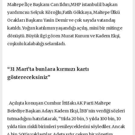
Maltepe İlçe Başkanı Can Ildırı,MHP istanbul il başkan
yardımcısı Selçuk Köroğlu,Fatih Gökkaya, Maltepe Ülkü
Ocakları Başkanı Yasin Demir ve çok sayıda vatandaş
katıldı. Yoğun katılımın yaşandığı açılış, mini bir mitinge
dönüştü. Büyük ilgi gören Murat Kurum ve Kadem Ekşi,
coşkulu kalabalığı selamladı.
“31 Mart’ta bunlara kırmızı kartı
göstereceksiniz”
Açılışta konuşan Cumhur İttifakı AK Parti Maltepe
Belediye Başkan Adayı Kadem Ekşi, İBB’nin verdiği sözleri
tutmadığını hatırlatarak, “Yılda 20 bin, 5 yılda 100 bin, 10
yılda tüm riskli birimleri yenileyceklerini söylediler. Ancak
4 bin 500’e yaklaştılar. Adeta sıfır çeken bir yönetim