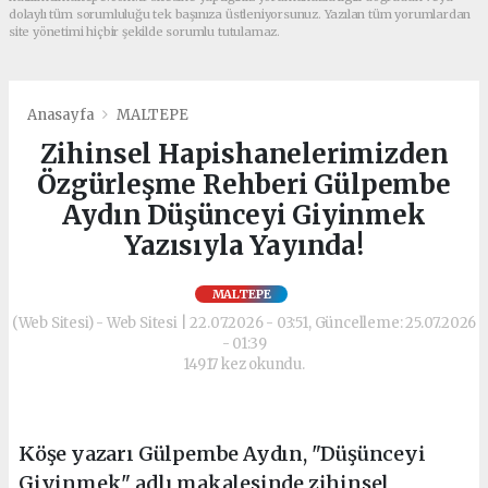
dolaylı tüm sorumluluğu tek başınıza üstleniyorsunuz. Yazılan tüm yorumlardan
site yönetimi hiçbir şekilde sorumlu tutulamaz.
Anasayfa
MALTEPE
Zihinsel Hapishanelerimizden
Özgürleşme Rehberi Gülpembe
Aydın Düşünceyi Giyinmek
Yazısıyla Yayında!
MALTEPE
(Web Sitesi) - Web Sitesi | 22.07.2026 - 03:51, Güncelleme: 25.07.2026
- 01:39
14917 kez okundu.
Köşe yazarı Gülpembe Aydın, "Düşünceyi
Giyinmek" adlı makalesinde zihinsel