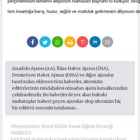
perçinlemesini temenni ediyorum.Ramazan Bayramı’nı kutluyor, sevg
tüm insanlığa barış, huzur, sağlık ve mutluluk getirmesini diliyorum.d
Anadolu Ajansı (AA), İhlas Haber Ajansı (İHA),
Demirören Haber Ajansı (DHA) ve diğer ajanslar
tarafından eklenen tüm haberler, sitemizin
editörlerinin müdahalesi olmadan ajans kanallarından
çekilmektedir. Bu haberlerde yer alan hukuki
muhataplar haberi geçen ajanslar olup sitemizin hiç
bir editörü sorumlu tutulamaz...
#Beşçeşmeler Esnaf Kültür Sanat Eğitim Derneği
#BEKSED
#AK Parti Maltepe ilçe başkanlığı Yönetim Kurulu Üyesi