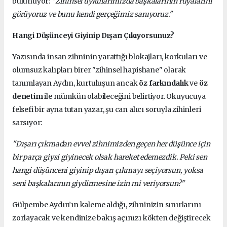
bulunuyor:
"Zihinsel uykularımızda başkalarının rüyalarını
görüyoruz ve bunu kendi gerçeğimiz sanıyoruz."
Hangi Düşünceyi Giyinip Dışarı Çıkıyorsunuz?
Yazısında insan zihninin yarattığı blokajları, korkuları ve
olumsuz kalıpları birer "zihinsel hapishane" olarak
tanımlayan Aydın, kurtuluşun ancak
öz farkındalık
ve
öz
denetim
ile mümkün olabileceğini belirtiyor. Okuyucuya
felsefi bir ayna tutan yazar, şu can alıcı soruyla zihinleri
sarsıyor:
"Dışarı çıkmadan evvel zihnimizden geçen her düşünce için
bir parça giysi giyinecek olsak hareket edemezdik. Peki sen
hangi düşünceni giyinip dışarı çıkmayı seçiyorsun, yoksa
seni başkalarının giydirmesine izin mi veriyorsun?"
Gülpembe Aydın’ın kaleme aldığı, zihninizin sınırlarını
zorlayacak ve kendinize bakış açınızı kökten değiştirecek