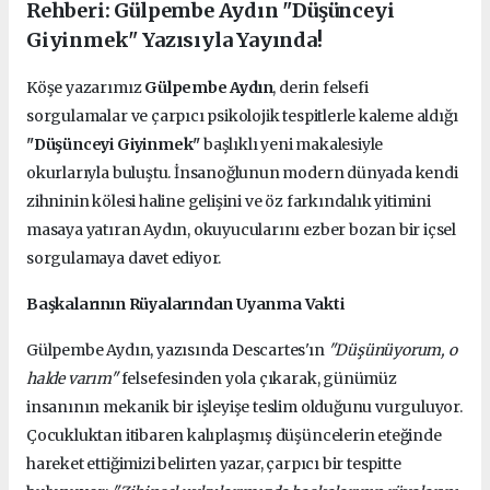
Rehberi: Gülpembe Aydın "Düşünceyi
Giyinmek" Yazısıyla Yayında!
Köşe yazarımız
Gülpembe Aydın
, derin felsefi
sorgulamalar ve çarpıcı psikolojik tespitlerle kaleme aldığı
"Düşünceyi Giyinmek"
başlıklı yeni makalesiyle
okurlarıyla buluştu. İnsanoğlunun modern dünyada kendi
zihninin kölesi haline gelişini ve öz farkındalık yitimini
masaya yatıran Aydın, okuyucularını ezber bozan bir içsel
sorgulamaya davet ediyor.
Başkalarının Rüyalarından Uyanma Vakti
Gülpembe Aydın, yazısında Descartes'ın
"Düşünüyorum, o
halde varım"
felsefesinden yola çıkarak, günümüz
insanının mekanik bir işleyişe teslim olduğunu vurguluyor.
Çocukluktan itibaren kalıplaşmış düşüncelerin eteğinde
hareket ettiğimizi belirten yazar, çarpıcı bir tespitte