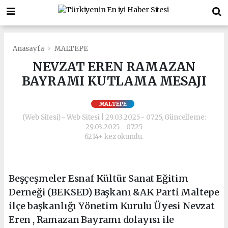
Anasayfa
MALTEPE
NEVZAT EREN RAMAZAN
BAYRAMI KUTLAMA MESAJI
MALTEPE
(Web Sitesi) - Web Sitesi | 29.03.2025 - 07:25, Güncelleme:
29.03.2025 - 07:25
6214+ kez okundu.
Beşçeşmeler Esnaf Kültür Sanat Eğitim
Derneği (BEKSED) Başkanı &AK Parti Maltepe
ilçe başkanlığı Yönetim Kurulu Üyesi Nevzat
Eren , Ramazan Bayramı dolayısı ile