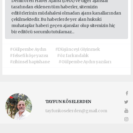
Demirören Haber Ajansı (DHA) ve diğer ajanslar
tarafından eklenen tüm haberler, sitemizin
editörlerinin müdahalesi olmadan ajans kanallarından
çekilmektedir. Bu haberlerde yer alan hukuki
muhataplar haberi geçen ajanslar olup sitemizin hiç
bir editörü sorumlu tutulamaz...
#Gülpembe Aydın
#Düşünceyi Giyinmek
#felsefi köşe yazısı
#öz farkındalık
#zihinsel hapishane
#Gülpembe Aydın yazıları
TAYFUN KÖSELERDEN
tayfunkoselerden@gmail.com