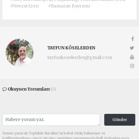
#Nevzat Eren
#Ramazan Bayramı
TAYFUN KÖSELERDEN
tayfunkoselerden@gmail.com
Okuyucu Yorumları
(0)
Gönder
Yorum yazarak Topluluk Kuralları’nı kabul etmiş bulunuyor ve
katilimcimaltepe.com.tr sitesine yaptığınız yorumunuzla ilgili doğrudan veya