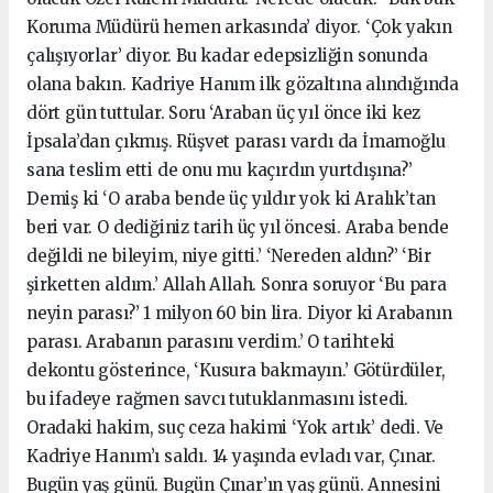
Koruma Müdürü hemen arkasında’ diyor. ‘Çok yakın
çalışıyorlar’ diyor. Bu kadar edepsizliğin sonunda
olana bakın. Kadriye Hanım ilk gözaltına alındığında
dört gün tuttular. Soru ‘Araban üç yıl önce iki kez
İpsala’dan çıkmış. Rüşvet parası vardı da İmamoğlu
sana teslim etti de onu mu kaçırdın yurtdışına?’
Demiş ki ‘O araba bende üç yıldır yok ki Aralık’tan
beri var. O dediğiniz tarih üç yıl öncesi. Araba bende
değildi ne bileyim, niye gitti.’ ‘Nereden aldın?’ ‘Bir
şirketten aldım.’ Allah Allah. Sonra soruyor ‘Bu para
neyin parası?’ 1 milyon 60 bin lira. Diyor ki Arabanın
parası. Arabanın parasını verdim.’ O tarihteki
dekontu gösterince, ‘Kusura bakmayın.’ Götürdüler,
bu ifadeye rağmen savcı tutuklanmasını istedi.
Oradaki hakim, suç ceza hakimi ‘Yok artık’ dedi. Ve
Kadriye Hanım’ı saldı. 14 yaşında evladı var, Çınar.
Bugün yaş günü. Bugün Çınar’ın yaş günü. Annesini