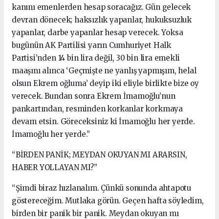
kanını emenlerden hesap soracağız. Gün gelecek
devran dönecek; haksızlık yapanlar, hukuksuzluk
yapanlar, darbe yapanlar hesap verecek. Yoksa
bugünün AK Partilisi yarın Cumhuriyet Halk
Partisi’nden 14 bin lira değil, 30 bin lira emekli
maaşını alınca ‘Geçmişte ne yanlış yapmışım, helal
olsun Ekrem oğluma’ deyip iki eliyle birlikte bize oy
verecek. Bundan sonra Ekrem İmamoğlu’nun
pankartından, resminden korkanlar korkmaya
devam etsin. Göreceksiniz ki İmamoğlu her yerde.
İmamoğlu her yerde.”
“BİRDEN PANİK; MEYDAN OKUYAN MI ARARSIN,
HABER YOLLAYAN MI?”
“Şimdi biraz hızlanalım. Çünkü sonunda ahtapotu
göstereceğim. Mutlaka görün. Geçen hafta söyledim,
birden bir panik bir panik. Meydan okuyan mı