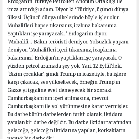
Erdoğan’ın Türkiye Petrolleri Anonim Ortaklığı ile
imza attırdığı adam. Diyor ki ‘Türkiye, üçüncü dünya
ülkesi. Üçüncü dünya ülkelerinde böyle işler olur.
Muhalifleri hapse tıkarsınız, icabına bakarsınız.
Yaptıkları işe yarayacak…’ Erdoğan’ın diyor.
‘Muhalifi…’ Bakın teröristi demiyor. Yolsuzluk yapanı
demiyor. ‘Muhalifleri içeri tıkarsınız, icaplarına
bakarsınız.’ Erdoğan’ın yaptıkları işe yarayacak. O
yüzden petrol aramada şey yok. Yani 12 Eylül’deki
‘Bizim çocuklar’, şimdi Trump’ın icazetiyle, bu işlere
karşı çıkacak, ses yükseltecek, örneğin Trump’ın
Gazze’yi işgaline evet demeyecek bir sonraki
Cumhurbaşkanı’nın içeri atılmasına, mevcut
Cumhurbaşkanı ile yol yürünmesine karar vermişler.
Bu darbe bütün darbelerden farklı olarak, iktidara
yapılan bir darbe değildir. Bu darbe iktidar tarafından
geleceğe, geleceğin iktidarına yapılan, korkakların
yaptığı bir darbedir.”