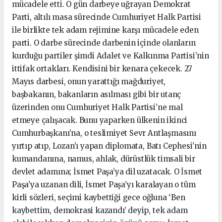
mücadele etti. O gün darbeye uğrayan Demokrat
Parti, altılı masa sürecinde Cumhuriyet Halk Partisi
ile birlikte tek adam rejimine karşı mücadele eden
parti. O darbe sürecinde darbenin içinde olanların
kurduğu partiler şimdi Adalet ve Kalkınma Partisi’nin
ittifak ortakları. Kendisini bir kenara çekecek. 27
Mayıs darbesi, onun yarattığı mağduriyet,
başbakanın, bakanların asılması gibi bir utanç
üzerinden onu Cumhuriyet Halk Partisi’ne mal
etmeye çalışacak. Bunu yaparken ülkenin ikinci
Cumhurbaşkanı’na, o teslimiyet Sevr Antlaşmasını
yırtıp atıp, Lozan’ı yapan diplomata, Batı Cephesi’nin
kumandanına, namus, ahlak, dürüstlük timsali bir
devlet adamına; İsmet Paşa’ya dil uzatacak. O İsmet
Paşa’ya uzanan dili, İsmet Paşa’yı karalayan o tüm
kirli sözleri, seçimi kaybettiği gece oğluna ‘Ben
kaybettim, demokrasi kazandı’ deyip, tek adam