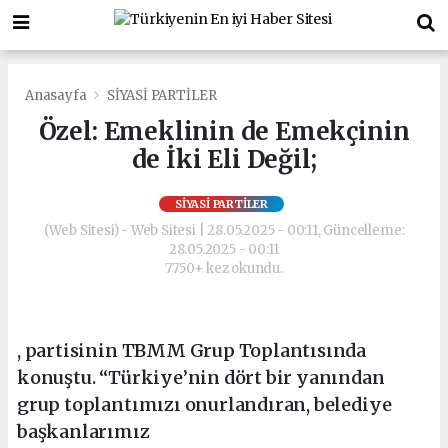
Anasayfa
SİYASİ PARTİLER
Özel: Emeklinin de Emekçinin
de İki Eli Değil;
SİYASİ PARTİLER
(Web Sitesi) - Web Sitesi | 28.05.2025 - 00:11, Güncelleme:
28.05.2025 - 00:11
7750+ kez okundu.
, partisinin TBMM Grup Toplantısında
konuştu. “Türkiye’nin dört bir yanından
grup toplantımızı onurlandıran, belediye
başkanlarımız