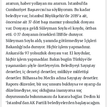
ararsın, haber yollayan mı ararsın. İstanbul’da
Cumhuriyet Başsavcısı’na söylüyorum. Bu kadar
belediye var, İstanbul Büyükşehir’de 2019’a ait,
öncesine ait 37 dört başı mamur yolsuzluk dosyası
var. Dosyaya geldi Süleyman Soylu el koydu, örtbas
etti. O 37 dosyanın örnekleri İBB’de duruyor.
Süleyman Soylu aldı, yanında götürmediyse İçişleri
Bakanlığı’nda duruyor. Hiçbir işlem yapmadınız.
Ankara’da 97 yolsuzluk dosyası var. El koydular,
hiçbir işlem yapmadılar. Bakın bugün Türkiye’de
yaşananları şöyle özetleyeyim. Belediyeyi Sayıştay
denetler, iç denetçi denetler, mülkiye müfettişi
denetler. Bilhassa bu Meclis adına Sayıştay denetler.
Raporu düzenler, bir suç unsuru bulduysa ve uyarıp da
düzelmediyse, suç olduğuna inanıyorsa suç
duyurusunda bulunmasını da karara bağlar. Dedim ki
‘İstanbul’dan AK Partili belediyelerden başlayacağım.