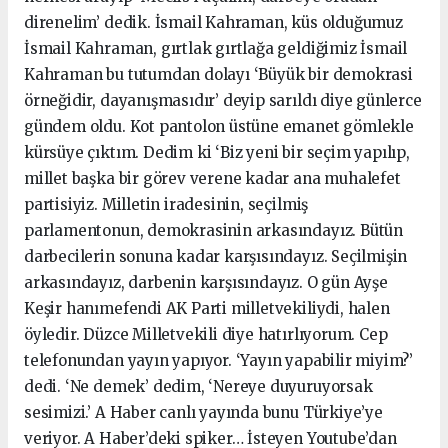
direnelim’ dedik. İsmail Kahraman, küs olduğumuz
İsmail Kahraman, gırtlak gırtlağa geldiğimiz İsmail
Kahraman bu tutumdan dolayı ‘Büyük bir demokrasi
örneğidir, dayanışmasıdır’ deyip sarıldı diye günlerce
gündem oldu. Kot pantolon üstüne emanet gömlekle
kürsüye çıktım. Dedim ki ‘Biz yeni bir seçim yapılıp,
millet başka bir görev verene kadar ana muhalefet
partisiyiz. Milletin iradesinin, seçilmiş
parlamentonun, demokrasinin arkasındayız. Bütün
darbecilerin sonuna kadar karşısındayız. Seçilmişin
arkasındayız, darbenin karşısındayız. O gün Ayşe
Keşir hanımefendi AK Parti milletvekiliydi, halen
öyledir. Düzce Milletvekili diye hatırlıyorum. Cep
telefonundan yayın yapıyor. ‘Yayın yapabilir miyim?’
dedi. ‘Ne demek’ dedim, ‘Nereye duyuruyorsak
sesimizi.’ A Haber canlı yayında bunu Türkiye’ye
veriyor. A Haber’deki spiker… İsteyen Youtube’dan