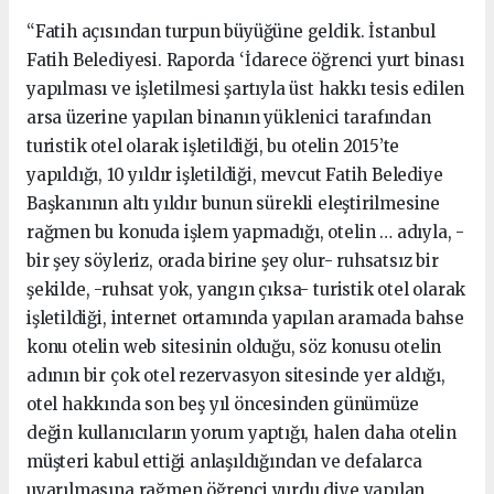
“Fatih açısından turpun büyüğüne geldik. İstanbul
Fatih Belediyesi. Raporda ‘İdarece öğrenci yurt binası
yapılması ve işletilmesi şartıyla üst hakkı tesis edilen
arsa üzerine yapılan binanın yüklenici tarafından
turistik otel olarak işletildiği, bu otelin 2015’te
yapıldığı, 10 yıldır işletildiği, mevcut Fatih Belediye
Başkanının altı yıldır bunun sürekli eleştirilmesine
rağmen bu konuda işlem yapmadığı, otelin … adıyla, -
bir şey söyleriz, orada birine şey olur- ruhsatsız bir
şekilde, -ruhsat yok, yangın çıksa- turistik otel olarak
işletildiği, internet ortamında yapılan aramada bahse
konu otelin web sitesinin olduğu, söz konusu otelin
adının bir çok otel rezervasyon sitesinde yer aldığı,
otel hakkında son beş yıl öncesinden günümüze
değin kullanıcıların yorum yaptığı, halen daha otelin
müşteri kabul ettiği anlaşıldığından ve defalarca
uyarılmasına rağmen öğrenci yurdu diye yapılan