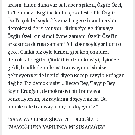
arasın, halen daha var: A Haber spikeri, Özgür Özel,
15 Temmuz. ‘Bugüne kadar çok eleştirdik. Özgür
Özel’e çok laf söyledik ama bu gece inanılmaz bir
demokrasi dersi veriyor Türkiye’ye ve dünyaya.
Özgür Özel için şimdi övme zamanı. Özgür Özel’in
arkasında durma zamanı.’ A Haber söylüyor bunu o
gece. Çünkü biz öyle birileri gibi konjonktürel
demokrat değiliz. Çünkü biz demokrasiyi, ‘İşimize
geldi, bindik demokrasi tramvayına. İşimize
gelmeyen yerde ineriz’ diyen Recep Tayyip Erdoğan
değiliz. Biz demokrasiyi… Recep Bey, Tayyip Bey,
Sayın Erdoğan, demokrasiyi bir tramvaya
benzetiyorsan, biz raylarını döşeyeniz ha. Bu
memlekete tramvayın rayını döşeyeniz.”
“SANA YAPILINCA ŞİKAYET EDECEĞİZ DE
İMAMOĞLU’NA YAPILINCA MI SUSACAĞIZ?”