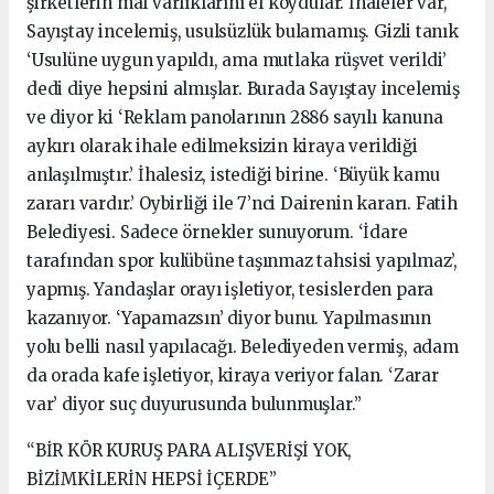
şirketlerin mal varlıklarını el koydular. İhaleler var,
Sayıştay incelemiş, usulsüzlük bulamamış. Gizli tanık
‘Usulüne uygun yapıldı, ama mutlaka rüşvet verildi’
dedi diye hepsini almışlar. Burada Sayıştay incelemiş
ve diyor ki ‘Reklam panolarının 2886 sayılı kanuna
aykırı olarak ihale edilmeksizin kiraya verildiği
anlaşılmıştır.’ İhalesiz, istediği birine. ‘Büyük kamu
zararı vardır.’ Oybirliği ile 7’nci Dairenin kararı. Fatih
Belediyesi. Sadece örnekler sunuyorum. ‘İdare
tarafından spor kulübüne taşınmaz tahsisi yapılmaz’,
yapmış. Yandaşlar orayı işletiyor, tesislerden para
kazanıyor. ‘Yapamazsın’ diyor bunu. Yapılmasının
yolu belli nasıl yapılacağı. Belediyeden vermiş, adam
da orada kafe işletiyor, kiraya veriyor falan. ‘Zarar
var’ diyor suç duyurusunda bulunmuşlar.”
“BİR KÖR KURUŞ PARA ALIŞVERİŞİ YOK,
BİZİMKİLERİN HEPSİ İÇERDE”