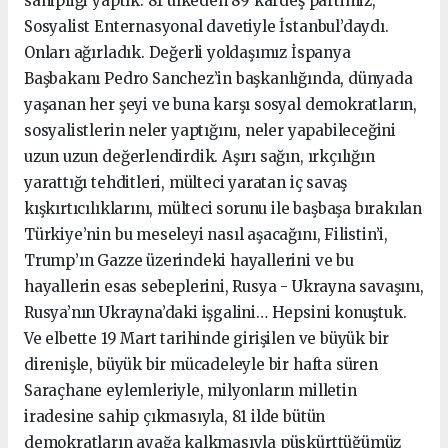
sahipliği yaptık. 81 ülkeden 89 kardeş partimiz,
Sosyalist Enternasyonal davetiyle İstanbul’daydı.
Onları ağırladık. Değerli yoldaşımız İspanya
Başbakanı Pedro Sanchez’in başkanlığında, dünyada
yaşanan her şeyi ve buna karşı sosyal demokratların,
sosyalistlerin neler yaptığını, neler yapabileceğini
uzun uzun değerlendirdik. Aşırı sağın, ırkçılığın
yarattığı tehditleri, mülteci yaratan iç savaş
kışkırtıcılıklarını, mülteci sorunu ile başbaşa bırakılan
Türkiye’nin bu meseleyi nasıl aşacağını, Filistin’i,
Trump’ın Gazze üzerindeki hayallerini ve bu
hayallerin esas sebeplerini, Rusya - Ukrayna savaşını,
Rusya’nın Ukrayna’daki işgalini… Hepsini konuştuk.
Ve elbette 19 Mart tarihinde girişilen ve büyük bir
direnişle, büyük bir mücadeleyle bir hafta süren
Saraçhane eylemleriyle, milyonların milletin
iradesine sahip çıkmasıyla, 81 ilde bütün
demokratların ayağa kalkmasıyla püskürttüğümüz