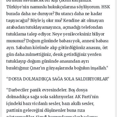
bu usulü savunacak bir kişi çıksın karşımıza.
Türkiye’nin namuslu hukukçularına söylüyorum. HSK
burada daha ne duruyor? Bu utancı daha ne kadar
taşıyacağız? Böyle iş olur mu? Kendine ait olmayan
arabadan tutuklayamayınca, açmadığı telefondan
tutuklama talep ediyor. Neye yenileceksiniz biliyor
musunuz? Doğum gününde babası yok, annesi babası
ayrı. Sabahın köründe alıp götürdüğünüz anasını, ört
gün daha zulmettiğiniz, denk getirdiğiniz yerden
tutuklayıp doğum gününde anasından ayrı
bıraktığınız Çınar’ın gözyaşlarında boğulun inşallah.”
“DOSYA DOLMADIKÇA SAĞA SOLA SALDIRIYORLAR”
“Darbeciler panik evresindeler. Boş dosya
dolmadıkça sağa sola saldırıyorlar. AK Parti’nin
içindeki bazı vicdanlı sesler, bazı akıllı sesler,
partinin geleceğini düşünenler buna rıza