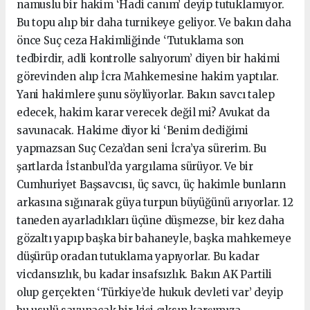
namuslu bir hakim ‘Hadi canım’ deyip tutuklamıyor.
Bu topu alıp bir daha turnikeye geliyor. Ve bakın daha
önce Suç ceza Hakimliğinde ‘Tutuklama son
tedbirdir, adli kontrolle salıyorum’ diyen bir hakimi
görevinden alıp İcra Mahkemesine hakim yaptılar.
Yani hakimlere şunu söylüyorlar. Bakın savcı talep
edecek, hakim karar verecek değil mi? Avukat da
savunacak. Hakime diyor ki ‘Benim dediğimi
yapmazsan Suç Ceza’dan seni İcra’ya sürerim. Bu
şartlarda İstanbul’da yargılama sürüyor. Ve bir
Cumhuriyet Başsavcısı, üç savcı, üç hakimle bunların
arkasına sığınarak güya turpun büyüğünü arıyorlar. 12
taneden ayarladıkları üçüne düşmezse, bir kez daha
gözaltı yapıp başka bir bahaneyle, başka mahkemeye
düşürüp oradan tutuklama yapıyorlar. Bu kadar
vicdansızlık, bu kadar insafsızlık. Bakın AK Partili
olup gerçekten ‘Türkiye’de hukuk devleti var’ deyip