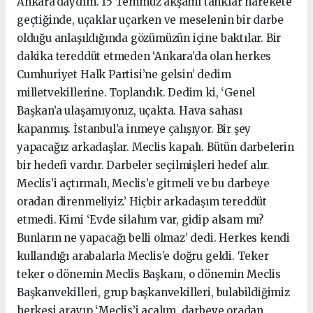
Ankara’daydım. 15 Temmuz akşamı tanklar harekete
geçtiğinde, uçaklar uçarken ve meselenin bir darbe
olduğu anlaşıldığında gözümüzün içine baktılar. Bir
dakika tereddüt etmeden ‘Ankara’da olan herkes
Cumhuriyet Halk Partisi’ne gelsin’ dedim
milletvekillerine. Toplandık. Dedim ki, ‘Genel
Başkan’a ulaşamıyoruz, uçakta. Hava sahası
kapanmış. İstanbul’a inmeye çalışıyor. Bir şey
yapacağız arkadaşlar. Meclis kapalı. Bütün darbelerin
bir hedefi vardır. Darbeler seçilmişleri hedef alır.
Meclis’i açtırmalı, Meclis’e gitmeli ve bu darbeye
oradan direnmeliyiz.’ Hiçbir arkadaşım tereddüt
etmedi. Kimi ‘Evde silahım var, gidip alsam mı?
Bunların ne yapacağı belli olmaz’ dedi. Herkes kendi
kullandığı arabalarla Meclis’e doğru geldi. Teker
teker o dönemin Meclis Başkanı, o dönemin Meclis
Başkanvekilleri, grup başkanvekilleri, bulabildiğimiz
herkesi arayıp ‘Meclis’i açalım, darbeye oradan