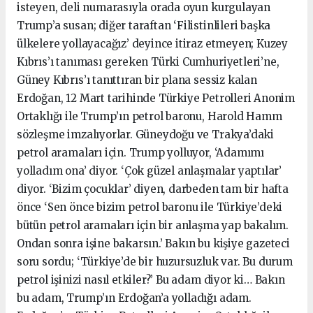
isteyen, deli numarasıyla orada oyun kurgulayan
Trump’a susan; diğer taraftan ‘Filistinlileri başka
ülkelere yollayacağız’ deyince itiraz etmeyen; Kuzey
Kıbrıs’ı tanıması gereken Türki Cumhuriyetleri’ne,
Güney Kıbrıs’ı tanıttıran bir plana sessiz kalan
Erdoğan, 12 Mart tarihinde Türkiye Petrolleri Anonim
Ortaklığı ile Trump’ın petrol baronu, Harold Hamm
sözleşme imzalıyorlar. Güneydoğu ve Trakya’daki
petrol aramaları için. Trump yolluyor, ‘Adamımı
yolladım ona’ diyor. ‘Çok güzel anlaşmalar yaptılar’
diyor. ‘Bizim çocuklar’ diyen, darbeden tam bir hafta
önce ‘Sen önce bizim petrol baronu ile Türkiye’deki
bütün petrol aramaları için bir anlaşma yap bakalım.
Ondan sonra işine bakarsın.’ Bakın bu kişiye gazeteci
soru sordu; ‘Türkiye’de bir huzursuzluk var. Bu durum
petrol işinizi nasıl etkiler?’ Bu adam diyor ki… Bakın
bu adam, Trump’ın Erdoğan’a yolladığı adam.