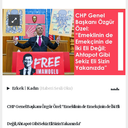
Erkek
|
Kadın
(Haberi Sesli Oku)
CHP Genel Başkanı Özgür Özel: “Emeklinin de Emekçinin de İki Eli
Değil; Ahtapot Gibi Sekiz Eli Sizin Yakanızda”