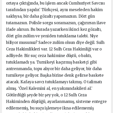
ortaya çıktığında, bu işlem ancak Cumhuriyet Savcısı
tarafından yapılır.’ Türkçesi, aynı meseleden hakim
saldıysa, bir daha gözaltı yapamazsın. Dört gün
tutamazsın. Polisle sorgu soramazsın, çağırırsın ilave
ifade alırsın. Bu burada yazarken ikinci kez gözaltı,
dört gün zulüm ve yeniden tutuklama talebi. Niye
biliyor musunuz? Sadece zulüm olsun diye değil. Sulh
Ceza Hakimlikleri var. 12 Sulh Ceza Hakimliği var o
adliyede. Bir suç ceza hakimine düştü, o baktı,
tutuklamadı ya. Turnikeyi kaçırmış basketçi gibi
antrenmanda, topu alıyor bir daha geliyor, bir daha
turnikeye geliyor. Başka birine denk gelirse baskete
atacak. Kafaya savcı tutuklamayı takmış. O talimatı
almış. ‘Özel Kalemini al, en yakınındakileri al.’
Götürdüğü şeyde bir şey yok, o 12 Sulh Ceza
Hakiminden düştüğü, ayarlanmamış, sisteme entegre
edilememiş, bu suçu işlemeye ikna edilememiş