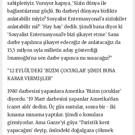
sahipleriyiz. Vuruyor kapıya, ‘Sizin dünya ile
bağlantılarınız güçlü. Bu darbeyi dünyaya birlikte
anlatabilir miyiz? Sosyalist Enternasyonal’a sizinkiler
anlatabilir mi?’ ‘Hay hay’ dedik. Şimdi bana diyor ki
‘Sosyalist Enternasyonal’e bizi şikayet etme.’ Sana
darbe yapılınca şikayet edeceğiz de anlatacağız da
15,5 milyon oyla milletin aday gösterdiği
İmamoğlu’na sen darbe yapınca mı susacağız?”
“12 EYLÜL’DEKİ ‘BİZİM ÇOCUKLAR’ ŞİMDİ BUNA
KARAR VERMİŞLER”
1980 darbesini yapanlara Amerika ‘Bizim çocuklar’
diyordu. ‘19 Mart darbesini yapanlar Amerika’dan
icazet aldı’ dedim. Üç gün sustular, sonra bir - iki
kınama mınama yaptılar. Şimdi o konulara
girmiyorlar. Ama Gazze’yi güya ‘Turistik kent
yapacağım’ deyip, önündeki doğalgaza çökmek