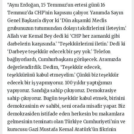
“Aynı Erdoğan, 15 Temmuz’un ertesi günü 16
Temmuz’da CHP’nin kapısını çalıyor. Yanımda Sayın
Genel Başkan’a diyor ki ‘Dün akşamki Meclis
grubunuzun tutumundan dolayı takdirlerimi ileteyim.’
Allah var Kemal Bey dedi ki ‘CHP her zamanki gibi
darbelerin karşısında.’ ‘Teşekkürlerimi iletin.’ Dedi ki
‘Darbeye teşekkür edecek bir şey yok.’ Telefon
bağlıyorlardı, Cumhurbaşkanı görüşecek. Aramızda
değerlendirdik. Dedim, ‘Teşekkür edecek,
teşekkürünü kabul etmeyelim.’ Çünkü biz teşekkür
edecek bir iş yapmıyoruz. 100 yıldır yaptığımızı
yapıyoruz. Sandığa sahip çıkıyoruz. Demokrasiye
sahip çıkıyoruz. Bugün teşekkür kabul etmek, birisini
demokrasinin ev sahibi, seni orada misafir yapar. Biz
demokrasiden istifade eden herkesin bu makamlara
gelmesinin teminatı olan Türkiye Cumhuriyeti’nin ve
kurucusu Gazi Mustafa Kemal Atatürk’ün fikrinin