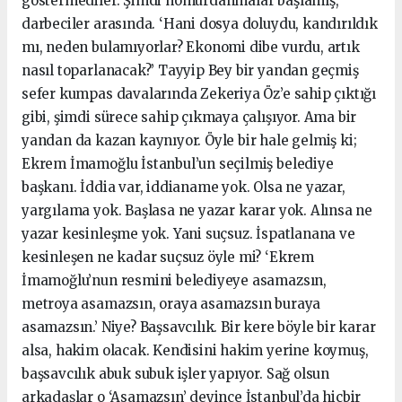
göstermediler. Şimdi homurdanmalar başlamış,
darbeciler arasında. ‘Hani dosya doluydu, kandırıldık
mı, neden bulamıyorlar? Ekonomi dibe vurdu, artık
nasıl toparlanacak?’ Tayyip Bey bir yandan geçmiş
sefer kumpas davalarında Zekeriya Öz’e sahip çıktığı
gibi, şimdi sürece sahip çıkmaya çalışıyor. Ama bir
yandan da kazan kaynıyor. Öyle bir hale gelmiş ki;
Ekrem İmamoğlu İstanbul’un seçilmiş belediye
başkanı. İddia var, iddianame yok. Olsa ne yazar,
yargılama yok. Başlasa ne yazar karar yok. Alınsa ne
yazar kesinleşme yok. Yani suçsuz. İspatlanana ve
kesinleşen ne kadar suçsuz öyle mi? ‘Ekrem
İmamoğlu’nun resmini belediyeye asamazsın,
metroya asamazsın, oraya asamazsın buraya
asamazsın.’ Niye? Başsavcılık. Bir kere böyle bir karar
alsa, hakim olacak. Kendisini hakim yerine koymuş,
başsavcılık abuk subuk işler yapıyor. Sağ olsun
arkadaşlar o ‘Asamazsın’ deyince İstanbul’da hiçbir