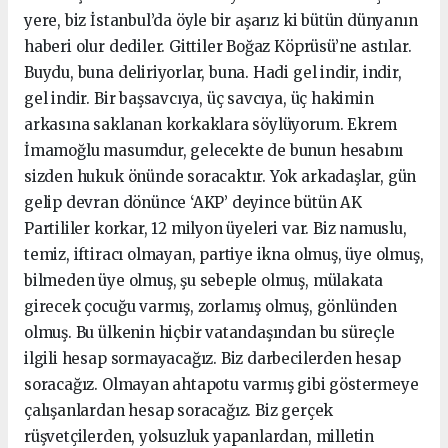
yere, biz İstanbul’da öyle bir aşarız ki bütün dünyanın
haberi olur dediler. Gittiler Boğaz Köprüsü’ne astılar.
Buydu, buna deliriyorlar, buna. Hadi gel indir, indir,
gel indir. Bir başsavcıya, üç savcıya, üç hakimin
arkasına saklanan korkaklara söylüyorum. Ekrem
İmamoğlu masumdur, gelecekte de bunun hesabını
sizden hukuk önünde soracaktır. Yok arkadaşlar, gün
gelip devran dönünce ‘AKP’ deyince bütün AK
Partililer korkar, 12 milyon üyeleri var. Biz namuslu,
temiz, iftiracı olmayan, partiye ikna olmuş, üye olmuş,
bilmeden üye olmuş, şu sebeple olmuş, mülakata
girecek çocuğu varmış, zorlamış olmuş, gönlünden
olmuş. Bu ülkenin hiçbir vatandaşından bu süreçle
ilgili hesap sormayacağız. Biz darbecilerden hesap
soracağız. Olmayan ahtapotu varmış gibi göstermeye
çalışanlardan hesap soracağız. Biz gerçek
rüşvetçilerden, yolsuzluk yapanlardan, milletin