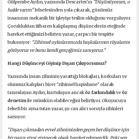
Gülpembe Aydın, yazısında Descartes'ın
"Düşünüyorum, o
halde varım"
felsefesinden yola çıkarak, günümüz
insanının mekanik bir işleyişe teslim olduğunu vurguluyor.
Çocukluktan itibaren kalıplaşmış düşüncelerin eteğinde
hareket ettiğimizi belirten yazar, çarpıcı bir tespitte
bulunuyor:
"Zihinsel uykularımızda başkalarının rüyalarını
görüyoruz ve bunu kendi gerçeğimiz sanıyoruz."
Hangi Düşünceyi Giyinip Dışarı Çıkıyorsunuz?
Yazısında insan zihninin yarattığı blokajları, korkuları ve
olumsuz kalıpları birer "zihinsel hapishane" olarak
tanımlayan Aydın, kurtuluşun ancak
öz farkındalık
ve
öz
denetim
ile mümkün olabileceğini belirtiyor. Okuyucuya
felsefi bir ayna tutan yazar, şu can alıcı soruyla zihinleri
sarsıyor:
"Dışarı çıkmadan evvel zihnimizden geçen her düşünce için
bir parça giysi giyinecek olsak hareket edemezdik. Peki sen