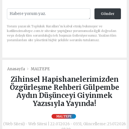
Gönder
Yorum yazarak Topluluk Kuralları’nı kabul etmiş bulunuyor ve
katilimcimaltepe.com.tr sitesine yaptığınız yorumunuzla ilgili doğrudan
veya dolaylı tüm sorumluluğu tek başınıza üstleniyorsunuz. Yazılan tüm
yorumlardan site yönetimi hiçbir şekilde sorumlu tutulamaz.
Anasayfa
MALTEPE
Zihinsel Hapishanelerimizden
Özgürleşme Rehberi Gülpembe
Aydın Düşünceyi Giyinmek
Yazısıyla Yayında!
MALTEPE
(Web Sitesi) - Web Sitesi | 22.07.2026 - 03:51, Güncelleme: 25.07.2026