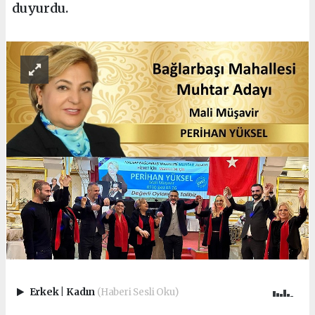
duyurdu.
Erkek
|
Kadın
(Haberi Sesli Oku)