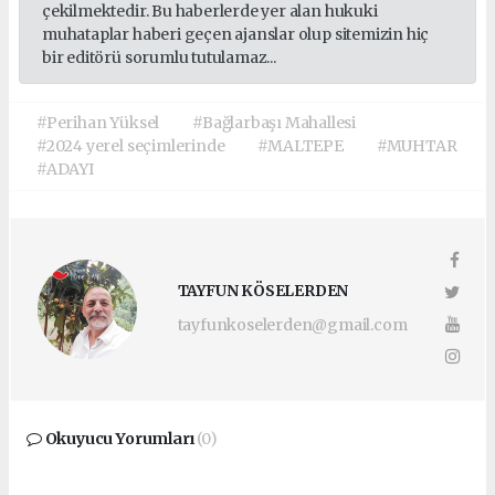
çekilmektedir. Bu haberlerde yer alan hukuki
muhataplar haberi geçen ajanslar olup sitemizin hiç
bir editörü sorumlu tutulamaz...
#Perihan Yüksel
#Bağlarbaşı Mahallesi
#2024 yerel seçimlerinde
#MALTEPE
#MUHTAR
#ADAYI
TAYFUN KÖSELERDEN
tayfunkoselerden@gmail.com
Okuyucu Yorumları
(0)