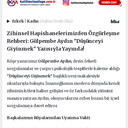
Erkek
|
Kadın
(Haberi Sesli Oku)
Zihinsel Hapishanelerimizden Özgürleşme
Rehberi: Gülpembe Aydın "Düşünceyi
Giyinmek" Yazısıyla Yayında!
Köşe yazarımız
Gülpembe Aydın
, derin felsefi
sorgulamalar ve çarpıcı psikolojik tespitlerle kaleme aldığı
"Düşünceyi Giyinmek"
başlıklı yeni makalesiyle
okurlarıyla buluştu. İnsanoğlunun modern dünyada kendi
zihninin kölesi haline gelişini ve öz farkındalık yitimini
masaya yatıran Aydın, okuyucularını ezber bozan bir içsel
sorgulamaya davet ediyor.
Başkalarının Rüyalarından Uyanma Vakti