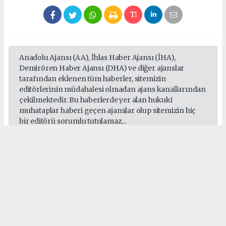
Anadolu Ajansı (AA), İhlas Haber Ajansı (İHA),
Demirören Haber Ajansı (DHA) ve diğer ajanslar
tarafından eklenen tüm haberler, sitemizin
editörlerinin müdahalesi olmadan ajans kanallarından
çekilmektedir. Bu haberlerde yer alan hukuki
muhataplar haberi geçen ajanslar olup sitemizin hiç
bir editörü sorumlu tutulamaz...
#Gülpembe Aydın
#Düşünceyi Giyinmek
#felsefi köşe yazısı
#öz farkındalık
#zihinsel hapishane
#Gülpembe Aydın yazıları