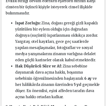
Evlilik birliği devam ederken eşlerden birinin karşı
cinsten bir üçüncü kişiyle isteyerek cinsel ilişkide
bulunmasıdır.
İspat Zorluğu:
Zina, doğası gereği gizli kapaklı
yürütülen bir eylem olduğu için doğrudan
doğruya (suçüstü) ispatlanması oldukça zordur.
Yargıtay, otel kayıtları, gece geç saatlerde
yapılan mesajlaşmalar, fotoğraflar ve sosyal
medya yazışmalarını zinanın varlığına delalet
eden güçlü karineler olarak kabul etmektedir.
Hak Düşürücü Süre ve Af:
Zina sebebine
dayanarak dava açma hakkı, boşanma
sebebinin öğrenilmesinden başlayarak
6 ay
ve
her hâlükârda zinanın üzerinden
5 yıl
geçmekle
düşer. En önemlisi, eşini affeden tarafın dava
açma hakkı ortadan kalkar.