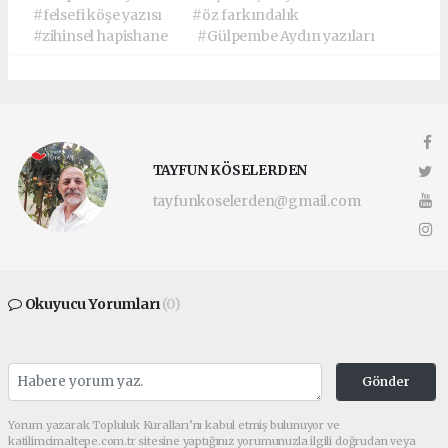
#felsefi köşe yazısı
#öz farkındalık
#zihinsel hapishane
#Gülpembe Aydın yazıları
TAYFUN KÖSELERDEN
tayfunkoselerden@gmail.com
Okuyucu Yorumları
(0)
Gönder
Yorum yazarak Topluluk Kuralları’nı kabul etmiş bulunuyor ve
katilimcimaltepe.com.tr sitesine yaptığınız yorumunuzla ilgili doğrudan veya