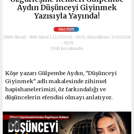
Aydın Düşünceyi Giyinmek
Yazısıyla Yayında!
MALTEPE
(Web Sitesi) - Web Sitesi | 22.07.2026 - 03:51, Güncelleme: 25.07.2026
- 01:39
15310 kez okundu.
Köşe yazarı Gülpembe Aydın, "Düşünceyi
Giyinmek" adlı makalesinde zihinsel
hapishanelerimizi, öz farkındalığı ve
düşüncelerin efendisi olmayı anlatıyor.