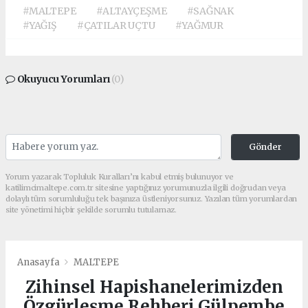
#MALTEPE
#ALTAYÇEŞME
#SAĞNAK
#YAĞIŞ
#ÇATILAR UÇTU
#YAĞMUR
Okuyucu Yorumları
(0)
Gönder
Yorum yazarak Topluluk Kuralları’nı kabul etmiş bulunuyor ve
katilimcimaltepe.com.tr sitesine yaptığınız yorumunuzla ilgili doğrudan veya
dolaylı tüm sorumluluğu tek başınıza üstleniyorsunuz. Yazılan tüm yorumlardan
site yönetimi hiçbir şekilde sorumlu tutulamaz.
Anasayfa
MALTEPE
Zihinsel Hapishanelerimizden
Özgürleşme Rehberi Gülpembe