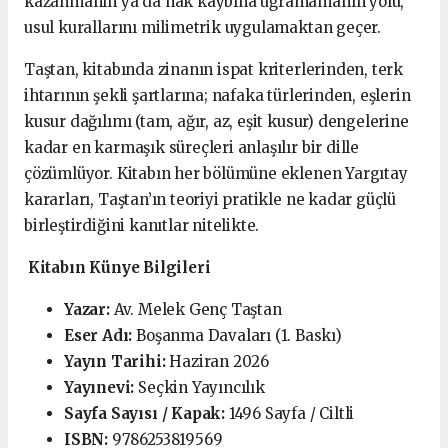
kazanmanın ya da hak kaybına uğramamanın yolu,
usul kurallarını milimetrik uygulamaktan geçer.
Taştan, kitabında zinanın ispat kriterlerinden, terk
ihtarının şekli şartlarına; nafaka türlerinden, eşlerin
kusur dağılımı (tam, ağır, az, eşit kusur) dengelerine
kadar en karmaşık süreçleri anlaşılır bir dille
çözümlüyor. Kitabın her bölümüne eklenen Yargıtay
kararları, Taştan’ın teoriyi pratikle ne kadar güçlü
birleştirdiğini kanıtlar nitelikte.
Kitabın Künye Bilgileri
Yazar:
Av. Melek Genç Taştan
Eser Adı:
Boşanma Davaları (1. Baskı)
Yayın Tarihi:
Haziran 2026
Yayınevi:
Seçkin Yayıncılık
Sayfa Sayısı / Kapak:
1496 Sayfa / Ciltli
ISBN:
9786253819569