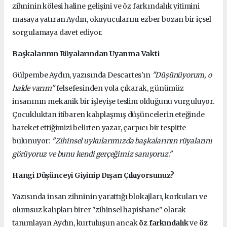
zihninin kölesi haline gelişini ve öz farkındalık yitimini
masaya yatıran Aydın, okuyucularını ezber bozan bir içsel
sorgulamaya davet ediyor.
Başkalarının Rüyalarından Uyanma Vakti
Gülpembe Aydın, yazısında Descartes'ın
"Düşünüyorum, o
halde varım"
felsefesinden yola çıkarak, günümüz
insanının mekanik bir işleyişe teslim olduğunu vurguluyor.
Çocukluktan itibaren kalıplaşmış düşüncelerin eteğinde
hareket ettiğimizi belirten yazar, çarpıcı bir tespitte
bulunuyor:
"Zihinsel uykularımızda başkalarının rüyalarını
görüyoruz ve bunu kendi gerçeğimiz sanıyoruz."
Hangi Düşünceyi Giyinip Dışarı Çıkıyorsunuz?
Yazısında insan zihninin yarattığı blokajları, korkuları ve
olumsuz kalıpları birer "zihinsel hapishane" olarak
tanımlayan Aydın, kurtuluşun ancak
öz farkındalık
ve
öz