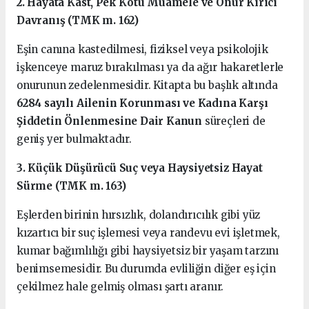
2. Hayata Kast, Pek Kötü Muamele ve Onur Kırıcı
Davranış (TMK m. 162)
Eşin canına kastedilmesi, fiziksel veya psikolojik
işkenceye maruz bırakılması ya da ağır hakaretlerle
onurunun zedelenmesidir. Kitapta bu başlık altında
6284 sayılı Ailenin Korunması ve Kadına Karşı
Şiddetin Önlenmesine Dair Kanun
süreçleri de
geniş yer bulmaktadır.
3. Küçük Düşürücü Suç veya Haysiyetsiz Hayat
Sürme (TMK m. 163)
Eşlerden birinin hırsızlık, dolandırıcılık gibi yüz
kızartıcı bir suç işlemesi veya randevu evi işletmek,
kumar bağımlılığı gibi haysiyetsiz bir yaşam tarzını
benimsemesidir. Bu durumda evliliğin diğer eş için
çekilmez hale gelmiş olması şartı aranır.