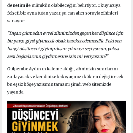
denetim
ile mümkün olabileceğini belirtiyor. Okuyucuya
felsefi bir ayna tutan yazar, şu can alıcı soruyla zihinleri
sarsıyor:
"Dışarı çıkmadan evvel zihnimizden geçen her düşünce için
bir parça giysi giyinecek olsak hareket edemezdik. Peki sen
hangi düşünceni giyinip dışarı çıkmayı seçiyorsun, yoksa
seni başkalarının giydirmesine izin mi veriyorsun?"
Gülpembe Aydın’ın kaleme aldığı, zihninizin sınırlarını
zorlayacak ve kendinize bakış açınızı kökten değiştirecek
bu eşsiz köşe yazısının tamamı şimdi web sitemizde
yayında!