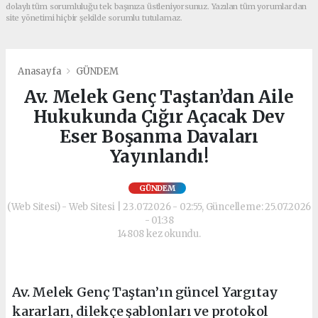
dolaylı tüm sorumluluğu tek başınıza üstleniyorsunuz. Yazılan tüm yorumlardan
site yönetimi hiçbir şekilde sorumlu tutulamaz.
Anasayfa
GÜNDEM
Av. Melek Genç Taştan’dan Aile
Hukukunda Çığır Açacak Dev
Eser Boşanma Davaları
Yayınlandı!
GÜNDEM
(Web Sitesi) - Web Sitesi | 23.07.2026 - 02:55, Güncelleme: 25.07.2026
- 01:38
14808 kez okundu.
Av. Melek Genç Taştan’ın güncel Yargıtay
kararları, dilekçe şablonları ve protokol