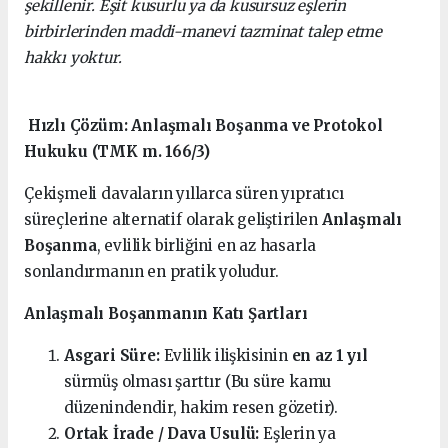
şekillenir. Eşit kusurlu ya da kusursuz eşlerin
birbirlerinden maddi-manevi tazminat talep etme
hakkı yoktur.
Hızlı Çözüm: Anlaşmalı Boşanma ve Protokol
Hukuku (TMK m. 166/3)
Çekişmeli davaların yıllarca süren yıpratıcı
süreçlerine alternatif olarak geliştirilen
Anlaşmalı
Boşanma
, evlilik birliğini en az hasarla
sonlandırmanın en pratik yoludur.
Anlaşmalı Boşanmanın Katı Şartları
Asgari Süre:
Evlilik ilişkisinin
en az 1 yıl
sürmüş olması şarttır (Bu süre kamu
düzenindendir, hakim resen gözetir).
Ortak İrade / Dava Usulü:
Eşlerin ya