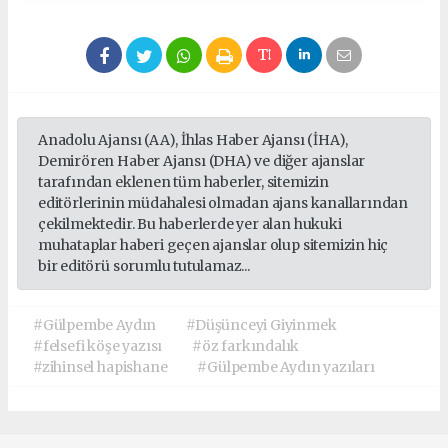
Anadolu Ajansı (AA), İhlas Haber Ajansı (İHA),
Demirören Haber Ajansı (DHA) ve diğer ajanslar
tarafından eklenen tüm haberler, sitemizin
editörlerinin müdahalesi olmadan ajans kanallarından
çekilmektedir. Bu haberlerde yer alan hukuki
muhataplar haberi geçen ajanslar olup sitemizin hiç
bir editörü sorumlu tutulamaz...
#Gülpembe Aydın
#Düşünceyi Giyinmek
#felsefi köşe yazısı
#öz farkındalık
#zihinsel hapishane
#Gülpembe Aydın yazıları