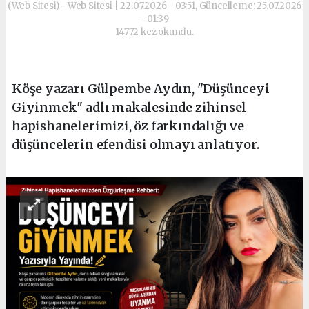
(Web Sitesi) - Web Sitesi | 22.07.2026 - 03:51, Güncelleme: 25.07.2026
- 01:39
14772 kez okundu.
Köşe yazarı Gülpembe Aydın, "Düşünceyi
Giyinmek" adlı makalesinde zihinsel
hapishanelerimizi, öz farkındalığı ve
düşüncelerin efendisi olmayı anlatıyor.