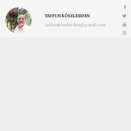
TAYFUN KÖSELERDEN
tayfunkoselerden@gmail.com
Okuyucu Yorumları
(0)
Gönder
Yorum yazarak Topluluk Kuralları’nı kabul etmiş bulunuyor ve
katilimcimaltepe.com.tr sitesine yaptığınız yorumunuzla ilgili doğrudan veya
dolaylı tüm sorumluluğu tek başınıza üstleniyorsunuz. Yazılan tüm yorumlardan
site yönetimi hiçbir şekilde sorumlu tutulamaz.