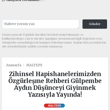
Gönder
Yorum yazarak Topluluk Kuralları’nı kabul etmiş bulunuyor ve
katilimcimaltepe.com.tr sitesine yaptığınız yorumunuzla ilgili doğrudan veya
dolaylı tüm sorumluluğu tek başınıza üstleniyorsunuz. Yazılan tüm yorumlardan
site yönetimi hiçbir şekilde sorumlu tutulamaz.
Anasayfa
MALTEPE
Zihinsel Hapishanelerimizden
Özgürleşme Rehberi Gülpembe
Aydın Düşünceyi Giyinmek
Yazısıyla Yayında!
MALTEPE