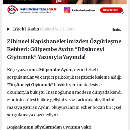
Erkek
|
Kadın
(Haberi Sesli Oku)
Zihinsel Hapishanelerimizden Özgürleşme
Rehberi: Gülpembe Aydın "Düşünceyi
Giyinmek" Yazısıyla Yayında!
Köşe yazarımız
Gülpembe Aydın
, derin felsefi
sorgulamalar ve çarpıcı psikolojik tespitlerle kaleme aldığı
"Düşünceyi Giyinmek"
başlıklı yeni makalesiyle
okurlarıyla buluştu. İnsanoğlunun modern dünyada kendi
zihninin kölesi haline gelişini ve öz farkındalık yitimini
masaya yatıran Aydın, okuyucularını ezber bozan bir içsel
sorgulamaya davet ediyor.
Başkalarının Rüyalarından Uyanma Vakti