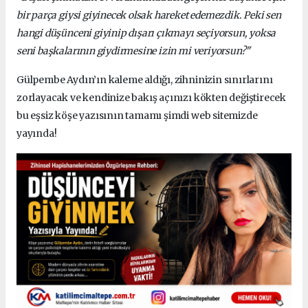
bir parça giysi giyinecek olsak hareket edemezdik. Peki sen
hangi düşünceni giyinip dışarı çıkmayı seçiyorsun, yoksa
seni başkalarının giydirmesine izin mi veriyorsun?"
Gülpembe Aydın’ın kaleme aldığı, zihninizin sınırlarını
zorlayacak ve kendinize bakış açınızı kökten değiştirecek
bu eşsiz köşe yazısının tamamı şimdi web sitemizde
yayında!