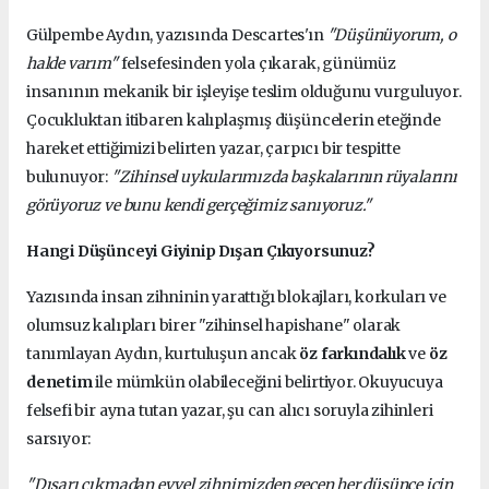
Gülpembe Aydın, yazısında Descartes'ın
"Düşünüyorum, o
halde varım"
felsefesinden yola çıkarak, günümüz
insanının mekanik bir işleyişe teslim olduğunu vurguluyor.
Çocukluktan itibaren kalıplaşmış düşüncelerin eteğinde
hareket ettiğimizi belirten yazar, çarpıcı bir tespitte
bulunuyor:
"Zihinsel uykularımızda başkalarının rüyalarını
görüyoruz ve bunu kendi gerçeğimiz sanıyoruz."
Hangi Düşünceyi Giyinip Dışarı Çıkıyorsunuz?
Yazısında insan zihninin yarattığı blokajları, korkuları ve
olumsuz kalıpları birer "zihinsel hapishane" olarak
tanımlayan Aydın, kurtuluşun ancak
öz farkındalık
ve
öz
denetim
ile mümkün olabileceğini belirtiyor. Okuyucuya
felsefi bir ayna tutan yazar, şu can alıcı soruyla zihinleri
sarsıyor:
"Dışarı çıkmadan evvel zihnimizden geçen her düşünce için