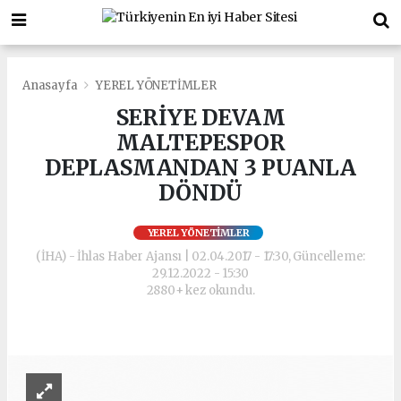
Anasayfa
YEREL YÖNETİMLER
SERİYE DEVAM
MALTEPESPOR
DEPLASMANDAN 3 PUANLA
DÖNDÜ
YEREL YÖNETİMLER
(İHA) - İhlas Haber Ajansı | 02.04.2017 - 17:30, Güncelleme:
29.12.2022 - 15:30
2880+ kez okundu.