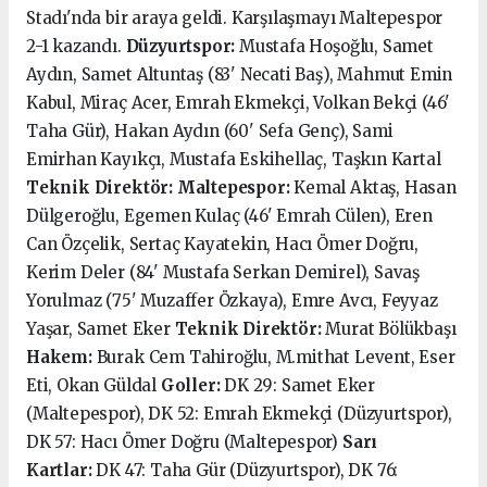
Stadı'nda bir araya geldi. Karşılaşmayı Maltepespor
2-1 kazandı.
Düzyurtspor:
Mustafa Hoşoğlu, Samet
Aydın, Samet Altuntaş (83' Necati Baş), Mahmut Emin
Kabul, Miraç Acer, Emrah Ekmekçi, Volkan Bekçi (46'
Taha Gür), Hakan Aydın (60' Sefa Genç), Sami
Emirhan Kayıkçı, Mustafa Eskihellaç, Taşkın Kartal
Teknik Direktör:
Maltepespor:
Kemal Aktaş, Hasan
Dülgeroğlu, Egemen Kulaç (46' Emrah Cülen), Eren
Can Özçelik, Sertaç Kayatekin, Hacı Ömer Doğru,
Kerim Deler (84' Mustafa Serkan Demirel), Savaş
Yorulmaz (75' Muzaffer Özkaya), Emre Avcı, Feyyaz
Yaşar, Samet Eker
Teknik Direktör:
Murat Bölükbaşı
Hakem:
Burak Cem Tahiroğlu, M.mithat Levent, Eser
Eti, Okan Güldal
Goller:
DK 29: Samet Eker
(Maltepespor), DK 52: Emrah Ekmekçi (Düzyurtspor),
DK 57: Hacı Ömer Doğru (Maltepespor)
Sarı
Kartlar:
DK 47: Taha Gür (Düzyurtspor), DK 76: