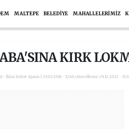
DEM
MALTEPE
BELEDİYE
MAHALLELERİMİZ
K
İ PARTİLER
SPOR
POLİS & ADLİYE
ABA'SINA KIRK LOKM
) - İhlas Haber Ajansı | 29.02.2016 - 12:49, Güncelleme: 29.12.2022 - 15: