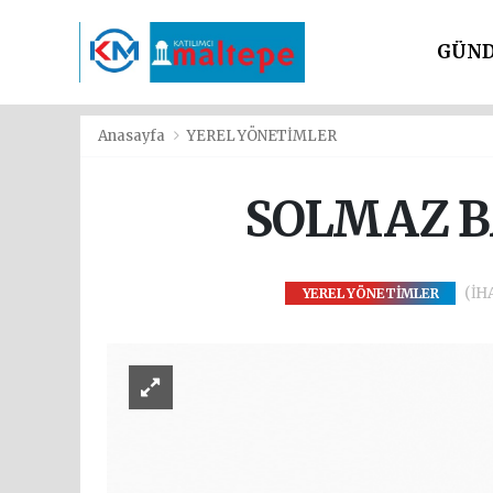
GÜN
SİYAS
Anasayfa
YEREL YÖNETİMLER
SOLMAZ B
(İHA
YEREL YÖNETİMLER