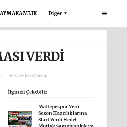
AYMAKAMLIK
Diğer
ASI VERDİ
30
4196+ kez okundu.
İlginizi Çekebilir
Maltepespor Yeni
Sezon Hazırlıklarına
Start Verdi Hedef
Mutlak Şampiyonluk ve