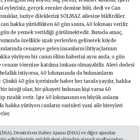
elal eyleyiniz, gerçek erenler demine hüü, dedi ve Can
onuklar, taziye dileklerini SOLMAZ ailesine bildirdiler.
can hakka yürüdükten 40 gün sonra, 40 lokması verilir.
ı gün de yemek verildiği görülmektedir. Burada amaç,
rumunda özellikle uzak yerlerden gelinerek köyde
larında cenazeye gelen insanların ihtiyaçlarının
akka yürüyen bir canın ölüm haberini aynı anda, o gün
 cenaze törenine katılma imkanı olmayabilir. Alevi dedesi
helallık istiyorsa, 40 lokmasında da bulunanların
. Çünkü 40 gün içerisinde haber her tarafa yayılır, hakka
ir isteği olan, bir şikayeti bulunan kişi varsa 40
lıp rızalık verir. İşte 40 lokmasının en büyük anlamı
a hakka yürüyen canların varisleri yani aile bireyleri
rler.
 (İHA), Demirören Haber Ajansı (DHA) ve diğer ajanslar
izin editörlerinin müdahalesi olmadan ajans kanallarından