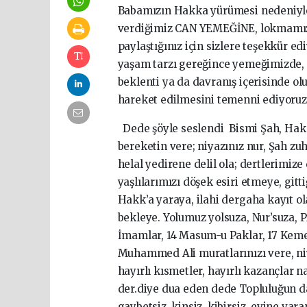
Babamızın Hakka yürümesi nedeniyle 
verdiğimiz CAN YEMEĞİNE, lokmamıza 
paylaştığınız için sizlere teşekkür e
yaşam tarzı gereğince yemeğimizde, 
beklenti ya da davranış içerisinde 
hareket edilmesini temenni ediyoruz
Dede şöyle seslendi Bismi Şah, Hak
bereketin vere; niyazınız nur, Şah zuh
helal yedirene delil ola; dertlerimize
yaşlılarımızı döşek esiri etmeye, git
Hakk’a yaraya, ilahi dergaha kayıt ola
bekleye. Yolumuz yolsuza, Nur’suza, P
İmamlar, 14 Masum-u Paklar, 17 Kemer
Muhammed Ali muratlarınızı vere, niye
hayırlı kısmetler, hayırlı kazançlar 
der.diye dua eden dede Topluluğun d
gaybetsiz, kinsiz, kibirsiz, evine vara