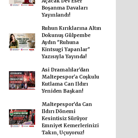
Açacak Dev Eser
Boşanma Davaları
Yayınlandı!
Ruhun Kırıklarına Altın
Dokunuş Gülpembe
Aydın "Ruhuna
Kintsugi Yapanlar"
Yazısıyla Yayında!
Asi Dramalılar'dan
Maltepespor'a Coşkulu
Kutlama Can Ildırı
Yeniden Başkan!
Maltepespor’da Can
Ildırı Dönemi
Kesintisiz Sürüyor
Emniyet Kemerlerinizi
Takın, Uçuyoruz!