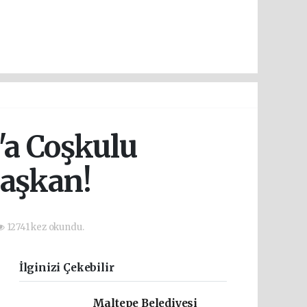
'a Coşkulu
Başkan!
12741 kez okundu.
İlginizi Çekebilir
Maltepe Belediyesi