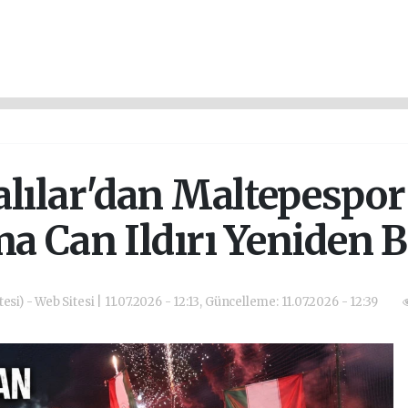
lılar'dan Maltepespor
a Can Ildırı Yeniden 
esi) - Web Sitesi | 11.07.2026 - 12:13, Güncelleme: 11.07.2026 - 12:39