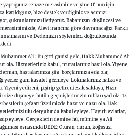
yaptığımız cenaze merasimine ve yine O’ nun için
katıldığınız, bize destek verdiğiniz ve acımızı
diyor, şükranlarımızı iletiyoruz. Babamızın düşüncesi ve
merasimimizde, Alevi inancına göre davranacağız. Farklı
olunmamasını ve Dedemizin söylemleri doğrultusunda
.dedi
 Muhammet Ali : Bu gitti ganisi gele, Hakk Muhammed Ali
ur ola. Hizmetleriniz kabul, muratlarınız hasıl ola. Yiyene
 derman, hastalarımıza şifa, borçlarımıza eda ola;
tiği yerler gam kasafet görmeye. Lokmalarınız halka ve
. Yiyeni yedireni, pişirip getireni Hak saklaya, Hızır
ir’size düşmeye, bütün geçmişlerimizin ruhları şad ola. 12
bestlerin şefaatı üzerimizde hazır ve nazır ola. Hak
tlerimizi ulu dergahında kabul eyleye. Hayırlı evlatlar,
nasip eyleye. Gerçeklerin demine hü, mümine ya Ali,
ağılması esnasında DEDE: Oturan, duran, koğusuz,
n, yastığına baş koyan; sağ yatsın, selamet kalksın, işleri