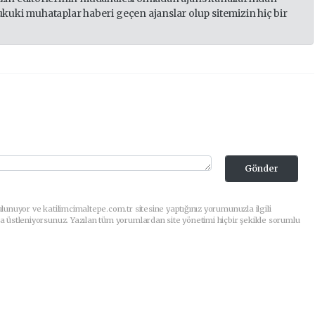
ukuki muhataplar haberi geçen ajanslar olup sitemizin hiç bir
Gönder
lunuyor ve katilimcimaltepe.com.tr sitesine yaptığınız yorumunuzla ilgili
a üstleniyorsunuz. Yazılan tüm yorumlardan site yönetimi hiçbir şekilde sorumlu