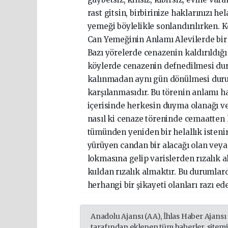
rast gitsin, birbirinize haklarınızı h
yemeği böylelikle sonlandırılırken. K
Can Yemeğinin Anlamı Alevilerde bir 
Bazı yörelerde cenazenin kaldırıldığ
köylerde cenazenin defnedilmesi du
kalınmadan aynı gün dönülmesi durum
karşılanmasıdır. Bu törenin anlamı h
içerisinde herkesin duyma olanağı ve
nasıl ki cenaze töreninde cemaatten 
tümünden yeniden bir helallık istenir
yürüyen candan bir alacağı olan veya b
lokmasına gelip varislerden rızalık a
kuldan rızalık almaktır. Bu durumlard
herhangi bir şikayeti olanları razı ede
Anadolu Ajansı (AA), İhlas Haber Ajansı
tarafından eklenen tüm haberler, sitem