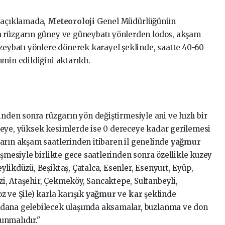
n açıklamada,
Meteoroloji
Genel Müdürlüğünün
a rüzgarın güney ve güneybatı yönlerden lodos, akşam
uzeybatı yönlere dönerek karayel şeklinde, saatte 40-60
min edildiğini aktarıldı.
inden sonra rüzgarın yön değiştirmesiyle ani ve hızlı bir
ceye, yüksek kesimlerde ise 0 dereceye kadar gerilemesi
arın akşam saatlerinden itibaren il genelinde
yağmur
üşmesiyle birlikte gece saatlerinden sonra özellikle kuzey
likdüzü, Beşiktaş, Çatalca, Esenler, Esenyurt, Eyüp,
i, Ataşehir, Çekmeköy, Sancaktepe, Sultanbeyli,
 ve Şile) karla karışık
yağmur
ve
kar
şeklinde
ydana gelebilecek ulaşımda aksamalar, buzlanma ve don
lunmalıdır."