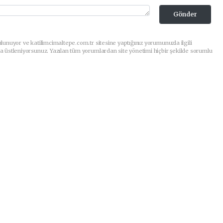
Gönder
lunuyor ve katilimcimaltepe.com.tr sitesine yaptığınız yorumunuzla ilgili
a üstleniyorsunuz. Yazılan tüm yorumlardan site yönetimi hiçbir şekilde sorumlu