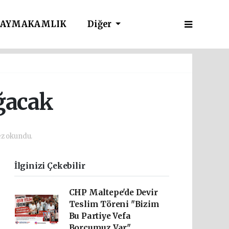
AYMAKAMLIK
Diğer
ağacak
z okundu.
İlginizi Çekebilir
CHP Maltepe'de Devir
Teslim Töreni "Bizim
Bu Partiye Vefa
Borcumuz Var"