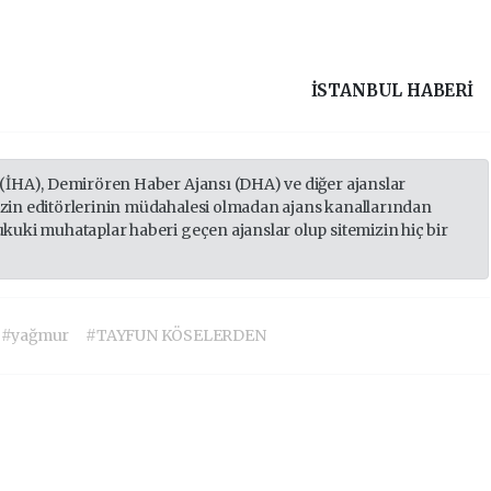
İSTANBUL HABERİ
 (İHA), Demirören Haber Ajansı (DHA) ve diğer ajanslar
izin editörlerinin müdahalesi olmadan ajans kanallarından
ukuki muhataplar haberi geçen ajanslar olup sitemizin hiç bir
#yağmur
#TAYFUN KÖSELERDEN