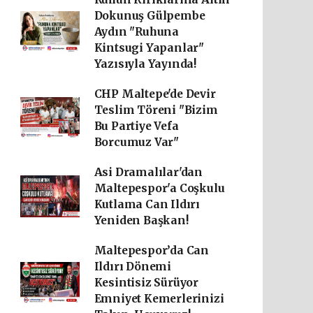
Dokunuş Gülpembe
Aydın "Ruhuna
Kintsugi Yapanlar"
Yazısıyla Yayında!
CHP Maltepe'de Devir
Teslim Töreni "Bizim
Bu Partiye Vefa
Borcumuz Var"
Asi Dramalılar'dan
Maltepespor'a Coşkulu
Kutlama Can Ildırı
Yeniden Başkan!
Maltepespor’da Can
Ildırı Dönemi
Kesintisiz Sürüyor
Emniyet Kemerlerinizi