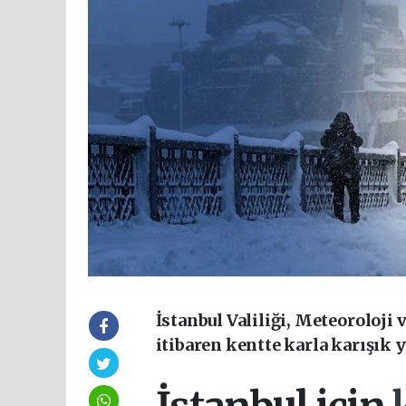
İstanbul Valiliği, Meteoroloji
itibaren kentte karla karışık 