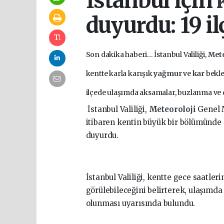
İstanbul için
duyurdu: 19 i
Son dakika haberi... İstanbul Valiliği,
Mete
kentte karla karışık
yağmur
ve
kar
bekle
ilçede ulaşımda aksamalar, buzlanma ve 
İstanbul Valiliği,
Meteoroloji
Genel 
itibaren kentin büyük bir bölümünde 
duyurdu.
İstanbul Valiliği, kentte gece saatler
görülebileceğini belirterek, ulaşımda
olunması uyarısında bulundu.