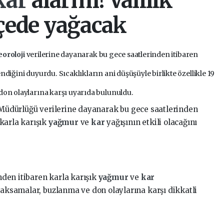
kar
alarmı! Valilik
lçede yağacak
oroloji
verilerine dayanarak bu gece saatlerinden itibaren
ndiğini duyurdu. Sıcaklıkların ani düşüşüyle birlikte özellikle 19
don olaylarına karşı uyarıda bulunuldu.
Müdürlüğü verilerine dayanarak bu gece saatlerinden
karla karışık
yağmur
ve
kar
yağışının etkili olacağını
inden itibaren karla karışık
yağmur
ve
kar
 aksamalar, buzlanma ve don olaylarına karşı dikkatli