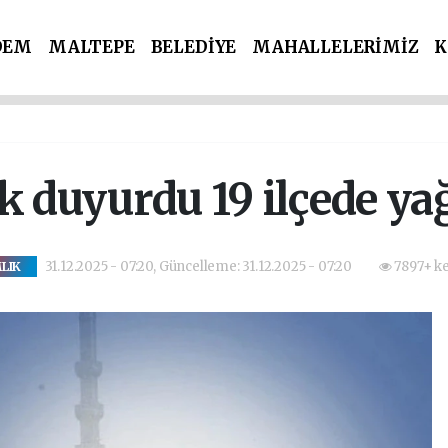
DEM
MALTEPE
BELEDİYE
MAHALLELERİMİZ
K
İ PARTİLER
SPOR
POLİS & ADLİYE
ik duyurdu 19 ilçede y
31.12.2025 - 07:20, Güncelleme: 31.12.2025 - 07:20
7897+ ke
LIK