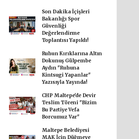
Son Dakika İçişleri
Bakanlığı Spor
Güvenliği
Değerlendirme
Toplantısı Yapıldı!
Ruhun Kırıklarına Altın
Dokunuş Gülpembe
Aydın "Ruhuna
Kintsugi Yapanlar"
Yazısıyla Yayında!
CHP Maltepe'de Devir
Teslim Töreni "Bizim
Bu Partiye Vefa
Borcumuz Var"
Maltepe Belediyesi
MAK İçin Düğmeye