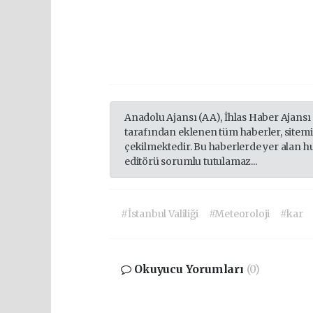
Anadolu Ajansı (AA), İhlas Haber Ajansı
tarafından eklenen tüm haberler, sitem
çekilmektedir. Bu haberlerde yer alan h
editörü sorumlu tutulamaz...
#İstanbul Valiliği
#Meteoroloji
#kar
Okuyucu Yorumları
(0)