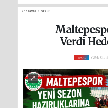
Anasayfa
SPOR
Maltepespo
Verdi Hed
(Web Sitesi
SPOR