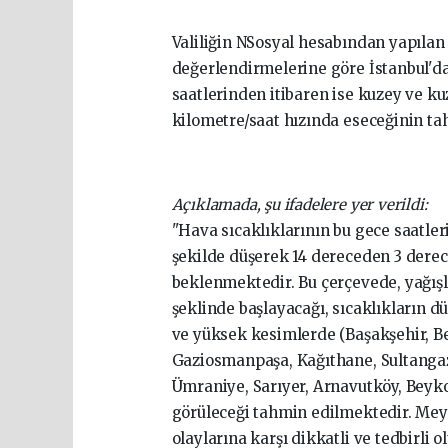
Valiliğin NSosyal hesabından yapıla
değerlendirmelerine göre İstanbul'd
saatlerinden itibaren ise kuzey ve k
kilometre/saat hızında eseceğinin tah
Açıklamada, şu ifadelere yer verildi:
"Hava sıcaklıklarının bu gece saatler
şekilde düşerek 14 dereceden 3 dere
beklenmektedir. Bu çerçevede, yağışl
şeklinde başlayacağı, sıcaklıkların d
ve yüksek kesimlerde (Başakşehir, Bey
Gaziosmanpaşa, Kağıthane, Sultangaz
Ümraniye, Sarıyer, Arnavutköy, Beykoz
görüleceği tahmin edilmektedir. Me
olaylarına karşı dikkatli ve tedbirli o