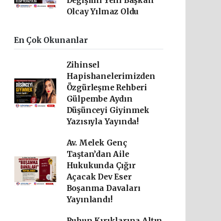
Değişimi Yeni Başkan
Olcay Yılmaz Oldu
En Çok Okunanlar
Zihinsel
Hapishanelerimizden
Özgürleşme Rehberi
Gülpembe Aydın
Düşünceyi Giyinmek
Yazısıyla Yayında!
Av. Melek Genç
Taştan’dan Aile
Hukukunda Çığır
Açacak Dev Eser
Boşanma Davaları
Yayınlandı!
Ruhun Kırıklarına Altın