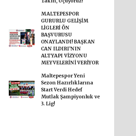
Takın, Uçuyoruz!
MALTEPESPOR
GURURLU GELİŞİM
LİGLERİ ÖN
BAŞVURUSU
ONAYLANDI! BAŞKAN
CAN ILDIRI’NIN
ALTYAPI VİZYONU
MEYVELERİNİ VERİYOR
Maltepespor Yeni
Sezon Hazırlıklarına
Start Verdi Hedef
Mutlak Şampiyonluk ve
3. Lig!