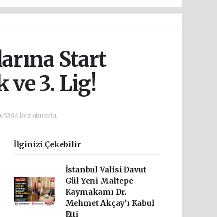
arına Start
ve 3. Lig!
5284 kez okundu.
İlginizi Çekebilir
İstanbul Valisi Davut
Gül Yeni Maltepe
Kaymakamı Dr.
Mehmet Akçay’ı Kabul
Etti