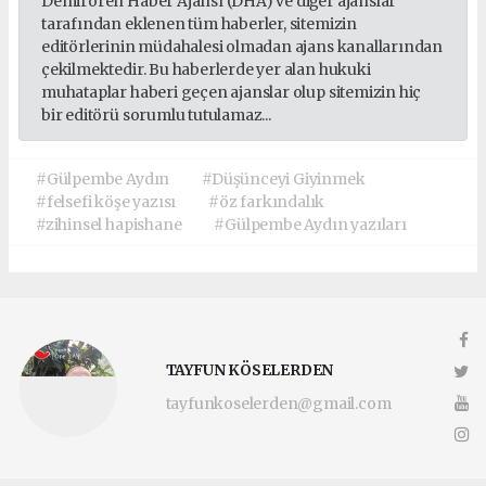
Demirören Haber Ajansı (DHA) ve diğer ajanslar
tarafından eklenen tüm haberler, sitemizin
editörlerinin müdahalesi olmadan ajans kanallarından
çekilmektedir. Bu haberlerde yer alan hukuki
muhataplar haberi geçen ajanslar olup sitemizin hiç
bir editörü sorumlu tutulamaz...
#Gülpembe Aydın
#Düşünceyi Giyinmek
#felsefi köşe yazısı
#öz farkındalık
#zihinsel hapishane
#Gülpembe Aydın yazıları
TAYFUN KÖSELERDEN
tayfunkoselerden@gmail.com