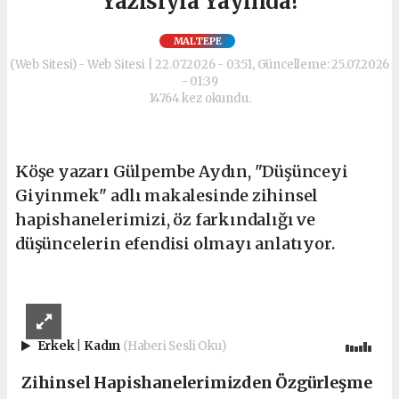
Yazısıyla Yayında!
MALTEPE
(Web Sitesi) - Web Sitesi | 22.07.2026 - 03:51, Güncelleme: 25.07.2026
- 01:39
14764 kez okundu.
Köşe yazarı Gülpembe Aydın, "Düşünceyi
Giyinmek" adlı makalesinde zihinsel
hapishanelerimizi, öz farkındalığı ve
düşüncelerin efendisi olmayı anlatıyor.
Erkek
|
Kadın
(Haberi Sesli Oku)
Zihinsel Hapishanelerimizden Özgürleşme