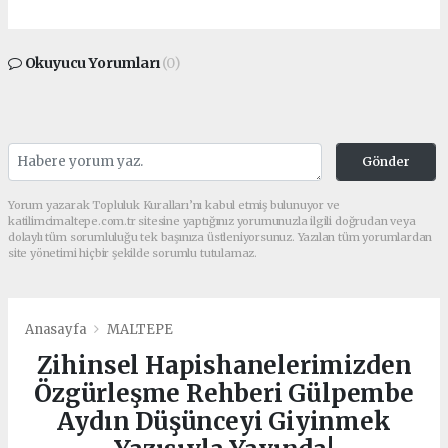
Okuyucu Yorumları
(0)
Gönder
Yorum yazarak Topluluk Kuralları’nı kabul etmiş bulunuyor ve
katilimcimaltepe.com.tr sitesine yaptığınız yorumunuzla ilgili doğrudan veya
dolaylı tüm sorumluluğu tek başınıza üstleniyorsunuz. Yazılan tüm yorumlardan
site yönetimi hiçbir şekilde sorumlu tutulamaz.
Anasayfa
MALTEPE
Zihinsel Hapishanelerimizden
Özgürleşme Rehberi Gülpembe
Aydın Düşünceyi Giyinmek