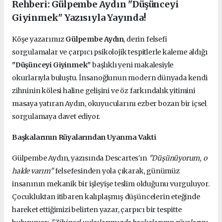
Rehberi: Gülpembe Aydın "Düşünceyi
Giyinmek" Yazısıyla Yayında!
Köşe yazarımız
Gülpembe Aydın
, derin felsefi
sorgulamalar ve çarpıcı psikolojik tespitlerle kaleme aldığı
"Düşünceyi Giyinmek"
başlıklı yeni makalesiyle
okurlarıyla buluştu. İnsanoğlunun modern dünyada kendi
zihninin kölesi haline gelişini ve öz farkındalık yitimini
masaya yatıran Aydın, okuyucularını ezber bozan bir içsel
sorgulamaya davet ediyor.
Başkalarının Rüyalarından Uyanma Vakti
Gülpembe Aydın, yazısında Descartes'ın
"Düşünüyorum, o
halde varım"
felsefesinden yola çıkarak, günümüz
insanının mekanik bir işleyişe teslim olduğunu vurguluyor.
Çocukluktan itibaren kalıplaşmış düşüncelerin eteğinde
hareket ettiğimizi belirten yazar, çarpıcı bir tespitte