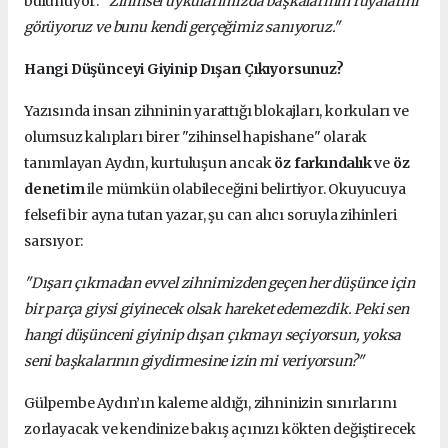
bulunuyor:
"Zihinsel uykularımızda başkalarının rüyalarını
görüyoruz ve bunu kendi gerçeğimiz sanıyoruz."
Hangi Düşünceyi Giyinip Dışarı Çıkıyorsunuz?
Yazısında insan zihninin yarattığı blokajları, korkuları ve
olumsuz kalıpları birer "zihinsel hapishane" olarak
tanımlayan Aydın, kurtuluşun ancak
öz farkındalık
ve
öz
denetim
ile mümkün olabileceğini belirtiyor. Okuyucuya
felsefi bir ayna tutan yazar, şu can alıcı soruyla zihinleri
sarsıyor:
"Dışarı çıkmadan evvel zihnimizden geçen her düşünce için
bir parça giysi giyinecek olsak hareket edemezdik. Peki sen
hangi düşünceni giyinip dışarı çıkmayı seçiyorsun, yoksa
seni başkalarının giydirmesine izin mi veriyorsun?"
Gülpembe Aydın’ın kaleme aldığı, zihninizin sınırlarını
zorlayacak ve kendinize bakış açınızı kökten değiştirecek