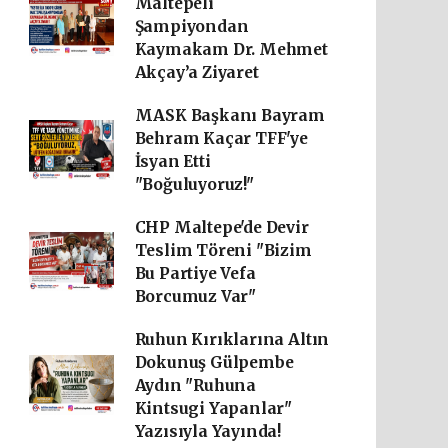
Maltepeli
Şampiyondan
Kaymakam Dr. Mehmet
Akçay’a Ziyaret
MASK Başkanı Bayram
Behram Kaçar TFF'ye
İsyan Etti
"Boğuluyoruz!"
CHP Maltepe'de Devir
Teslim Töreni "Bizim
Bu Partiye Vefa
Borcumuz Var"
Ruhun Kırıklarına Altın
Dokunuş Gülpembe
Aydın "Ruhuna
Kintsugi Yapanlar"
Yazısıyla Yayında!