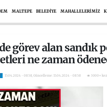
DEM
MALTEPE
BELEDİYE
MAHALLELERİMİZ
K
İ PARTİLER
SPOR
POLİS & ADLİYE
de görev alan sandık 
etleri ne zaman öden
15.04.2024 - 08:58, Güncelleme: 15.04.2024 - 08:58
3000+ kez