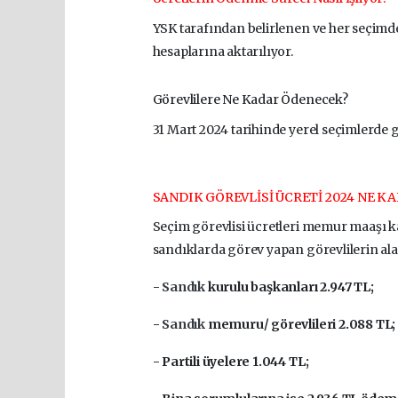
YSK tarafından belirlenen ve her seçimde
hesaplarına aktarılıyor.
Görevlilere Ne Kadar Ödenecek?
31 Mart 2024 tarihinde yerel seçimlerde 
SANDIK GÖREVLİSİ ÜCRETİ 2024 NE K
Seçim görevlisi ücretleri memur maaşı ka
sandıklarda görev yapan görevlilerin alac
-
Sandık
kurulu başkanları 2.947 TL;
-
Sandık
memuru/ görevlileri 2.088 TL;
- Partili üyelere 1.044 TL;