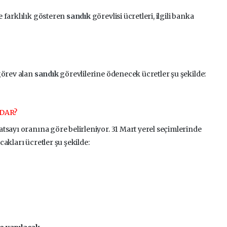
 farklılık gösteren
sandık
görevlisi ücretleri, ilgili banka
görev alan
sandık
görevlilerine ödenecek ücretler şu şekilde:
ADAR?
tsayı oranına göre belirleniyor. 31 Mart yerel seçimlerinde
akları ücretler şu şekilde: