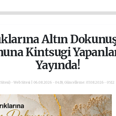
ıklarına Altın Dokunu
una Kintsugi Yapanlar
Yayında!
itesi) - Web Sitesi | 06.08.2026 - 04:19, Güncelleme: 07.08.2026 - 05:12