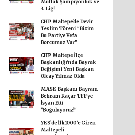
Mutlak Şampiyonluk ve
3. Lig!
CHP Maltepe'de Devir
Teslim Töreni "Bizim
Bu Partiye Vefa
Borcumuz Var"
CHP Maltepe İlçe
Başkanlığı'nda Bayrak
Değişimi Yeni Başkan
Olcay Yılmaz Oldu
MASK Başkanı Bayram
Behram Kaçar TFF'ye
İsyan Etti
"Boğuluyoruz!"
YKS’de İlk1000’e Giren
Maltepeli