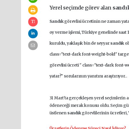
Yerel seçimde görev alan
sandı
Sandık
görevlisi ücretinin ne zaman yat
oy verme işlemi, Türkiye genelinde saat 1
kuruldu, yaklaşık bin de seyyar
sandık
ol
class="text-dark font-weight-bold" targ
görevlisi ücreti " class="text-dark font-
yatar?" sorularının yanıtını araştırıyor..
31 Mart'ta gerçekleşen yerel seçimlerin 
ödeneceği merak konusu oldu. Seçim günü
üstlenen
sandık
görevlilerinin ücretleri
Ücretlerin Ödenme Süreci Nasıl İşliyor?