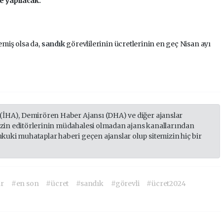
e yapılacak.
miş olsa da,
sandık
görevlilerinin ücretlerinin en geç Nisan ayı
 (İHA), Demirören Haber Ajansı (DHA) ve diğer ajanslar
izin editörlerinin müdahalesi olmadan ajans kanallarından
ukuki muhataplar haberi geçen ajanslar olup sitemizin hiç bir
ar
#en son
#ücret
#sandık
#görevli
#ücret2024