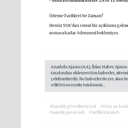
- Bina sorumlularına ise 2.936 TL ödem
Ödeme Tarihleri Ne Zaman?
Henüz YSK'dan resmi bir açıklama gelme
sonuna kadar ödenmesi bekleniyor.
Anadolu Ajansı (AA), İhlas Haber Ajansı
tarafından eklenen tüm haberler, sitem
çekilmektedir. Bu haberlerde yer alan h
editörü sorumlu tutulamaz...
#Sandık görevlisi ücreti
#2024 ne kad
#sandık personeli
#netlik kazandı