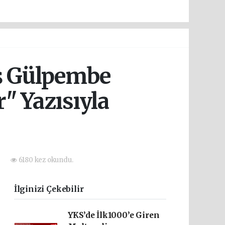
ş Gülpembe
" Yazısıyla
6180 kez okundu.
İlginizi Çekebilir
YKS’de İlk1000’e Giren