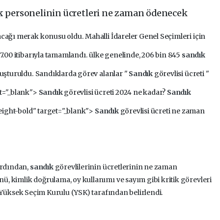
k
personelinin ücretleri ne zaman ödenecek
acağı merak konusu oldu. Mahalli İdareler Genel Seçimleri için
7.00 itibarıyla tamamlandı. ülke genelinde, 206 bin 845
sandık
uşturuldu. Sandıklarda görev alanlar "
Sandık
görevlisi ücreti "
et="_blank">
Sandık
görevlisi ücreti 2024 ne kadar?
Sandık
weight-bold" target="_blank">
Sandık
görevlisi ücreti ne zaman
ardından,
sandık
görevlilerinin ücretlerinin ne zaman
, kimlik doğrulama, oy kullanımı ve sayım gibi kritik görevleri
, Yüksek Seçim Kurulu (YSK) tarafından belirlendi.