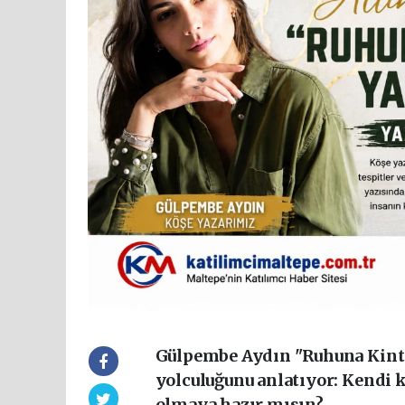
Gülpembe Aydın "Ruhuna Kintsu
yolculuğunu anlatıyor: Kendi 
olmaya hazır mısın?