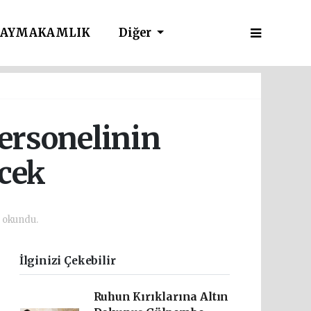
AYMAKAMLIK
Diğer
personelinin
ecek
 okundu.
İlginizi Çekebilir
Ruhun Kırıklarına Altın