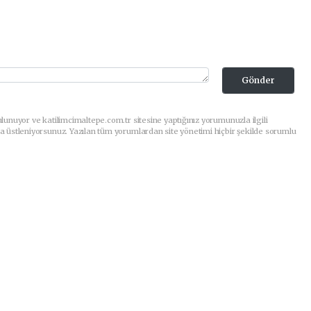
Gönder
lunuyor ve katilimcimaltepe.com.tr sitesine yaptığınız yorumunuzla ilgili
a üstleniyorsunuz. Yazılan tüm yorumlardan site yönetimi hiçbir şekilde sorumlu