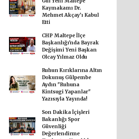
Gül Yeni Maltepe
Kaymakamı Dr.
Mehmet Akçay’ı Kabul
Etti
CHP Maltepe İlçe
Başkanlığı'nda Bayrak
Değişimi Yeni Başkan
Olcay Yılmaz Oldu
Ruhun Kırıklarına Altın
Dokunuş Gülpembe
Aydın "Ruhuna
Kintsugi Yapanlar"
Yazısıyla Yayında!
Son Dakika İçişleri
Bakanlığı Spor
Güvenliği
Değerlendirme