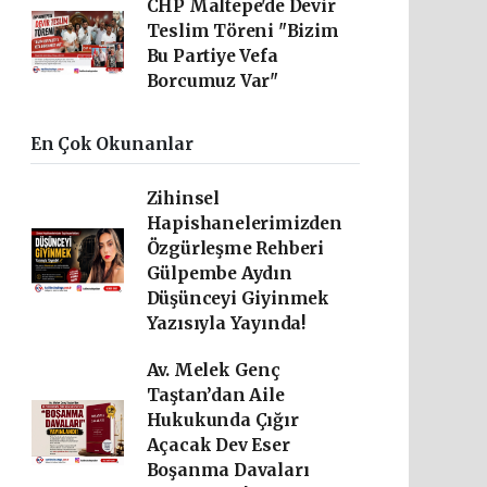
CHP Maltepe'de Devir
Teslim Töreni "Bizim
Bu Partiye Vefa
Borcumuz Var"
En Çok Okunanlar
Zihinsel
Hapishanelerimizden
Özgürleşme Rehberi
Gülpembe Aydın
Düşünceyi Giyinmek
Yazısıyla Yayında!
Av. Melek Genç
Taştan’dan Aile
Hukukunda Çığır
Açacak Dev Eser
Boşanma Davaları