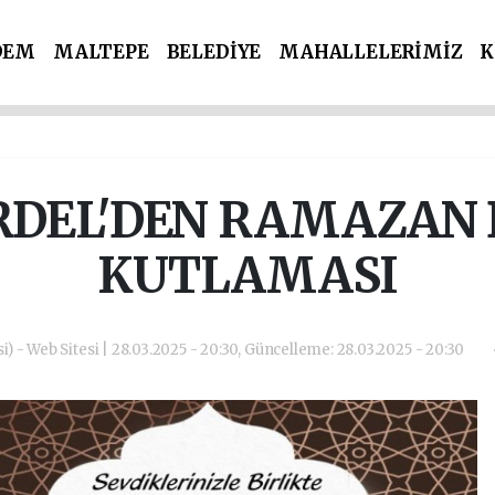
DEM
MALTEPE
BELEDİYE
MAHALLELERİMİZ
K
İ PARTİLER
SPOR
POLİS & ADLİYE
RDEL'DEN RAMAZAN
KUTLAMASI
i) - Web Sitesi | 28.03.2025 - 20:30, Güncelleme: 28.03.2025 - 20:30