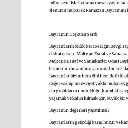
münasebetiyle kutlama mesajı yayımladı
aleminin mübarek Ramazan Bayramını k
Bayramın Coşkusu Sardı
Bayramların birlik beraberliğin, sevgi 
dikkat çeken
Maltepe
Esnaf ve Sanatkar
Maltepe
Esnaf ve Sanatkarlar Odası Ba
bitmesinin hüznünün yanında bir kez d
Bayramlar bizim hem dini hem de örfü ol
değere sahip maneviyat yüklü mübarek g
dargınlıkların unutulduğu, karşılıklı sev
yaşamak ve kalıcı kılmak için büyük bir ve
Bayramın değerleri yaşatılmalı
Bayramların getirdiği barış, huzur ve kar