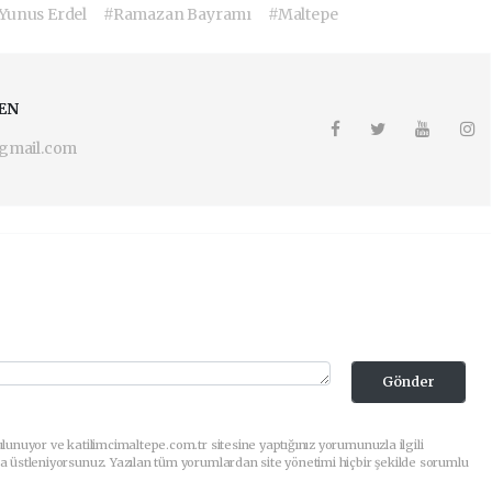
Yunus Erdel
#Ramazan Bayramı
#Maltepe
EN
gmail.com
Gönder
lunuyor ve katilimcimaltepe.com.tr sitesine yaptığınız yorumunuzla ilgili
a üstleniyorsunuz. Yazılan tüm yorumlardan site yönetimi hiçbir şekilde sorumlu