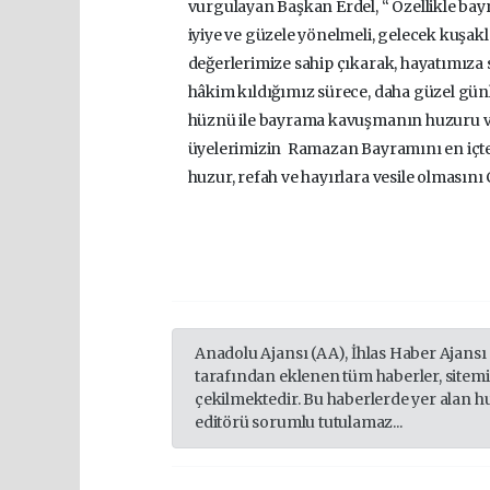
vurgulayan Başkan Erdel, “ Özellikle ba
iyiye ve güzele yönelmeli, gelecek kuşakl
değerlerimize sahip çıkarak, hayatımıza
hâkim kıldığımız sürece, daha güzel gü
hüznü ile bayrama kavuşmanın huzuru ve
üyelerimizin Ramazan Bayramını en içten
huzur, refah ve hayırlara vesile olmasını 
Anadolu Ajansı (AA), İhlas Haber Ajansı
tarafından eklenen tüm haberler, sitem
çekilmektedir. Bu haberlerde yer alan h
editörü sorumlu tutulamaz...