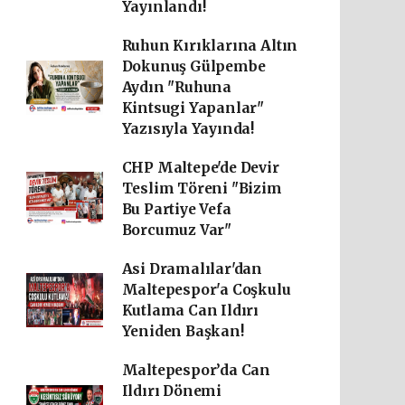
Yayınlandı!
Ruhun Kırıklarına Altın
Dokunuş Gülpembe
Aydın "Ruhuna
Kintsugi Yapanlar"
Yazısıyla Yayında!
CHP Maltepe'de Devir
Teslim Töreni "Bizim
Bu Partiye Vefa
Borcumuz Var"
Asi Dramalılar'dan
Maltepespor'a Coşkulu
Kutlama Can Ildırı
Yeniden Başkan!
Maltepespor’da Can
Ildırı Dönemi