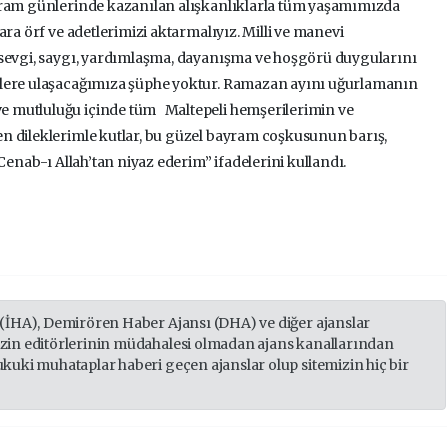
yram günlerinde kazanılan alışkanlıklarla tüm yaşamımızda
ara örf ve adetlerimizi aktarmalıyız. Milli ve manevi
 sevgi, saygı, yardımlaşma, dayanışma ve hoşgörü duygularını
nlere ulaşacağımıza şüphe yoktur. Ramazan ayını uğurlamanın
 mutluluğu içinde tüm Maltepeli hemşerilerimin ve
 dileklerimle kutlar, bu güzel bayram coşkusunun barış,
Cenab-ı Allah’tan niyaz ederim” ifadelerini kullandı.
 (İHA), Demirören Haber Ajansı (DHA) ve diğer ajanslar
izin editörlerinin müdahalesi olmadan ajans kanallarından
ukuki muhataplar haberi geçen ajanslar olup sitemizin hiç bir