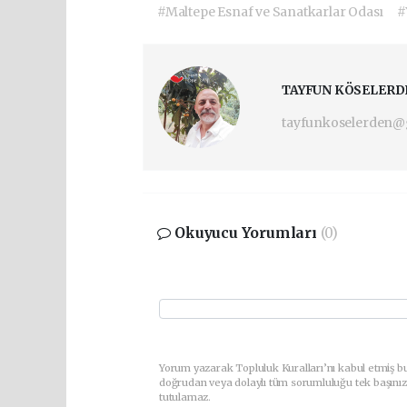
#Maltepe Esnaf ve Sanatkarlar Odası
#
TAYFUN KÖSELERD
tayfunkoselerden@
Okuyucu Yorumları
(0)
Yorum yazarak Topluluk Kuralları’nı kabul etmiş bu
doğrudan veya dolaylı tüm sorumluluğu tek başınız
tutulamaz.