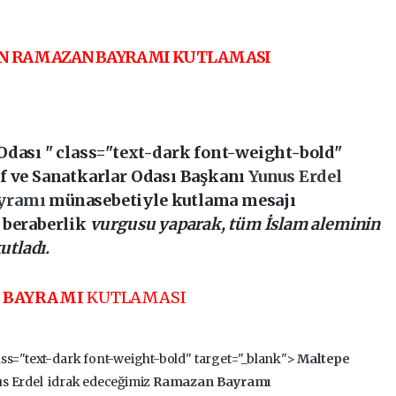
EN RAMAZAN BAYRAMI KUTLAMASI
Odası " class="text-dark font-weight-bold"
f ve Sanatkarlar Odası Başkanı
Yunus Erdel
yramı
münasebetiyle kutlama mesajı
 beraberlik
vurgusu yaparak, tüm İslam aleminin
tladı.
 BAYRAMI
KUTLAMASI
ass="text-dark font-weight-bold" target="_blank">
Maltepe
us Erdel idrak edeceğimiz
Ramazan Bayramı