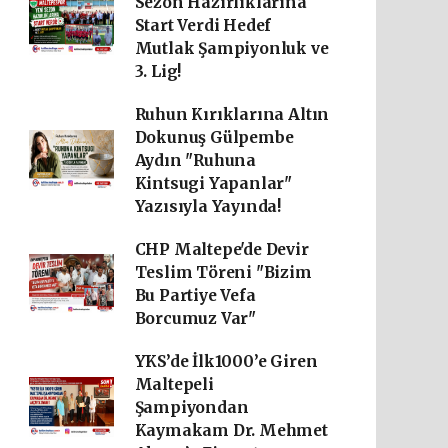
Sezon Hazırlıklarına
Start Verdi Hedef
Mutlak Şampiyonluk ve
3. Lig!
Ruhun Kırıklarına Altın
Dokunuş Gülpembe
Aydın "Ruhuna
Kintsugi Yapanlar"
Yazısıyla Yayında!
CHP Maltepe'de Devir
Teslim Töreni "Bizim
Bu Partiye Vefa
Borcumuz Var"
YKS’de İlk1000’e Giren
Maltepeli
Şampiyondan
Kaymakam Dr. Mehmet