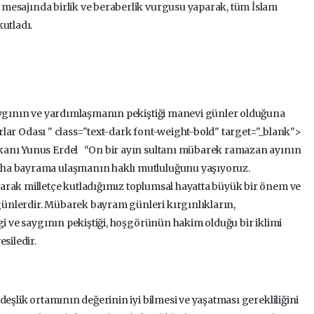
mesajında birlik ve beraberlik vurgusu yaparak, tüm İslam
utladı.
saygının ve yardımlaşmanın pekiştiği manevi günler olduğuna
lar Odası " class="text-dark font-weight-bold" target="_blank">
şkanı Yunus Erdel “On bir ayın sultanı mübarek ramazan ayının
aha bayrama ulaşmanın haklı mutluluğunu yaşıyoruz.
arak milletçe kutladığımız toplumsal hayatta büyük bir önem ve
ünlerdir. Mübarek bayram günleri kırgınlıkların,
gi ve saygının pekiştiği, hoşgörünün hakim olduğu bir iklimi
siledir.
deşlik ortamının değerinin iyi bilmesi ve yaşatması gerekliliğini