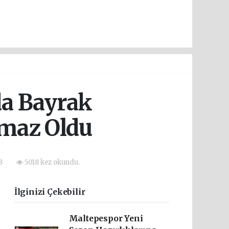
da Bayrak
lmaz Oldu
08
5018 kez okundu.
İlginizi Çekebilir
Maltepespor Yeni