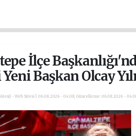
epe İlçe Başkanlığı'n
 Yeni Başkan Olcay Yı
itesi) - Web Sitesi | 06.08.2026 - 04:08, Güncelleme: 06.08.2026 - 04: