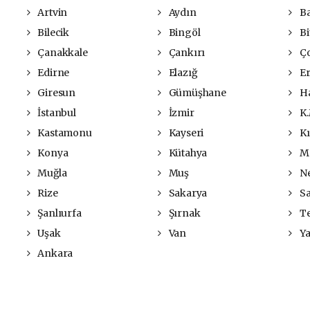
Artvin
Aydın
Ba
Bilecik
Bingöl
Bit
Çanakkale
Çankırı
Ç
Edirne
Elazığ
Er
Giresun
Gümüşhane
Ha
İstanbul
İzmir
K.
Kastamonu
Kayseri
Kı
Konya
Kütahya
Ma
Muğla
Muş
Ne
Rize
Sakarya
S
Şanlıurfa
Şırnak
Te
Uşak
Van
Ya
Ankara