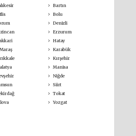
lıkesir
Bartın
lis
Bolu
orum
Denizli
zincan
Erzurum
kkari
Hatay
Maraş
Karabük
rıkkale
Kırşehir
latya
Manisa
vşehir
Niğde
amsun
Siirt
kirdağ
Tokat
lova
Yozgat