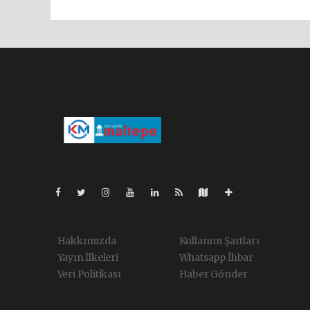
Pro-0.026
Hakkımızda
Kullanım Şartları
Yayın İlkeleri
Whatsapp İhbar
Veri Politikası
Haber Gönder