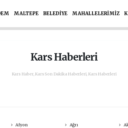
DEM
MALTEPE
BELEDİYE
MAHALLELERİMİZ
K
İ PARTİLER
SPOR
POLİS & ADLİYE
Kars Haberleri
Kars Haber, Kars Son Dakika Haberleri, Kars Haberleri
Afyon
Ağrı
Ak