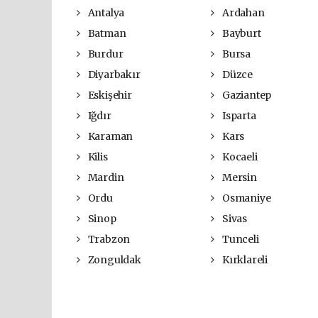
Antalya
Ardahan
Batman
Bayburt
Burdur
Bursa
Diyarbakır
Düzce
Eskişehir
Gaziantep
Iğdır
Isparta
Karaman
Kars
Kilis
Kocaeli
Mardin
Mersin
Ordu
Osmaniye
Sinop
Sivas
Trabzon
Tunceli
Zonguldak
Kırklareli