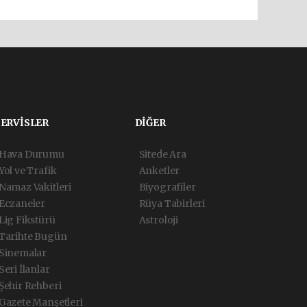
SERVİSLER
DİĞER
Hava Durumu
Sitede Ara
Yol ve Trafik
Anketler
Namaz Vakitleri
Biyografiler
Eczaneler
Rüya Tabirleri
Lig Fikstürü
Astroloji
Tarihte Bugün
Sinemalar
Seri İlanlar
Şehir Rehberi
Gazete Manşetleri