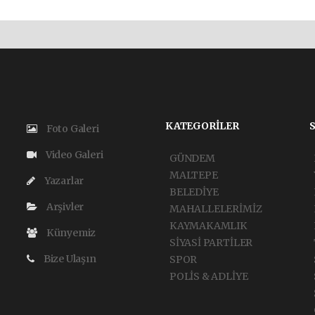
KATEGORİLER
Foto Galeri
Video Galeri
GÜNDEM
MALTEPE
Yazarlar
BELEDİYE
Arşivler
MAHALLELERİMİZ
KAYMAKAMLIK
Künyemiz
SİYASİ PARTİLER
Bize Ulaşın
SPOR
POLİS & ADLİYE