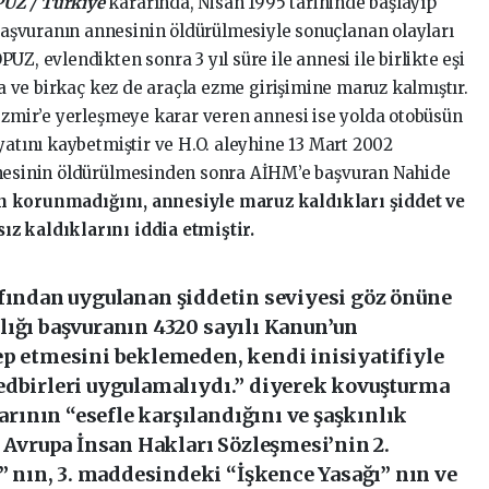
UZ / Türkiye
kararında, Nisan 1995 tarihinde başlayıp
şvuranın annesinin öldürülmesiyle sonuçlanan olayları
Z, evlendikten sonra 3 yıl süre ile annesi ile birlikte eşi
na ve birkaç kez de araçla ezme girişimine maruz kalmıştır.
 İzmir’e yerleşmeye karar veren annesi ise yolda otobüsün
yatını kaybetmiştir ve H.O. aleyhine 13 Mart 2002
nnesinin öldürülmesinden sonra AİHM’e başvuran Nahide
n korunmadığını, annesiyle maruz kaldıkları şiddet ve
z kaldıklarını iddia etmiştir.
afından uygulanan şiddetin seviyesi göz önüne
lığı başvuranın 4320 sayılı Kanun’un
ep etmesini beklemeden, kendi inisiyatifiyle
edbirleri uygulamalıydı.” diyerek kovuşturma
ının “esefle karşılandığını ve şaşkınlık
, Avrupa İnsan Hakları Sözleşmesi’nin 2.
nın, 3. maddesindeki “İşkence Yasağı” nın ve