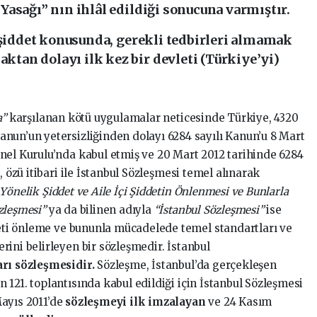
asağı” nın ihlâl edildiği sonucuna varmıştır.
 şiddet konusunda, gerekli tedbirleri almamak
an dolayı ilk kez bir devleti (Türkiye’yi)
a”
karşılanan kötü uygulamalar neticesinde Türkiye, 4320
nun’un yetersizliğinden dolayı 6284 sayılı Kanun’u 8 Mart
nel Kurulu’nda kabul etmiş ve 20 Mart 2012 tarihinde 6284
, özü itibari ile İstanbul Sözleşmesi temel alınarak
Yönelik Şiddet ve Aile İçi Şiddetin Önlenmesi ve Bunlarla
zleşmesi”
ya da bilinen adıyla
“İstanbul Sözleşmesi”
ise
ddeti önleme ve bununla mücadelede temel standartları ve
ini belirleyen bir sözleşmedir. İstanbul
arı sözleşmesidir.
Sözleşme, İstanbul’da gerçekleşen
121. toplantısında kabul edildiği için İstanbul Sözleşmesi
ayıs 2011’de
sözleşmeyi ilk imzalayan
ve 24 Kasım