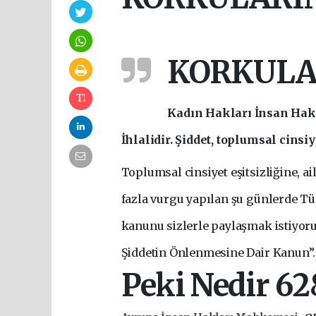
KORKULAR
Kadın Hakları İnsan Hakl
İhlalidir. Şiddet, toplumsal cinsi
Toplumsal cinsiyet eşitsizliğine, ai
fazla vurgu yapılan şu günlerde Tür
kanunu sizlerle paylaşmak istiyoru
Şiddetin Önlenmesine Dair Kanun”.
Peki Nedir 62