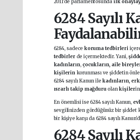
2011’de parlamentosunda
ilk
onaylay
6284 Sayılı 
Faydalanabili
6284, sadece
koruma tedbirleri
içer
tedbirler
de içermektedir. Yani,
şidd
kadınların
,
çocukların, aile bireyle
kişilerin
korunması ve şiddetin önle
6284 sayılı Kanun ile
kadınların, erke
ısrarlı takip mağduru
olan
kişiler
i
En önemlisi ise 6284 sayılı Kanun,
ev
sevgilinizden gördüğünüz bir şiddet 
bir kişiye karşı da 6284 sayılı Kanun’
6284 Sayılı 