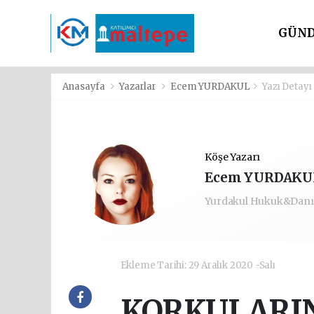
GÜN
SİYAS
Anasayfa
Yazarlar
Ecem YURDAKUL
Yazı Detayı
Köşe Yazarı
Ecem YURDAKU
Yurdakul Hukuk&Danı
Ekleme Tarihi: 29 Aralık 2020 -Salı
KORKULARIN