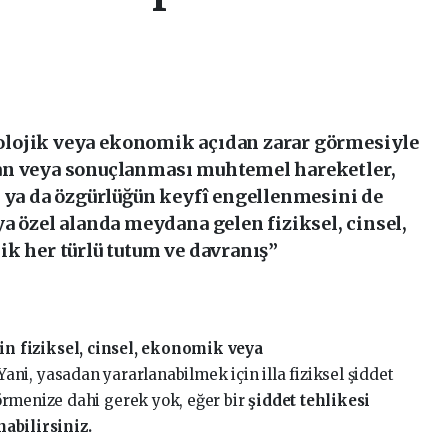
ikolojik veya ekonomik
açıdan zarar görmesiyle
an veya sonuçlanması muhtemel hareketler
,
ı ya da özgürlüğün keyfî engellenmesini de
a özel alanda meydana gelen fiziksel, cinsel,
ik her türlü tutum ve davranış”
in fiziksel, cinsel, ekonomik veya
 Yani, yasadan yararlanabilmek için illa fiziksel şiddet
örmenize dahi gerek yok, eğer bir
şiddet tehlikesi
abilirsiniz.