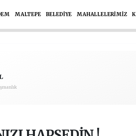
DEM
MALTEPE
BELEDİYE
MAHALLELERİMİZ
K
İ PARTİLER
SPOR
POLİS & ADLİYE
L
şmanlık
IZI HAPSEDİN !