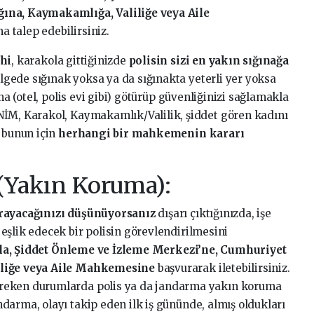
ına, Kaymakamlığa, Valiliğe veya Aile
a talep edebilirsiniz.
ahi
, karakola gittiğinizde
polisin sizi en yakın sığınağa
lgede sığınak yoksa ya da sığınakta yeterli yer yoksa
âna (otel, polis evi gibi) götürüp güvenliğinizi sağlamakla
NİM, Karakol, Kaymakamlık/Valilik, şiddet gören kadını
e bunun için
herhangi bir mahkemenin kararı
(Yakın Koruma):
ğrayacağınızı düşünüyorsanız
dışarı çıktığınızda, işe
eşlik edecek bir polisin görevlendirilmesini
a, Şiddet Önleme ve İzleme Merkezi’ne, Cumhuriyet
iliğe veya Aile Mahkemesine
başvurarak iletebilirsiniz.
reken durumlarda polis ya da jandarma yakın koruma
darma, olayı takip eden ilk iş gününde, almış oldukları