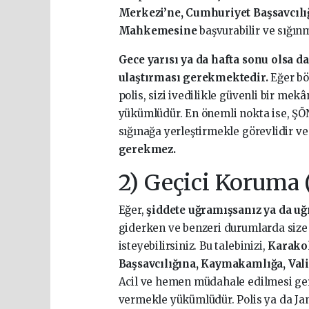
Merkezi’ne, Cumhuriyet Başsavcılığ
Mahkemesine
başvurabilir ve sığınm
Gece yarısı ya da hafta sonu olsa d
ulaştırması gerekmektedir.
Eğer bö
polis, sizi ivedilikle güvenli bir mek
yükümlüdür. En önemli nokta ise, ŞÖ
sığınağa yerleştirmekle görevlidir v
gerekmez.
2) Geçici Koruma 
Eğer,
şiddete uğramışsanız ya da u
giderken ve benzeri durumlarda size 
isteyebilirsiniz. Bu talebinizi,
Karakol
Başsavcılığına, Kaymakamlığa, Val
Acil ve hemen müdahale edilmesi ge
vermekle yükümlüdür. Polis ya da Jan