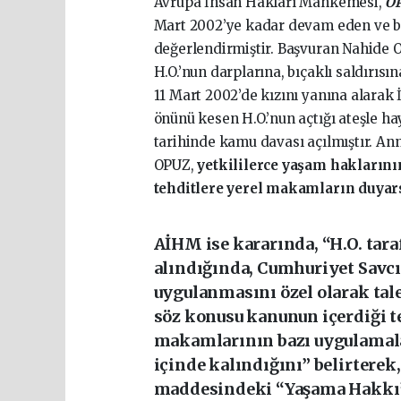
Avrupa İnsan Hakları Mahkemesi,
OP
Mart 2002’ye kadar devam eden ve ba
değerlendirmiştir. Başvuran Nahide OPU
H.O.’nun darplarına, bıçaklı saldırısı
11 Mart 2002’de kızını yanına alarak
önünü kesen H.O.’nun açtığı ateşle ha
tarihinde kamu davası açılmıştır. A
OPUZ,
yetkililerce yaşam haklarını
tehditlere yerel makamların duyarsı
AİHM ise kararında,
“H.O. tar
alındığında, Cumhuriyet Savcı
uygulanmasını özel olarak tal
söz konusu kanunun içerdiği t
makamlarının bazı uygulamalar
içinde kalındığını” belirterek
maddesindeki “Yaşama Hakkı” 