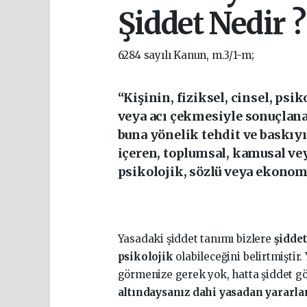
Şiddet Nedir ?
6284 sayılı Kanun, m.3/1-m;
“Kişinin,
fiziksel, cinsel, ps
veya acı çekmesiyle
sonuçlan
buna yönelik tehdit ve baskıy
içeren, toplumsal, kamusal vey
psikolojik, sözlü veya ekonom
Yasadaki şiddet tanımı bizlere
şiddet
psikolojik
olabileceğini belirtmiştir.
görmenize gerek yok, hatta şiddet g
altındaysanız dahi yasadan yararlan