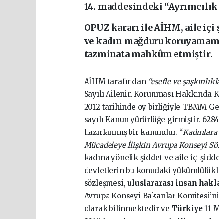
14. maddesindeki “Ayrımcılık Y
OPUZ kararı ile AİHM, aile içi
ve kadın mağduru koruyamamakt
tazminata mahkûm etmiştir.
AİHM tarafından
“esefle ve şaşkınlıkl
Sayılı Ailenin Korunması Hakkında Ka
2012 tarihinde oy birliğiyle TBMM Ge
sayılı Kanun yürürlüğe girmiştir. 6284
hazırlanmış bir kanundur. “
Kadınlara 
Mücadeleye İlişkin Avrupa Konseyi Sö
kadına yönelik şiddet ve aile içi şi
devletlerin bu konudaki yükümlülükler
sözleşmesi,
uluslararası insan hakl
Avrupa Konseyi Bakanlar Komitesi’nin 
olarak bilinmektedir ve
Türkiye
11 M