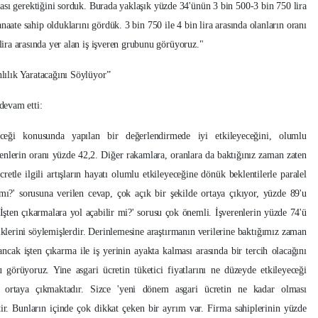
ması gerektiğini sorduk. Burada yaklaşık yüzde 34'ünün 3 bin 500-3 bin 750 lira
anaate sahip olduklarını gördük. 3 bin 750 ile 4 bin lira arasında olanların oranı
 lira arasında yer alan iş işveren grubunu görüyoruz."
ılık Yaratacağını Söylüyor”
 devam etti:
yeceği konusunda yapılan bir değerlendirmede iyi etkileyeceğini, olumlu
eyenlerin oranı yüzde 42,2. Diğer rakamlara, oranlara da baktığınız zaman zaten
retle ilgili artışların hayatı olumlu etkileyeceğine dönük beklentilerle paralel
 mı?' sorusuna verilen cevap, çok açık bir şekilde ortaya çıkıyor, yüzde 89'u
İşten çıkarmalara yol açabilir mi?' sorusu çok önemli. İşverenlerin yüzde 74'ü
tiklerini söylemişlerdir. Derinlemesine araştırmanın verilerine baktığımız zaman
 ancak işten çıkarma ile iş yerinin ayakta kalması arasında bir tercih olacağını
görüyoruz. Yine asgari ücretin tüketici fiyatlarını ne düzeyde etkileyeceği
 ortaya çıkmaktadır. Sizce 'yeni dönem asgari ücretin ne kadar olması
tir. Bunların içinde çok dikkat çeken bir ayrım var. Firma sahiplerinin yüzde