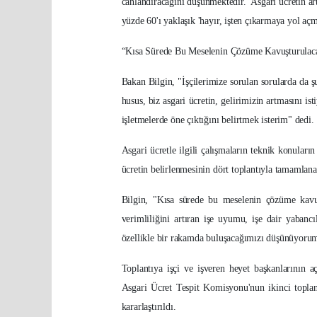
canlandıracağını düşünmektedir. 'Asgari ücretin art
yüzde 60'ı yaklaşık 'hayır, işten çıkarmaya yol açm
“Kısa Sürede Bu Meselenin Çözüme Kavuşturula
Bakan Bilgin, "İşçilerimize sorulan sorularda da 
husus, biz asgari ücretin, gelirimizin artmasını 
işletmelerde öne çıktığını belirtmek isterim" dedi.
Asgari ücretle ilgili çalışmaların teknik konular
ücretin belirlenmesinin dört toplantıyla tamamlana
Bilgin, "Kısa sürede bu meselenin çözüme kavuş
verimliliğini artıran işe uyumu, işe dair yabancı
özellikle bir rakamda buluşacağımızı düşünüyorum"
Toplantıya işçi ve işveren heyet başkanlarının a
Asgari Ücret Tespit Komisyonu'nun ikinci toplant
kararlaştırıldı.