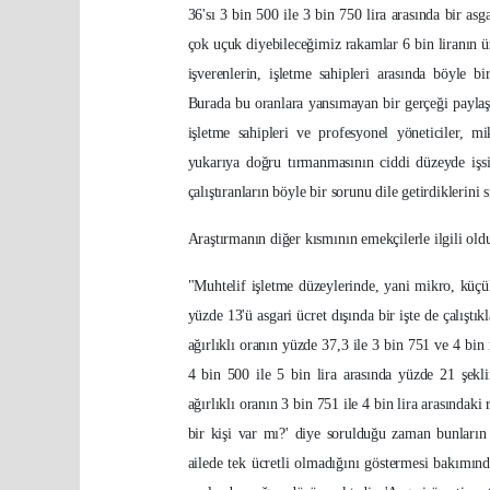
36'sı 3 bin 500 ile 3 bin 750 lira arasında bir asg
çok uçuk diyebileceğimiz rakamlar 6 bin liranın ü
işverenlerin, işletme sahipleri arasında böyle bi
Burada bu oranlara yansımayan bir gerçeği paylaşm
işletme sahipleri ve profesyonel yöneticiler, mi
yukarıya doğru tırmanmasının ciddi düzeyde işsizl
çalıştıranların böyle bir sorunu dile getirdiklerini 
Araştırmanın diğer kısmının emekçilerle ilgili oldu
"Muhtelif işletme düzeylerinde, yani mikro, küçük
yüzde 13'ü asgari ücret dışında bir işte de çalıştı
ağırlıklı oranın yüzde 37,3 ile 3 bin 751 ve 4 bin 
4 bin 500 ile 5 bin lira arasında yüzde 21 şekli
ağırlıklı oranın 3 bin 751 ile 4 bin lira arasındak
bir kişi var mı?' diye sorulduğu zaman bunların 
ailede tek ücretli olmadığını göstermesi bakımınd