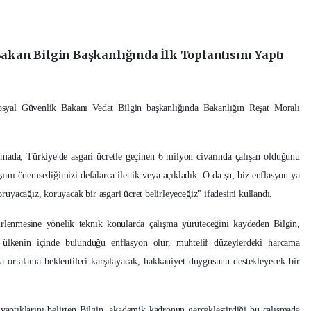
akan Bilgin Başkanlığında İlk Toplantısını Yaptı
syal Güvenlik Bakanı Vedat Bilgin başkanlığında Bakanlığın Reşat Moralı
uşmada, Türkiye'de asgari ücretle geçinen 6 milyon civarında çalışan olduğunu
aşımı önemsediğimizi defalarca ilettik veya açıkladık. O da şu; biz enflasyon ya
yacağız, koruyacak bir asgari ücret belirleyeceğiz" ifadesini kullandı.
elirlenmesine yönelik teknik konularda çalışma yürüteceğini kaydeden Bilgin,
 ülkenin içinde bulunduğu enflasyon olur, muhtelif düzeylerdeki harcama
da ortalama beklentileri karşılayacak, hakkaniyet duygusunu destekleyecek bir
yaptıklarını belirten Bilgin, akademik kadronun gerçekleştirdiği bu çalışmada