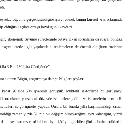
edi.
eyrekte büyüme gerçekleştirdiğine işaret ederek bunun küresel kriz ortamında
hip olduğunu açıkça ortaya koyduğunu kaydetti.
gin, ekonomik büyüme süreçlerinde ortaya çıkan sorunların da sosyal politika
a asgari ücretle ilgili yapılacak düzenlemelerin de önemli olduğunu sözlerine
0 ila 3 Bin 750 Lira Görüşünde”
ı aktaran Bilgin, araştırmaya dair şu bilgileri paylaştı:
 kadar 26 ilde 604 işverenle görüştük. Muhtelif sektörlerde bu görüşmeyi
klı oranlarını yansıtacak düzeyde işletmelere gidildi ve işletmelerin hem belli
eticileri ile görüşmeler yapıldı. Onlara 'bir önceki yılla karşılaştırıldığı zaman
enildiği zaman yüzde 51'inin bir değişim olmayacağını, aynı kalacağını, yüzde
de biraz karamsar oldukları, işin kötüye gidebileceğini tahmin ettiklerini