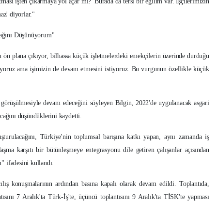
ması işten çıkarmaya yol açar mı?' Burada da tersi bir eğilim var. İşçilerimizin
az' diyorlar."
cağını Düşünüyorum"
şu ön plana çıkıyor, bilhassa küçük işletmelerdeki emekçilerin üzerinde durduğu
istiyoruz ama işimizin de devam etmesini istiyoruz. Bu vurgunun özellikle küçük
ın görüşülmesiyle devam edeceğini söyleyen Bilgin, 2022'de uygulanacak asgari
cağını düşündüklerini kaydetti.
turulacağını, Türkiye'nin toplumsal barışına katkı yapan, aynı zamanda iş
laşma karşıtı bir bütünleşmeye entegrasyonu dile getiren çalışanlar açısından
 ifadesini kullandı.
çılış konuşmalarının ardından basına kapalı olarak devam edildi. Toplantıda,
ısını 7 Aralık'ta Türk-İş'te, üçüncü toplantısını 9 Aralık'ta TİSK'te yapması