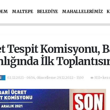
DEM
MALTEPE
BELEDİYE
MAHALLELERİMİZ
K
İ PARTİLER
SPOR
POLİS & ADLİYE
et Tespit Komisyonu, B
lığında İlk Toplantısın
02.12.2021 - 06:54, Güncelleme: 29.12.2022 - 15:30
3111+ kez 
İ