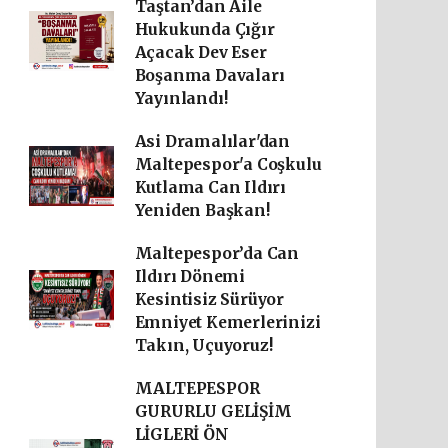
Taştan’dan Aile
Hukukunda Çığır
Açacak Dev Eser
Boşanma Davaları
Yayınlandı!
Asi Dramalılar'dan
Maltepespor'a Coşkulu
Kutlama Can Ildırı
Yeniden Başkan!
Maltepespor’da Can
Ildırı Dönemi
Kesintisiz Sürüyor
Emniyet Kemerlerinizi
Takın, Uçuyoruz!
MALTEPESPOR
GURURLU GELİŞİM
LİGLERİ ÖN