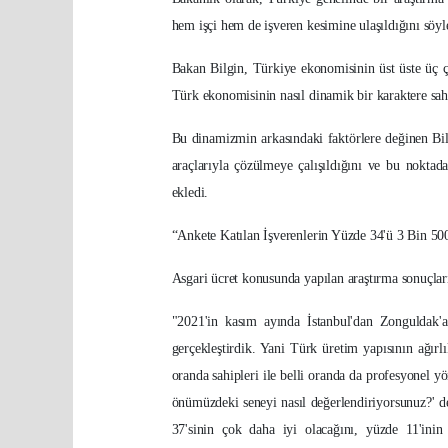
hem işçi hem de işveren kesimine ulaşıldığını söyl
Bakan Bilgin, Türkiye ekonomisinin üst üste üç ç
Türk ekonomisinin nasıl dinamik bir karaktere sa
Bu dinamizmin arkasındaki faktörlere değinen Bil
araçlarıyla çözülmeye çalışıldığını ve bu noktad
ekledi.
“Ankete Katılan İşverenlerin Yüzde 34'ü 3 Bin 50
Asgari ücret konusunda yapılan araştırma sonuçların
"2021'in kasım ayında İstanbul'dan Zonguldak'a
gerçekleştirdik. Yani Türk üretim yapısının ağırlı
oranda sahipleri ile belli oranda da profesyonel yön
önümüzdeki seneyi nasıl değerlendiriyorsunuz?' d
37'sinin çok daha iyi olacağını, yüzde 11'inin 