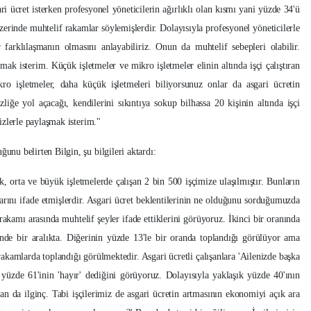
ari ücret isterken profesyonel yöneticilerin ağırlıklı olan kısmı yani yüzde 34'ü
zerinde muhtelif rakamlar söylemişlerdir. Dolayısıyla profesyonel yöneticilerle
r farklılaşmanın olmasını anlayabiliriz. Onun da muhtelif sebepleri olabilir.
ak isterim. Küçük işletmeler ve mikro işletmeler elinin altında işçi çalıştıran
kro işletmeler, daha küçük işletmeleri biliyorsunuz onlar da asgari ücretin
iğe yol açacağı, kendilerini sıkıntıya sokup bilhassa 20 kişinin altında işçi
sizlerle paylaşmak isterim."
ğunu belirten Bilgin, şu bilgileri aktardı:
, orta ve büyük işletmelerde çalışan 2 bin 500 işçimize ulaşılmıştır. Bunların
klarını ifade etmişlerdir. Asgari ücret beklentilerinin ne olduğunu sorduğumuzda
rakamı arasında muhtelif şeyler ifade ettiklerini görüyoruz. İkinci bir oranında
nde bir aralıkta. Diğerinin yüzde 13'le bir oranda toplandığı görülüyor ama
i rakamlarda toplandığı görülmektedir. Asgari ücretli çalışanlara 'Ailenizde başka
yüzde 61'inin 'hayır' dediğini görüyoruz. Dolayısıyla yaklaşık yüzde 40'ının
an da ilginç. Tabi işçilerimiz de asgari ücretin artmasının ekonomiyi açık ara