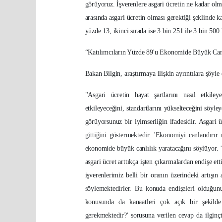
görüyoruz. İşverenlere asgari ücretin ne kadar ol
arasında asgari ücretin olması gerektiği şeklinde k
yüzde 13, ikinci sırada ise 3 bin 251 ile 3 bin 500
“Katılımcıların Yüzde 89'u Ekonomide Büyük Canl
Bakan Bilgin, araştırmaya ilişkin ayrıntılara şöyle
"Asgari ücretin hayat şartlarını nasıl etkile
etkileyeceğini, standartlarını yükselteceğini söyl
görüyorsunuz bir iyimserliğin ifadesidir. Asgari üc
gittiğini göstermektedir. 'Ekonomiyi canlandırır
ekonomide büyük canlılık yaratacağını söylüyor. '
asgari ücret arttıkça işten çıkarmalardan endişe et
işverenlerimiz belli bir oranın üzerindeki artışın
söylemektedirler. Bu konuda endişeleri olduğunu 
konusunda da kanaatleri çok açık bir şekilde
gerekmektedir?' sorusuna verilen cevap da ilginç