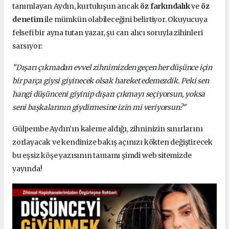
tanımlayan Aydın, kurtuluşun ancak
öz farkındalık
ve
öz
denetim
ile mümkün olabileceğini belirtiyor. Okuyucuya
felsefi bir ayna tutan yazar, şu can alıcı soruyla zihinleri
sarsıyor:
"Dışarı çıkmadan evvel zihnimizden geçen her düşünce için
bir parça giysi giyinecek olsak hareket edemezdik. Peki sen
hangi düşünceni giyinip dışarı çıkmayı seçiyorsun, yoksa
seni başkalarının giydirmesine izin mi veriyorsun?"
Gülpembe Aydın’ın kaleme aldığı, zihninizin sınırlarını
zorlayacak ve kendinize bakış açınızı kökten değiştirecek
bu eşsiz köşe yazısının tamamı şimdi web sitemizde
yayında!