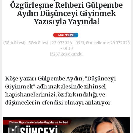
Özgürleşme Rehberi Gülpembe
Aydın Düşünceyi Giyinmek
Yazısıyla Yayında!
MALTEPE
(Web Sitesi) - Web Sitesi | 22.07.2026 - 03:51, Güncelleme: 25.07.2026
- 01:39
15237 kez okundu.
Köşe yazarı Gülpembe Aydın, "Düşünceyi
Giyinmek" adlı makalesinde zihinsel
hapishanelerimizi, öz farkındalığı ve
düşüncelerin efendisi olmayı anlatıyor.