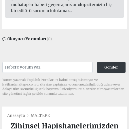
muhataplar haberi geçen ajanslar olup sitemizin hiç
bir editörü sorumlu tutulamaz...
Okuyucu Yorumları
(0)
Gönder
Yorum yazarak Topluluk Kuralları’nı kabul etmiş bulunuyor ve
katilimcimaltepe.com.tr sitesine yaptığınız yorumunuzla ilgili doğrudan veya
dolaylı tüm sorumluluğu tek başınıza üstleniyorsunuz. Yazılan tüm yorumlardan
site yönetimi hiçbir şekilde sorumlu tutulamaz.
Anasayfa
MALTEPE
Zihinsel Hapishanelerimizden