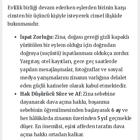
Evlilik birliği devam ederken eşlerden birinin karşı
cinsten bir üçüncü kişiyle isteyerek cinsel ilişkide
bulunmasıdır.
İspat Zorluğu:
Zina, doğası gereği gizli kapaklı
yürütülen bir eylem olduğu için doğrudan
doğruya (suçüstü) ispatlanması oldukça zordur.
Yargıtay, otel kayıtları, gece geç saatlerde
yapılan mesajlaşmalar, fotoğraflar ve sosyal
medya yazışmalarını zinanın varlığına delalet
eden güçlü karineler olarak kabul etmektedir.
Hak Düşürücü Süre ve Af:
Zina sebebine
dayanarak dava açma hakkı, boşanma
sebebinin öğrenilmesinden başlayarak
6 ay
ve
her hâlükârda zinanın üzerinden
5 yıl
geçmekle
düşer. En önemlisi, eşini affeden tarafın dava
açma hakkı ortadan kalkar.