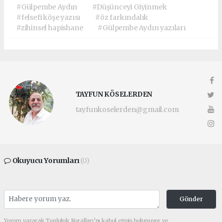
#Gülpembe Aydın
#Düşünceyi Giyinmek
#felsefi köşe yazısı
#öz farkındalık
#zihinsel hapishane
#Gülpembe Aydın yazıları
TAYFUN KÖSELERDEN
tayfunkoselerden@gmail.com
Okuyucu Yorumları
(0)
Gönder
Yorum yazarak Topluluk Kuralları’nı kabul etmiş bulunuyor ve