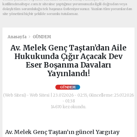
katilimcimaltepe.com.tr sitesine yaptığınız yorumunuzla ilgili doğrudan veya
dolaylı tüm sorumluluğu tek başınıza üstleniyorsunuz. Yazılan tüm yorumlardan
site yönetimi hiçbir şekilde sorumlu tutulamaz.
Anasayfa
GÜNDEM
Av. Melek Genç Taştan’dan Aile
Hukukunda Çığır Açacak Dev
Eser Boşanma Davaları
Yayınlandı!
GÜNDEM
(Web Sitesi) - Web Sitesi | 23.07.2026 - 02:55, Güncelleme: 25.07.2026
- 01:38
14670 kez okundu.
Av. Melek Genç Taştan’ın güncel Yargıtay