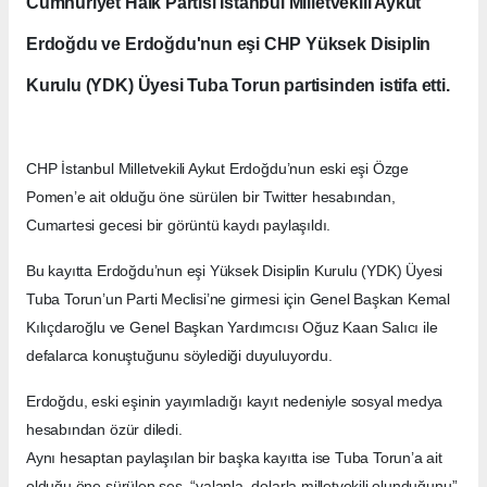
Cumhuriyet Halk Partisi İstanbul Milletvekili Aykut
Erdoğdu ve Erdoğdu'nun eşi CHP Yüksek Disiplin
Kurulu (YDK) Üyesi Tuba Torun partisinden istifa etti.
CHP İstanbul Milletvekili Aykut Erdoğdu’nun eski eşi Özge
Pomen’e ait olduğu öne sürülen bir Twitter hesabından,
Cumartesi gecesi bir görüntü kaydı paylaşıldı.
Bu kayıtta Erdoğdu’nun eşi Yüksek Disiplin Kurulu (YDK) Üyesi
Tuba Torun’un Parti Meclisi’ne girmesi için Genel Başkan Kemal
Kılıçdaroğlu ve Genel Başkan Yardımcısı Oğuz Kaan Salıcı ile
defalarca konuştuğunu söylediği duyuluyordu.
Erdoğdu, eski eşinin yayımladığı kayıt nedeniyle sosyal medya
hesabından özür diledi.
Aynı hesaptan paylaşılan bir başka kayıtta ise Tuba Torun’a ait
olduğu öne sürülen ses, “yalanla, dolarla milletvekili olunduğunu”