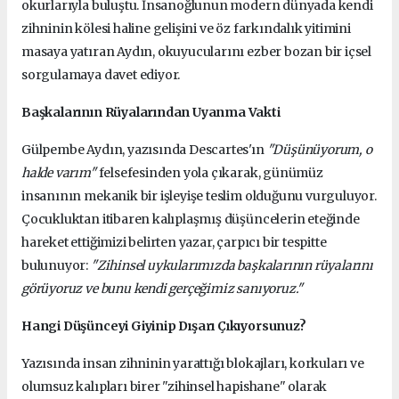
okurlarıyla buluştu. İnsanoğlunun modern dünyada kendi
zihninin kölesi haline gelişini ve öz farkındalık yitimini
masaya yatıran Aydın, okuyucularını ezber bozan bir içsel
sorgulamaya davet ediyor.
Başkalarının Rüyalarından Uyanma Vakti
Gülpembe Aydın, yazısında Descartes'ın
"Düşünüyorum, o
halde varım"
felsefesinden yola çıkarak, günümüz
insanının mekanik bir işleyişe teslim olduğunu vurguluyor.
Çocukluktan itibaren kalıplaşmış düşüncelerin eteğinde
hareket ettiğimizi belirten yazar, çarpıcı bir tespitte
bulunuyor:
"Zihinsel uykularımızda başkalarının rüyalarını
görüyoruz ve bunu kendi gerçeğimiz sanıyoruz."
Hangi Düşünceyi Giyinip Dışarı Çıkıyorsunuz?
Yazısında insan zihninin yarattığı blokajları, korkuları ve
olumsuz kalıpları birer "zihinsel hapishane" olarak