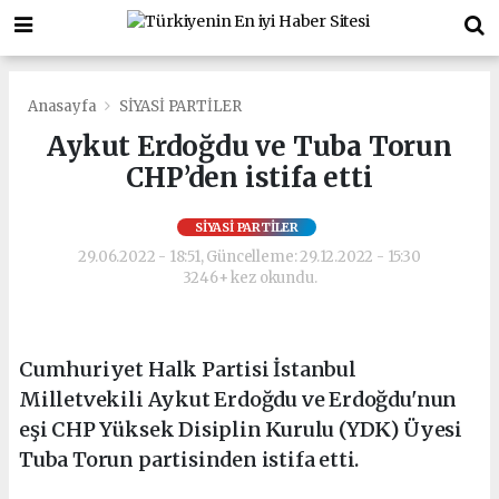
Anasayfa
SİYASİ PARTİLER
Aykut Erdoğdu ve Tuba Torun
CHP’den istifa etti
SİYASİ PARTİLER
29.06.2022 - 18:51, Güncelleme: 29.12.2022 - 15:30
3246+ kez okundu.
Cumhuriyet Halk Partisi İstanbul
Milletvekili Aykut Erdoğdu ve Erdoğdu'nun
eşi CHP Yüksek Disiplin Kurulu (YDK) Üyesi
Tuba Torun partisinden istifa etti.