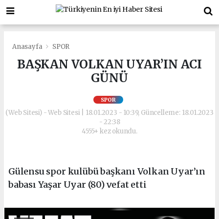
Anasayfa
SPOR
BAŞKAN VOLKAN UYAR’IN ACI
GÜNÜ
SPOR
(Web Sitesi) - Web Sitesi | 18.01.2023 - 10:39, Güncelleme: 18.01.2023
- 22:38
4555+ kez okundu.
Gülensu spor kulübü başkanı Volkan Uyar’ın
babası Yaşar Uyar (80) vefat etti