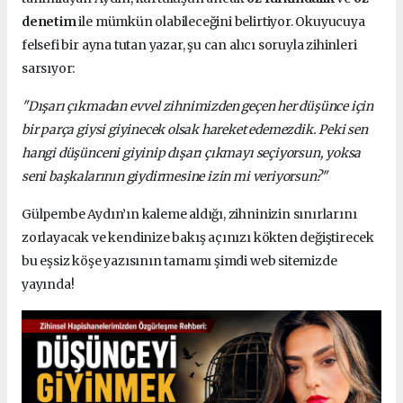
denetim
ile mümkün olabileceğini belirtiyor. Okuyucuya
felsefi bir ayna tutan yazar, şu can alıcı soruyla zihinleri
sarsıyor:
"Dışarı çıkmadan evvel zihnimizden geçen her düşünce için
bir parça giysi giyinecek olsak hareket edemezdik. Peki sen
hangi düşünceni giyinip dışarı çıkmayı seçiyorsun, yoksa
seni başkalarının giydirmesine izin mi veriyorsun?"
Gülpembe Aydın’ın kaleme aldığı, zihninizin sınırlarını
zorlayacak ve kendinize bakış açınızı kökten değiştirecek
bu eşsiz köşe yazısının tamamı şimdi web sitemizde
yayında!