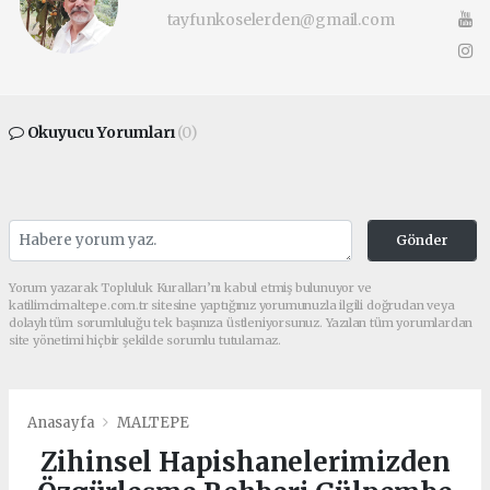
tayfunkoselerden@gmail.com
Okuyucu Yorumları
(0)
Gönder
Yorum yazarak Topluluk Kuralları’nı kabul etmiş bulunuyor ve
katilimcimaltepe.com.tr sitesine yaptığınız yorumunuzla ilgili doğrudan veya
dolaylı tüm sorumluluğu tek başınıza üstleniyorsunuz. Yazılan tüm yorumlardan
site yönetimi hiçbir şekilde sorumlu tutulamaz.
Anasayfa
MALTEPE
Zihinsel Hapishanelerimizden