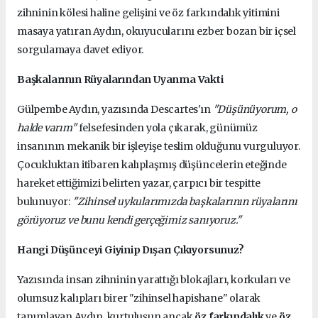
zihninin kölesi haline gelişini ve öz farkındalık yitimini
masaya yatıran Aydın, okuyucularını ezber bozan bir içsel
sorgulamaya davet ediyor.
Başkalarının Rüyalarından Uyanma Vakti
Gülpembe Aydın, yazısında Descartes'ın
"Düşünüyorum, o
halde varım"
felsefesinden yola çıkarak, günümüz
insanının mekanik bir işleyişe teslim olduğunu vurguluyor.
Çocukluktan itibaren kalıplaşmış düşüncelerin eteğinde
hareket ettiğimizi belirten yazar, çarpıcı bir tespitte
bulunuyor:
"Zihinsel uykularımızda başkalarının rüyalarını
görüyoruz ve bunu kendi gerçeğimiz sanıyoruz."
Hangi Düşünceyi Giyinip Dışarı Çıkıyorsunuz?
Yazısında insan zihninin yarattığı blokajları, korkuları ve
olumsuz kalıpları birer "zihinsel hapishane" olarak
tanımlayan Aydın, kurtuluşun ancak
öz farkındalık
ve
öz