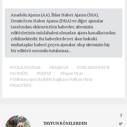
Anadolu Ajansı (AA), İhlas Haber Ajansı (İHA),
Demirören Haber Ajansı (DHA) ve diğer ajanslar
tarafından eklenen tüm haberler, sitemizin
editörlerinin müdahalesi olmadan ajans kanallarından
çekilmektedir. Bu haberlerde yer alan hukuki
muhataplar haberi geçen ajanslar olup sitemizin hiç
bir editörü sorumlu tutulamaz...
#VOLKAN UYAR
#BAŞKAN
#GÜLENSUSPOR
#ACIGÜN
#VEFAT
#Yaşar Uyar
#Gülensu spor kulübü başkanı Volkan Uyar
#MALTEPE
TAYFUN KÖSELERDEN