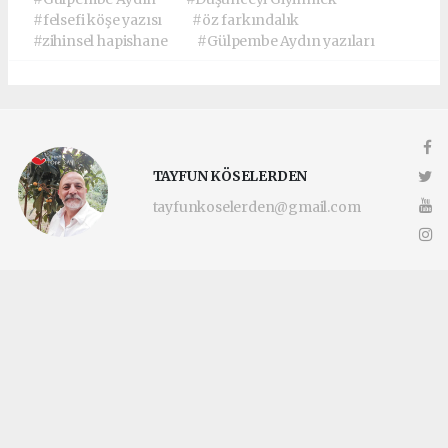
#felsefi köşe yazısı
#öz farkındalık
#zihinsel hapishane
#Gülpembe Aydın yazıları
TAYFUN KÖSELERDEN
tayfunkoselerden@gmail.com
Okuyucu Yorumları
(0)
Gönder
Yorum yazarak Topluluk Kuralları’nı kabul etmiş bulunuyor ve
katilimcimaltepe.com.tr sitesine yaptığınız yorumunuzla ilgili doğrudan veya