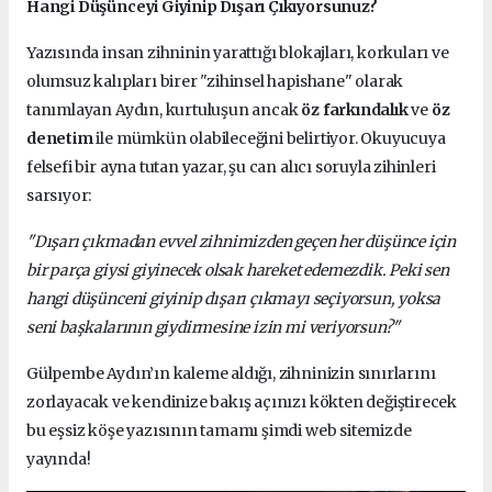
Hangi Düşünceyi Giyinip Dışarı Çıkıyorsunuz?
Yazısında insan zihninin yarattığı blokajları, korkuları ve
olumsuz kalıpları birer "zihinsel hapishane" olarak
tanımlayan Aydın, kurtuluşun ancak
öz farkındalık
ve
öz
denetim
ile mümkün olabileceğini belirtiyor. Okuyucuya
felsefi bir ayna tutan yazar, şu can alıcı soruyla zihinleri
sarsıyor:
"Dışarı çıkmadan evvel zihnimizden geçen her düşünce için
bir parça giysi giyinecek olsak hareket edemezdik. Peki sen
hangi düşünceni giyinip dışarı çıkmayı seçiyorsun, yoksa
seni başkalarının giydirmesine izin mi veriyorsun?"
Gülpembe Aydın’ın kaleme aldığı, zihninizin sınırlarını
zorlayacak ve kendinize bakış açınızı kökten değiştirecek
bu eşsiz köşe yazısının tamamı şimdi web sitemizde
yayında!