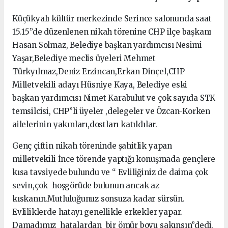
Küçükyalı kültür merkezinde Serince salonunda saat
15.15”de düzenlenen nikah törenine CHP ilçe başkanı
Hasan Solmaz, Belediye başkan yardımcısı Nesimi
Yaşar,Belediye meclis üyeleri Mehmet
Türkyılmaz,Deniz Erzincan,Erkan Dinçel,CHP
Milletvekili adayı Hüsniye Kaya, Belediye eski
başkan yardımcısı Nimet Karabulut ve çok sayıda STK
temsilcisi, CHP”li üyeler ,delegeler ve Özcan-Korken
ailelerinin yakınları,dostları katıldılar.
Genç çiftin nikah töreninde şahitlik yapan
milletvekili İnce törende yaptığı konuşmada gençlere
kısa tavsiyede bulundu ve “ Evliliğiniz de daima çok
sevin,çok hoşgörüde bulunun ancak az
kıskanın.Mutluluğunuz sonsuza kadar sürsün.
Evliliklerde hatayı genellikle erkekler yapar.
Damadımız hatalardan bir ömür boyu sakınsın”dedi.