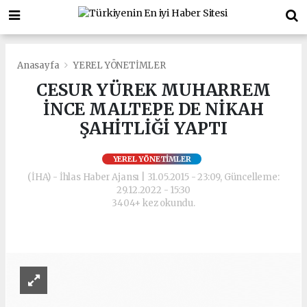
Anasayfa
YEREL YÖNETİMLER
CESUR YÜREK MUHARREM
İNCE MALTEPE DE NİKAH
ŞAHİTLİĞİ YAPTI
YEREL YÖNETİMLER
(İHA) - İhlas Haber Ajansı | 31.05.2015 - 23:09, Güncelleme:
29.12.2022 - 15:30
3404+ kez okundu.