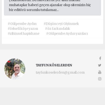
çekilmektedir. Bu haberlerde yer alan hukuki
muhataplar haberi geçen ajanslar olup sitemizin hiç
bir editörü sorumlu tutulamaz...
#Gülpembe Aydın
#Düşünceyi Giyinmek
#felsefi köşe yazısı
#öz farkındalık
#zihinsel hapishane
#Gülpembe Aydın yazıları
TAYFUN KÖSELERDEN
tayfunkoselerden@gmail.com
Okuyucu Yorumları
(0)