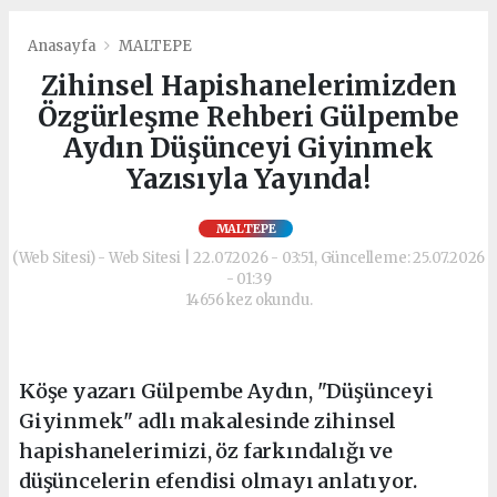
Anasayfa
MALTEPE
Zihinsel Hapishanelerimizden
Özgürleşme Rehberi Gülpembe
Aydın Düşünceyi Giyinmek
Yazısıyla Yayında!
MALTEPE
(Web Sitesi) - Web Sitesi | 22.07.2026 - 03:51, Güncelleme: 25.07.2026
- 01:39
14656 kez okundu.
Köşe yazarı Gülpembe Aydın, "Düşünceyi
Giyinmek" adlı makalesinde zihinsel
hapishanelerimizi, öz farkındalığı ve
düşüncelerin efendisi olmayı anlatıyor.