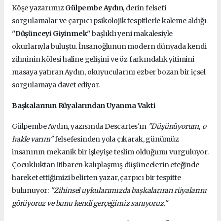
Köşe yazarımız
Gülpembe Aydın
, derin felsefi
sorgulamalar ve çarpıcı psikolojik tespitlerle kaleme aldığı
"Düşünceyi Giyinmek"
başlıklı yeni makalesiyle
okurlarıyla buluştu. İnsanoğlunun modern dünyada kendi
zihninin kölesi haline gelişini ve öz farkındalık yitimini
masaya yatıran Aydın, okuyucularını ezber bozan bir içsel
sorgulamaya davet ediyor.
Başkalarının Rüyalarından Uyanma Vakti
Gülpembe Aydın, yazısında Descartes'ın
"Düşünüyorum, o
halde varım"
felsefesinden yola çıkarak, günümüz
insanının mekanik bir işleyişe teslim olduğunu vurguluyor.
Çocukluktan itibaren kalıplaşmış düşüncelerin eteğinde
hareket ettiğimizi belirten yazar, çarpıcı bir tespitte
bulunuyor:
"Zihinsel uykularımızda başkalarının rüyalarını
görüyoruz ve bunu kendi gerçeğimiz sanıyoruz."