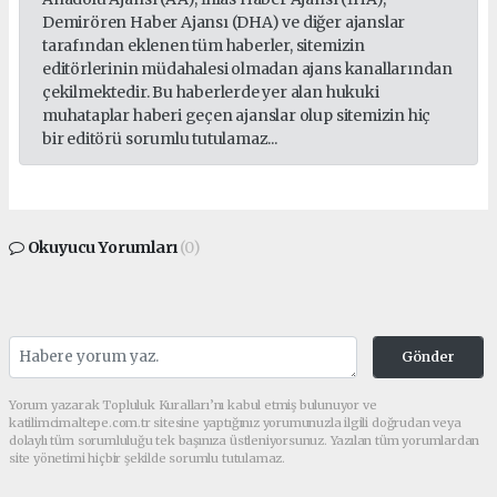
Demirören Haber Ajansı (DHA) ve diğer ajanslar
tarafından eklenen tüm haberler, sitemizin
editörlerinin müdahalesi olmadan ajans kanallarından
çekilmektedir. Bu haberlerde yer alan hukuki
muhataplar haberi geçen ajanslar olup sitemizin hiç
bir editörü sorumlu tutulamaz...
Okuyucu Yorumları
(0)
Gönder
Yorum yazarak Topluluk Kuralları’nı kabul etmiş bulunuyor ve
katilimcimaltepe.com.tr sitesine yaptığınız yorumunuzla ilgili doğrudan veya
dolaylı tüm sorumluluğu tek başınıza üstleniyorsunuz. Yazılan tüm yorumlardan
site yönetimi hiçbir şekilde sorumlu tutulamaz.