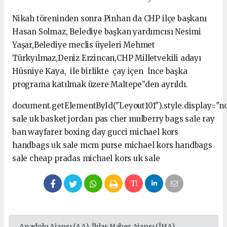
Nikah töreninden sonra Pinhan da CHP ilçe başkanı
Hasan Solmaz, Belediye başkan yardımcısı Nesimi
Yaşar,Belediye meclis üyeleri Mehmet
Türkyılmaz,Deniz Erzincan,CHP Milletvekili adayı
Hüsniye Kaya, ile birlikte çay içen İnce başka
programa katılmak üzere Maltepe”den ayrıldı.
document.getElementById("Leyout101").style.display="n
sale uk basket jordan pas cher mulberry bags sale ray
ban wayfarer boxing day gucci michael kors
handbags uk sale mcm purse michael kors handbags
sale cheap pradas michael kors uk sale
Anadolu Ajansı (AA), İhlas Haber Ajansı (İHA),