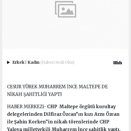
Erkek
|
Kadın
(Haberi Sesli Oku)
CESUR YÜREK MUHARREM İNCE MALTEPE DE
NİKAH ŞAHİTLİĞİ YAPTI
HABER MERKEZi-
CHP Maltepe örgütü kurultay
delegelerinden Dilfiraz Özcan”ın kızı Arzu Özcan
ile Şahin Korken”in nikah törenlerinde CHP
Yalova milletvekili Muharrem İnce şahitlik yaptı.