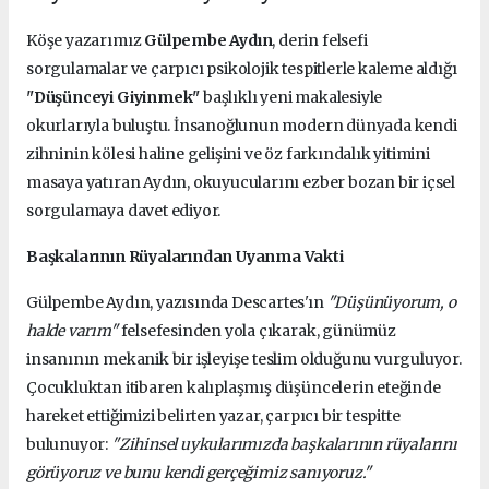
Köşe yazarımız
Gülpembe Aydın
, derin felsefi
sorgulamalar ve çarpıcı psikolojik tespitlerle kaleme aldığı
"Düşünceyi Giyinmek"
başlıklı yeni makalesiyle
okurlarıyla buluştu. İnsanoğlunun modern dünyada kendi
zihninin kölesi haline gelişini ve öz farkındalık yitimini
masaya yatıran Aydın, okuyucularını ezber bozan bir içsel
sorgulamaya davet ediyor.
Başkalarının Rüyalarından Uyanma Vakti
Gülpembe Aydın, yazısında Descartes'ın
"Düşünüyorum, o
halde varım"
felsefesinden yola çıkarak, günümüz
insanının mekanik bir işleyişe teslim olduğunu vurguluyor.
Çocukluktan itibaren kalıplaşmış düşüncelerin eteğinde
hareket ettiğimizi belirten yazar, çarpıcı bir tespitte
bulunuyor:
"Zihinsel uykularımızda başkalarının rüyalarını
görüyoruz ve bunu kendi gerçeğimiz sanıyoruz."