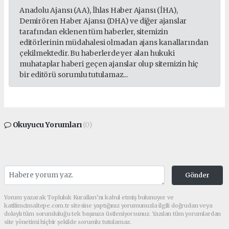
Anadolu Ajansı (AA), İhlas Haber Ajansı (İHA),
Demirören Haber Ajansı (DHA) ve diğer ajanslar
tarafından eklenen tüm haberler, sitemizin
editörlerinin müdahalesi olmadan ajans kanallarından
çekilmektedir. Bu haberlerde yer alan hukuki
muhataplar haberi geçen ajanslar olup sitemizin hiç
bir editörü sorumlu tutulamaz...
Okuyucu Yorumları
(0)
Gönder
Yorum yazarak Topluluk Kuralları’nı kabul etmiş bulunuyor ve
katilimcimaltepe.com.tr sitesine yaptığınız yorumunuzla ilgili doğrudan veya
dolaylı tüm sorumluluğu tek başınıza üstleniyorsunuz. Yazılan tüm yorumlardan
site yönetimi hiçbir şekilde sorumlu tutulamaz.