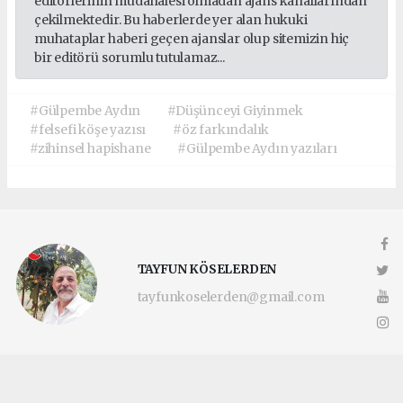
editörlerinin müdahalesi olmadan ajans kanallarından
çekilmektedir. Bu haberlerde yer alan hukuki
muhataplar haberi geçen ajanslar olup sitemizin hiç
bir editörü sorumlu tutulamaz...
#Gülpembe Aydın
#Düşünceyi Giyinmek
#felsefi köşe yazısı
#öz farkındalık
#zihinsel hapishane
#Gülpembe Aydın yazıları
TAYFUN KÖSELERDEN
tayfunkoselerden@gmail.com
Okuyucu Yorumları
(0)