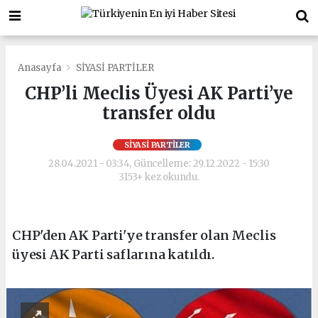
Anasayfa
SİYASİ PARTİLER
CHP’li Meclis Üyesi AK Parti’ye
transfer oldu
SİYASİ PARTİLER
28.04.2021 - 03:34, Güncelleme: 29.12.2022 - 15:30
3153+ kez okundu.
CHP'den AK Parti'ye transfer olan Meclis
üyesi AK Parti saflarına katıldı.