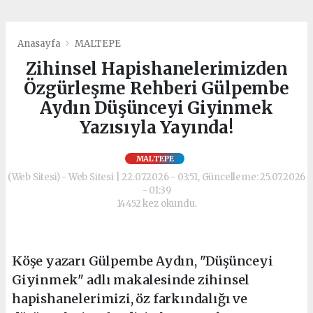
Anasayfa
MALTEPE
Zihinsel Hapishanelerimizden
Özgürleşme Rehberi Gülpembe
Aydın Düşünceyi Giyinmek
Yazısıyla Yayında!
MALTEPE
(Web Sitesi) - Web Sitesi | 22.07.2026 - 03:51, Güncelleme: 25.07.2026
- 01:39
14452 kez okundu.
Köşe yazarı Gülpembe Aydın, "Düşünceyi
Giyinmek" adlı makalesinde zihinsel
hapishanelerimizi, öz farkındalığı ve