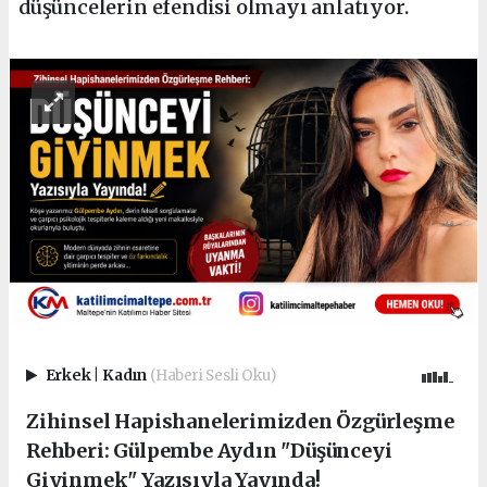
düşüncelerin efendisi olmayı anlatıyor.
Erkek
|
Kadın
(Haberi Sesli Oku)
Zihinsel Hapishanelerimizden Özgürleşme
Rehberi: Gülpembe Aydın "Düşünceyi
Giyinmek" Yazısıyla Yayında!