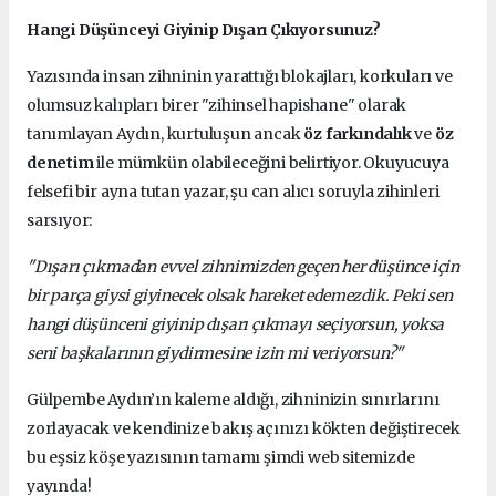
Hangi Düşünceyi Giyinip Dışarı Çıkıyorsunuz?
Yazısında insan zihninin yarattığı blokajları, korkuları ve
olumsuz kalıpları birer "zihinsel hapishane" olarak
tanımlayan Aydın, kurtuluşun ancak
öz farkındalık
ve
öz
denetim
ile mümkün olabileceğini belirtiyor. Okuyucuya
felsefi bir ayna tutan yazar, şu can alıcı soruyla zihinleri
sarsıyor:
"Dışarı çıkmadan evvel zihnimizden geçen her düşünce için
bir parça giysi giyinecek olsak hareket edemezdik. Peki sen
hangi düşünceni giyinip dışarı çıkmayı seçiyorsun, yoksa
seni başkalarının giydirmesine izin mi veriyorsun?"
Gülpembe Aydın’ın kaleme aldığı, zihninizin sınırlarını
zorlayacak ve kendinize bakış açınızı kökten değiştirecek
bu eşsiz köşe yazısının tamamı şimdi web sitemizde
yayında!