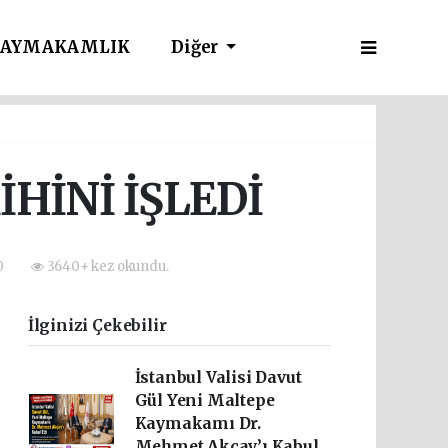
AYMAKAMLIK
Diğer
HİNİ İŞLEDİ
30
3640+ kez okundu.
İlginizi Çekebilir
İstanbul Valisi Davut
Gül Yeni Maltepe
Kaymakamı Dr.
Mehmet Akçay’ı Kabul