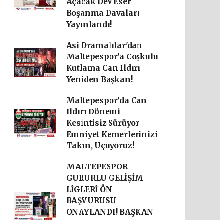
Açacak Dev Eser
Boşanma Davaları
Yayınlandı!
Asi Dramalılar'dan
Maltepespor'a Coşkulu
Kutlama Can Ildırı
Yeniden Başkan!
Maltepespor’da Can
Ildırı Dönemi
Kesintisiz Sürüyor
Emniyet Kemerlerinizi
Takın, Uçuyoruz!
MALTEPESPOR
GURURLU GELİŞİM
LİGLERİ ÖN
BAŞVURUSU
ONAYLANDI! BAŞKAN