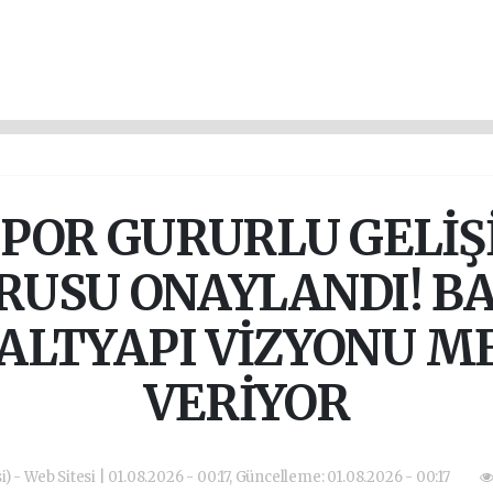
POR GURURLU GELİŞİ
RUSU ONAYLANDI! B
N ALTYAPI VİZYONU M
VERİYOR
) - Web Sitesi | 01.08.2026 - 00:17, Güncelleme: 01.08.2026 - 00:17