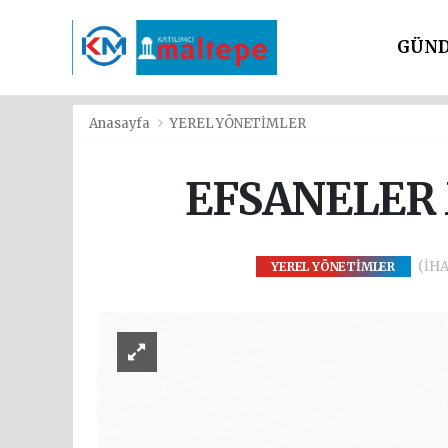
GÜN
SİYAS
Anasayfa
YEREL YÖNETİMLER
EFSANELER 
(İHA)
YEREL YÖNETİMLER