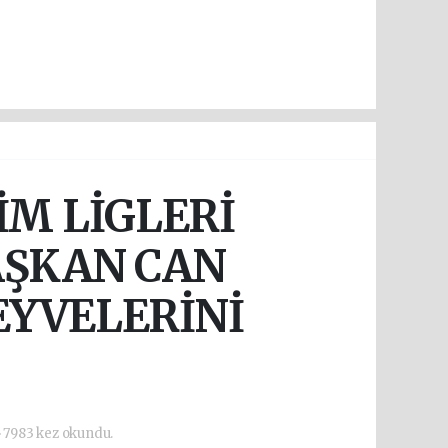
M LİGLERİ
AŞKAN CAN
EYVELERİNİ
7983 kez okundu.