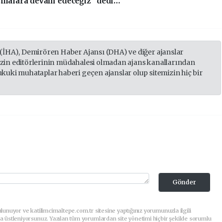
ışmalara devam edeceğiz’’ dedi…
 (İHA), Demirören Haber Ajansı (DHA) ve diğer ajanslar
izin editörlerinin müdahalesi olmadan ajans kanallarından
ukuki muhataplar haberi geçen ajanslar olup sitemizin hiç bir
Gönder
lunuyor ve katilimcimaltepe.com.tr sitesine yaptığınız yorumunuzla ilgili
a üstleniyorsunuz. Yazılan tüm yorumlardan site yönetimi hiçbir şekilde sorumlu