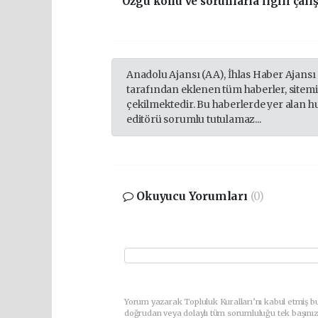
Özgü konu ve sorunlarla ilgili çal
Anadolu Ajansı (AA), İhlas Haber Ajansı
tarafından eklenen tüm haberler, sitem
çekilmektedir. Bu haberlerde yer alan h
editörü sorumlu tutulamaz...
Okuyucu Yorumları
(0)
Yorum yazarak Topluluk Kuralları’nı kabul etmiş bu
doğrudan veya dolaylı tüm sorumluluğu tek başınız