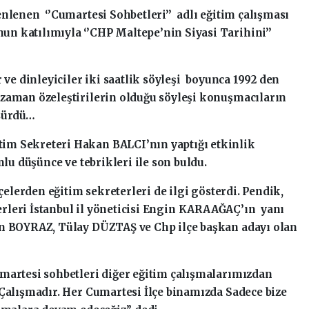
enlenen ‘’Cumartesi Sohbetleri’’ adlı eğitim çalışması
n katılımıyla ‘’CHP Maltepe’nin Siyasi Tarihini’’
 ve dinleyiciler iki saatlik söyleşi boyunca 1992 den
 zaman özeleştirilerin olduğu söyleşi konuşmacıların
 sürdü…
im Sekreteri Hakan BALCI’nın yaptığı etkinlik
mlu düşünce ve tebrikleri ile son buldu.
lçelerden eğitim sekreterleri de ilgi gösterdi. Pendik,
eterleri İstanbul il yöneticisi Engin KARAAĞAÇ’ın yanı
in BOYRAZ, Tülay DÜZTAŞ ve Chp ilçe başkan adayı olan
martesi sohbetleri diğer eğitim çalışmalarımızdan
 Çalışmadır. Her Cumartesi İlçe binamızda Sadece bize