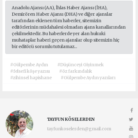
Anadolu Ajansı (AA), İhlas Haber Ajansı (İHA),
Demirören Haber Ajansı (DHA) ve diğer ajanslar
tarafından eklenen tüm haberler, sitemizin
editörlerinin müdahalesi olmadan ajans kanallarından
çekilmektedir. Bu haberlerde yer alan hukuki
muhataplar haberi geçen ajanslar olup sitemizin hiç
bir editörü sorumlu tutulamaz...
#Gülpembe Aydın
#Düşünceyi Giyinmek
#felsefi köşe yazısı
#öz farkındalık
#zihinsel hapishane
#Gülpembe Aydın yazıları
TAYFUN KÖSELERDEN
tayfunkoselerden@gmail.com