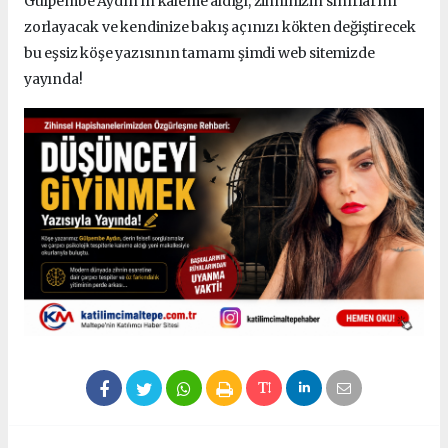
Gülpembe Aydın’ın kaleme aldığı, zihninizin sınırlarını
zorlayacak ve kendinize bakış açınızı kökten değiştirecek
bu eşsiz köşe yazısının tamamı şimdi web sitemizde
yayında!