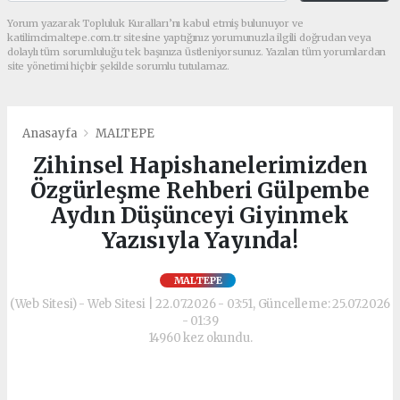
Yorum yazarak Topluluk Kuralları’nı kabul etmiş bulunuyor ve
katilimcimaltepe.com.tr sitesine yaptığınız yorumunuzla ilgili doğrudan veya
dolaylı tüm sorumluluğu tek başınıza üstleniyorsunuz. Yazılan tüm yorumlardan
site yönetimi hiçbir şekilde sorumlu tutulamaz.
Anasayfa
MALTEPE
Zihinsel Hapishanelerimizden
Özgürleşme Rehberi Gülpembe
Aydın Düşünceyi Giyinmek
Yazısıyla Yayında!
MALTEPE
(Web Sitesi) - Web Sitesi | 22.07.2026 - 03:51, Güncelleme: 25.07.2026
- 01:39
14960 kez okundu.