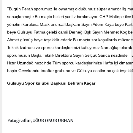
''Bugün Ferah sporumuz ile oynamış olduğumuz süper amatör lig maçı
sonuçlanmıştır.Bu maçta bizleri yanlız bırakmayan CHP Maltepe ilçe 
yönetim kuruluna Mask onursal Başkanı Sayın Adem Kaya beye Kartal
beye Gülsuyu Fatma çelebi camii Derneği Bşk Sayın Mehmet Koç beye
Ahmet gümüş beye teşekkür ederiz.Bu maçta zor koşullarda mücad
Teknik kadrosu ve sporcu kardeşlerimizi kutluyoruz.Namağlup olar
sporumuzun Başta Teknik Direktörü Sayın
Selçuk Sarıca
nezdinde Tü
Hızır Uzundağ nezdinde Tüm sporcu kardeşlerimize Hafta içi olmasın
başta Gecekondu taraftar grubuna ve Gülsuyu dostlarına çok teşekkür
Gülsuyu Spor kulübü Başkanı Behram Kaçar
Fotoğraflar;UĞUR ONUR URHAN