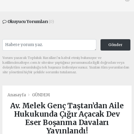
Okuyucu Yorumları
(0)
Gönder
Yorum yazarak Topluluk Kuralları’nı kabul etmiş bulunuyor ve
katilimcimaltepe.com.tr sitesine yaptığınız yorumunuzla ilgili doğrudan veya
dolaylı tüm sorumluluğu tek başınıza üstleniyorsunuz. Yazılan tüm yorumlardan
site yönetimi hiçbir şekilde sorumlu tutulamaz.
Anasayfa
GÜNDEM
Av. Melek Genç Taştan’dan Aile
Hukukunda Çığır Açacak Dev
Eser Boşanma Davaları
Yayınlandı!