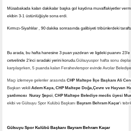
Müsabakada kalan dakikalar başka gol kaydına muvaffakiyetler verm
ekibin 3-1 üstünlüğüyle sona erdi.
Kırmızı-Siyahlılar , 90 dakika sonrasında galibiyeti tribünlerdeki taraft
Bu arada, bu hafta hanesine 3 puan yazdıran ve ligdeki puanını 23’e
cetvelinde 2’inci sıradaki yerini korudu.
Gülsuyuspor hafta sonu depla
karşılaşırken, 5 puanda kalan Ferahevlerspor evinde Avcılar Belediye
M
açı izlemeye gelenler arasında
CHP Maltepe İlçe Başkanı Ali Cen
Başkan
vekili
Adem Kaya,
CHP Maltepe
Doğa,
Çevre ve Hayvan H
yardımcısı
Nuray Şepci
,
CHP Maltepe Belediye meclis üyesi
Mur
ekibi ve Gülsuyu Spor Kulübü Başkanı
Bayram Behram Kaçar
’ı tebri
Gülsuyu Spor Kulübü Başkanı Bayram Behram Kaçar