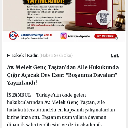
Erkek
|
Kadın
(Haberi Sesli Oku)
Av. Melek Genç Taştan’dan Aile Hukukunda
Çığır Açacak Dev Eser: "Boşanma Davaları"
Yayınlandı!
İSTANBUL
– Türkiye’nin önde gelen
hukukçularından
Av. Melek Genç Taştan
, aile
hukuku literatüründeki en kapsamlı çalışmalardan
birine imza attı. Taştan’ın uzun yıllara dayanan
dinamik saha tecrübesini ve derin akademik