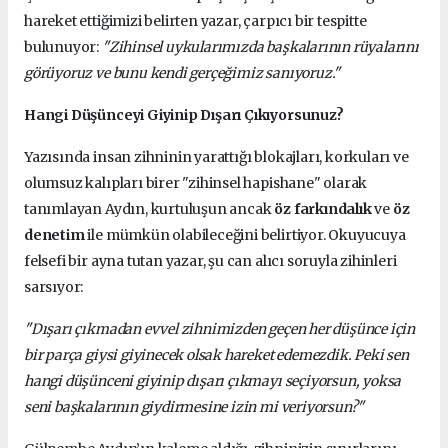
hareket ettiğimizi belirten yazar, çarpıcı bir tespitte
bulunuyor:
"Zihinsel uykularımızda başkalarının rüyalarını
görüyoruz ve bunu kendi gerçeğimiz sanıyoruz."
Hangi Düşünceyi Giyinip Dışarı Çıkıyorsunuz?
Yazısında insan zihninin yarattığı blokajları, korkuları ve
olumsuz kalıpları birer "zihinsel hapishane" olarak
tanımlayan Aydın, kurtuluşun ancak
öz farkındalık
ve
öz
denetim
ile mümkün olabileceğini belirtiyor. Okuyucuya
felsefi bir ayna tutan yazar, şu can alıcı soruyla zihinleri
sarsıyor:
"Dışarı çıkmadan evvel zihnimizden geçen her düşünce için
bir parça giysi giyinecek olsak hareket edemezdik. Peki sen
hangi düşünceni giyinip dışarı çıkmayı seçiyorsun, yoksa
seni başkalarının giydirmesine izin mi veriyorsun?"