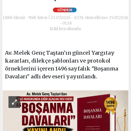
GÜNDEM
(Web Sitesi) - Web Sitesi | 23.07.2026 - 02:55, Güncelleme: 25.07.2026
- 01:38
14161 kez okundu.
Av. Melek Genç Taştan’ın güncel Yargıtay
kararları, dilekçe şablonları ve protokol
örneklerini içeren 1496 sayfalık "Boşanma
Davaları" adlı dev eseri yayınlandı.