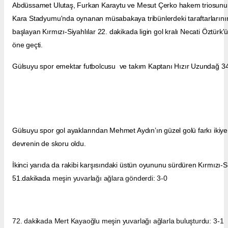
Abdüssamet Ulutaş, Furkan Karaytu ve Mesut Çerko hakem triosunun
Kara Stadyumu'nda oynanan müsabakaya tribünlerdeki taraftarlarının 
başlayan Kırmızı-Siyahlılar 22. dakikada ligin gol kralı Necati Öztürk'ü
öne geçti.
Gülsuyu spor emektar futbolcusu ve takım Kaptanı Hızır Uzundağ 34
Gülsuyu spor gol ayaklarından Mehmet Aydın’ın güzel golü farkı ikiye
devrenin de skoru oldu.
İkinci yarıda da rakibi karşısındaki üstün oyununu sürdüren Kırmızı-Si
51.dakikada
meşin yuvarlağı ağlara gönderdi: 3-0
72. dakikada Mert Kayaoğlu meşin yuvarlağı ağlarla buluşturdu: 3-1