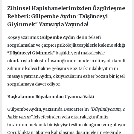
Zihinsel Hapishanelerimizden Özgürleşme
Rehberi: Gülpembe Aydın "Düşünceyi
Giyinmek" Yazısıyla Yayında!
Köşe yazarımız
Gülpembe Aydın
, derin felsefi
sorgulamalar ve çarpıcı psikolojik tespitlerle kaleme aldığı
"Düşünceyi Giyinmek"
başlıklı yeni makalesiyle
okurlarıyla buluştu. İnsanoğlunun modern dünyada kendi
zihninin kölesi haline gelişini ve öz farkındalık yitimini
masaya yatıran Aydın, okuyucularını ezber bozan bir içsel
sorgulamaya davet ediyor.
Başkalarının Rüyalarından Uyanma Vakti
Gülpembe Aydın, yazısında Descartes'ın
"Düşünüyorum, o
halde varım"
felsefesinden yola çıkarak, günümüz
insanının mekanik bir işleyişe teslim olduğunu vurguluyor.
Çocukluktan itibaren kalıplaşmış düşüncelerin eteğinde