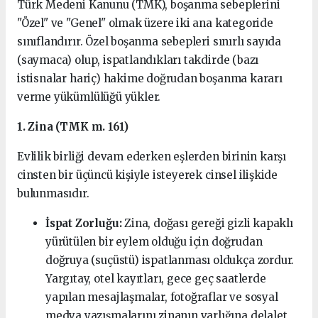
Türk Medeni Kanunu (TMK), boşanma sebeplerini
"Özel" ve "Genel" olmak üzere iki ana kategoride
sınıflandırır. Özel boşanma sebepleri sınırlı sayıda
(saymaca) olup, ispatlandıkları takdirde (bazı
istisnalar hariç) hakime doğrudan boşanma kararı
verme yükümlülüğü yükler.
1. Zina (TMK m. 161)
Evlilik birliği devam ederken eşlerden birinin karşı
cinsten bir üçüncü kişiyle isteyerek cinsel ilişkide
bulunmasıdır.
İspat Zorluğu:
Zina, doğası gereği gizli kapaklı
yürütülen bir eylem olduğu için doğrudan
doğruya (suçüstü) ispatlanması oldukça zordur.
Yargıtay, otel kayıtları, gece geç saatlerde
yapılan mesajlaşmalar, fotoğraflar ve sosyal
medya yazışmalarını zinanın varlığına delalet