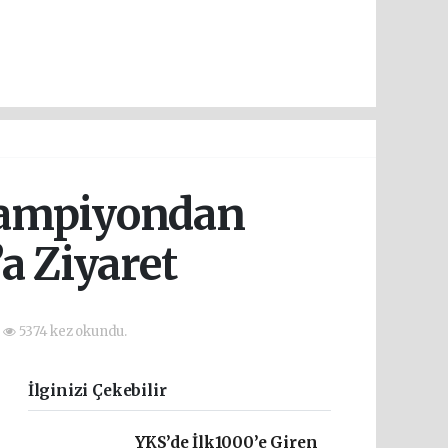
 Şampiyondan
 Ziyaret
5374 kez okundu.
İlginizi Çekebilir
YKS’de İlk1000’e Giren