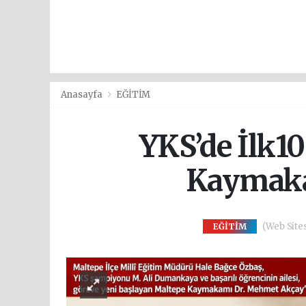
Anasayfa
EĞİTİM
YKS’de İlk1
Kaymaka
(Web Sites
EĞİTİM