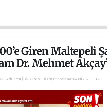
000’e Giren Maltepeli
m Dr. Mehmet Akçay’a
i) - Web Sitesi | 04.08.2026 - 03:20, Güncelleme: 04.08.2026 - 03:20