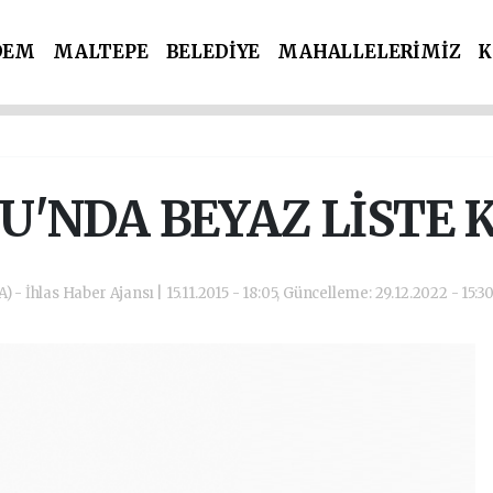
DEM
MALTEPE
BELEDİYE
MAHALLELERİMİZ
K
İ PARTİLER
SPOR
POLİS & ADLİYE
U'NDA BEYAZ LİSTE 
) - İhlas Haber Ajansı | 15.11.2015 - 18:05, Güncelleme: 29.12.2022 - 15:3