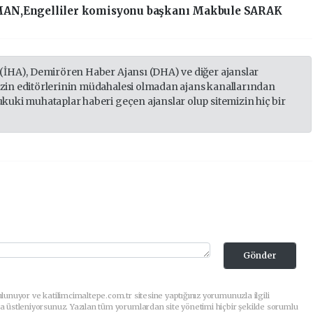
MAN,Engelliler komisyonu başkanı Makbule SARAK
 (İHA), Demirören Haber Ajansı (DHA) ve diğer ajanslar
izin editörlerinin müdahalesi olmadan ajans kanallarından
ukuki muhataplar haberi geçen ajanslar olup sitemizin hiç bir
Gönder
lunuyor ve katilimcimaltepe.com.tr sitesine yaptığınız yorumunuzla ilgili
a üstleniyorsunuz. Yazılan tüm yorumlardan site yönetimi hiçbir şekilde sorumlu