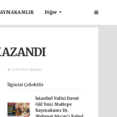
AYMAKAMLIK
Diğer
KAZANDI
0
2439+ kez okundu.
İlginizi Çekebilir
İstanbul Valisi Davut
Gül Yeni Maltepe
Kaymakamı Dr.
Mehmet Akçay’ı Kabul