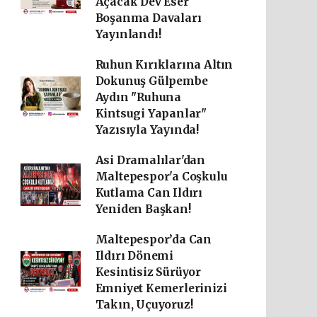
Açacak Dev Eser
Boşanma Davaları
Yayınlandı!
Ruhun Kırıklarına Altın
Dokunuş Gülpembe
Aydın "Ruhuna
Kintsugi Yapanlar"
Yazısıyla Yayında!
Asi Dramalılar'dan
Maltepespor'a Coşkulu
Kutlama Can Ildırı
Yeniden Başkan!
Maltepespor’da Can
Ildırı Dönemi
Kesintisiz Sürüyor
Emniyet Kemerlerinizi
Takın, Uçuyoruz!