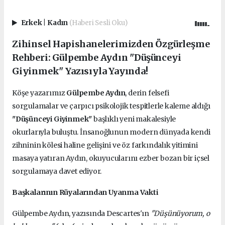
Erkek
|
Kadın
(Haberi Sesli Oku)
Zihinsel Hapishanelerimizden Özgürleşme
Rehberi: Gülpembe Aydın "Düşünceyi
Giyinmek" Yazısıyla Yayında!
Köşe yazarımız
Gülpembe Aydın
, derin felsefi
sorgulamalar ve çarpıcı psikolojik tespitlerle kaleme aldığı
"Düşünceyi Giyinmek"
başlıklı yeni makalesiyle
okurlarıyla buluştu. İnsanoğlunun modern dünyada kendi
zihninin kölesi haline gelişini ve öz farkındalık yitimini
masaya yatıran Aydın, okuyucularını ezber bozan bir içsel
sorgulamaya davet ediyor.
Başkalarının Rüyalarından Uyanma Vakti
Gülpembe Aydın, yazısında Descartes'ın
"Düşünüyorum, o