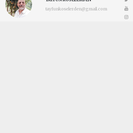
tayfunkoselerden@gmail.com
Okuyucu Yorumları
(0)
Gönder
Yorum yazarak Topluluk Kuralları’nı kabul etmiş bulunuyor ve
katilimcimaltepe.com.tr sitesine yaptığınız yorumunuzla ilgili doğrudan veya
dolaylı tüm sorumluluğu tek başınıza üstleniyorsunuz. Yazılan tüm yorumlardan
site yönetimi hiçbir şekilde sorumlu tutulamaz.
haber paketi
haber scripti
haber yazılımı
Tüm hakları saklı tutulmaktadır.Copyright 2026©