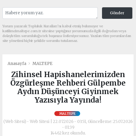
Gönder
Yorum yazarak Topluluk Kuralları’nı kabul etmiş bulunuyor ve
katilimcimaltepe.com.tr sitesine yaptığınız yorumunuzla ilgili doğrudan veya
dolaylı tüm sorumluluğu tek başınıza üstleniyorsunuz. Yazılan tüm yorumlardan
site yönetimi hiçbir şekilde sorumlu tutulamaz.
Anasayfa
MALTEPE
Zihinsel Hapishanelerimizden
Özgürleşme Rehberi Gülpembe
Aydın Düşünceyi Giyinmek
Yazısıyla Yayında!
MALTEPE
(Web Sitesi) - Web Sitesi | 22.07.2026 - 03:51, Güncelleme: 25.07.2026
- 01:39
14462 kez okundu.