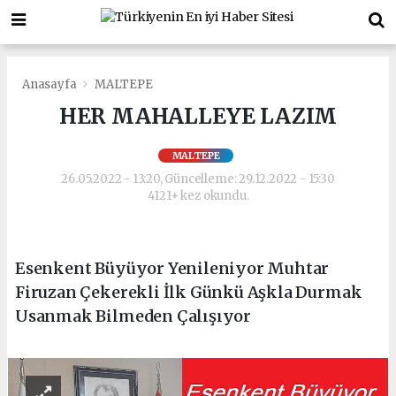
Anasayfa
MALTEPE
HER MAHALLEYE LAZIM
MALTEPE
26.05.2022 - 13:20, Güncelleme: 29.12.2022 - 15:30
4121+ kez okundu.
Esenkent Büyüyor Yenileniyor Muhtar
Firuzan Çekerekli İlk Günkü Aşkla Durmak
Usanmak Bilmeden Çalışıyor