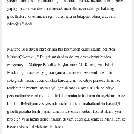
yaşam alanına sahip olmaları için sürdürdüğümüz hizmet akışını görev
yaptığımız sürece devam ettirecek mahallemizin istediği, hakettiği
güzelliklere kavuşmaları için bütün işlerin takipçisi olmaya devam
edeceğiz " dedi.
Maltepe Belediyesi ekiplerinin hız kesmeden çalıştıklarını belirten
MuhtarÇekerekli, " Bu çalışmalardan dolayı desteklerini bizden
esirgemeyen Maltepe Belediye Başkanımız Ali Kılıç'a, Fen İşleri
Müdürlüğümüze ve yağmur çamur demeden Esenkent,mizın her
sokağında hizmet eden emekçi kardeşlerim belediye personellerimize
teşekkür ediyorum. Ayrıca yol genişletme çalışmalarında belediye
personelimize yardımcı olan fedakar mahalle halkıma da teşekkürü borç
bilirim. Belediyemiz sayesinde mahallemizin, mahallemizin hakettiği
güzelliğe,daha ferah yaşam alanına kavuşana kadar Hizmet akımı yeni
projeler, yeni hizmetlerle inşallah devam edecek,.Esenkent Mahallemize
hayırlı olsun." ifadelerini kullandı.