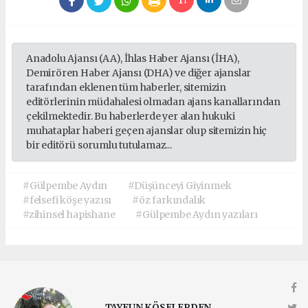
Anadolu Ajansı (AA), İhlas Haber Ajansı (İHA),
Demirören Haber Ajansı (DHA) ve diğer ajanslar
tarafından eklenen tüm haberler, sitemizin
editörlerinin müdahalesi olmadan ajans kanallarından
çekilmektedir. Bu haberlerde yer alan hukuki
muhataplar haberi geçen ajanslar olup sitemizin hiç
bir editörü sorumlu tutulamaz...
#Gülpembe Aydın
#Düşünceyi Giyinmek
#felsefi köşe yazısı
#öz farkındalık
#zihinsel hapishane
#Gülpembe Aydın yazıları
TAYFUN KÖSELERDEN