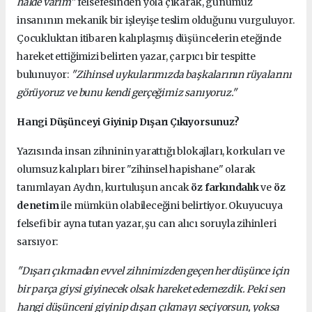
halde varım"
felsefesinden yola çıkarak, günümüz
insanının mekanik bir işleyişe teslim olduğunu vurguluyor.
Çocukluktan itibaren kalıplaşmış düşüncelerin eteğinde
hareket ettiğimizi belirten yazar, çarpıcı bir tespitte
bulunuyor:
"Zihinsel uykularımızda başkalarının rüyalarını
görüyoruz ve bunu kendi gerçeğimiz sanıyoruz."
Hangi Düşünceyi Giyinip Dışarı Çıkıyorsunuz?
Yazısında insan zihninin yarattığı blokajları, korkuları ve
olumsuz kalıpları birer "zihinsel hapishane" olarak
tanımlayan Aydın, kurtuluşun ancak
öz farkındalık
ve
öz
denetim
ile mümkün olabileceğini belirtiyor. Okuyucuya
felsefi bir ayna tutan yazar, şu can alıcı soruyla zihinleri
sarsıyor:
"Dışarı çıkmadan evvel zihnimizden geçen her düşünce için
bir parça giysi giyinecek olsak hareket edemezdik. Peki sen
hangi düşünceni giyinip dışarı çıkmayı seçiyorsun, yoksa