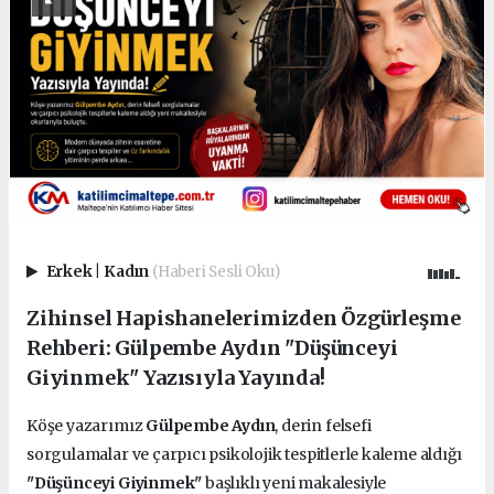
Erkek
|
Kadın
(Haberi Sesli Oku)
Zihinsel Hapishanelerimizden Özgürleşme
Rehberi: Gülpembe Aydın "Düşünceyi
Giyinmek" Yazısıyla Yayında!
Köşe yazarımız
Gülpembe Aydın
, derin felsefi
sorgulamalar ve çarpıcı psikolojik tespitlerle kaleme aldığı
"Düşünceyi Giyinmek"
başlıklı yeni makalesiyle