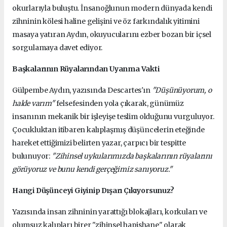
okurlarıyla buluştu. İnsanoğlunun modern dünyada kendi
zihninin kölesi haline gelişini ve öz farkındalık yitimini
masaya yatıran Aydın, okuyucularını ezber bozan bir içsel
sorgulamaya davet ediyor.
Başkalarının Rüyalarından Uyanma Vakti
Gülpembe Aydın, yazısında Descartes'ın
"Düşünüyorum, o
halde varım"
felsefesinden yola çıkarak, günümüz
insanının mekanik bir işleyişe teslim olduğunu vurguluyor.
Çocukluktan itibaren kalıplaşmış düşüncelerin eteğinde
hareket ettiğimizi belirten yazar, çarpıcı bir tespitte
bulunuyor:
"Zihinsel uykularımızda başkalarının rüyalarını
görüyoruz ve bunu kendi gerçeğimiz sanıyoruz."
Hangi Düşünceyi Giyinip Dışarı Çıkıyorsunuz?
Yazısında insan zihninin yarattığı blokajları, korkuları ve
olumsuz kalıpları birer "zihinsel hapishane" olarak