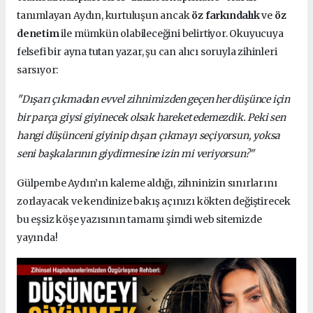
tanımlayan Aydın, kurtuluşun ancak
öz farkındalık
ve
öz
denetim
ile mümkün olabileceğini belirtiyor. Okuyucuya
felsefi bir ayna tutan yazar, şu can alıcı soruyla zihinleri
sarsıyor:
"Dışarı çıkmadan evvel zihnimizden geçen her düşünce için
bir parça giysi giyinecek olsak hareket edemezdik. Peki sen
hangi düşünceni giyinip dışarı çıkmayı seçiyorsun, yoksa
seni başkalarının giydirmesine izin mi veriyorsun?"
Gülpembe Aydın’ın kaleme aldığı, zihninizin sınırlarını
zorlayacak ve kendinize bakış açınızı kökten değiştirecek
bu eşsiz köşe yazısının tamamı şimdi web sitemizde
yayında!