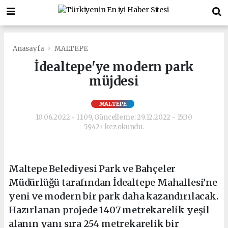
Anasayfa
MALTEPE
İdealtepe'ye modern park
müjdesi
MALTEPE
10.06.2022 - 11:09, Güncelleme: 29.12.2022 - 15:30
5942+ kez okundu.
Maltepe Belediyesi Park ve Bahçeler
Müdürlüğü tarafından İdealtepe Mahallesi’ne
yeni ve modern bir park daha kazandırılacak.
Hazırlanan projede 1407 metrekarelik yeşil
alanın yanı sıra 254 metrekarelik bir