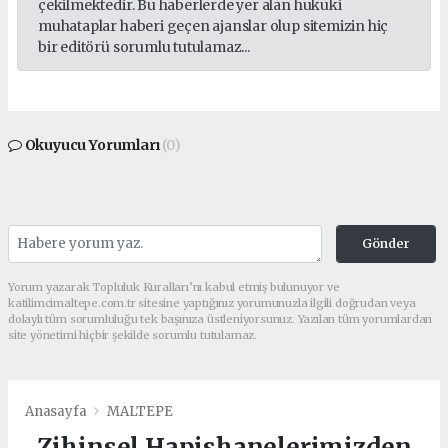
çekilmektedir. Bu haberlerde yer alan hukuki
muhataplar haberi geçen ajanslar olup sitemizin hiç
bir editörü sorumlu tutulamaz...
Okuyucu Yorumları
(0)
Gönder
Yorum yazarak Topluluk Kuralları’nı kabul etmiş bulunuyor ve
katilimcimaltepe.com.tr sitesine yaptığınız yorumunuzla ilgili doğrudan veya
dolaylı tüm sorumluluğu tek başınıza üstleniyorsunuz. Yazılan tüm yorumlardan
site yönetimi hiçbir şekilde sorumlu tutulamaz.
Anasayfa
MALTEPE
Zihinsel Hapishanelerimizden