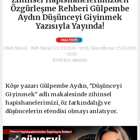
Özgürleşme Rehberi Gülpembe
Aydın Düşünceyi Giyinmek
Yazısıyla Yayında!
MALTEPE
(Web Sitesi) - Web Sitesi | 22.07.2026 - 03:51, Güncelleme: 25.07.2026
- 01:39
15081 kez okundu.
Köşe yazarı Gülpembe Aydın, "Düşünceyi
Giyinmek" adlı makalesinde zihinsel
hapishanelerimizi, öz farkındalığı ve
düşüncelerin efendisi olmayı anlatıyor.