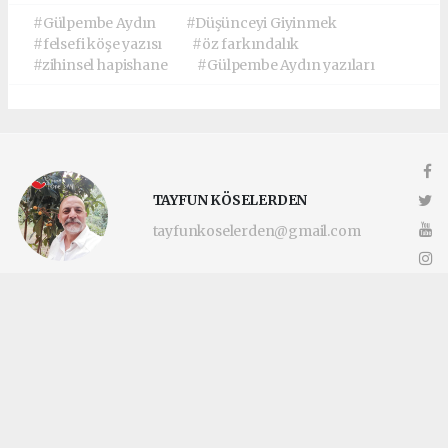
#Gülpembe Aydın
#Düşünceyi Giyinmek
#felsefi köşe yazısı
#öz farkındalık
#zihinsel hapishane
#Gülpembe Aydın yazıları
TAYFUN KÖSELERDEN
tayfunkoselerden@gmail.com
Okuyucu Yorumları
(0)
Gönder