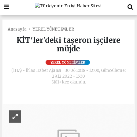
Anasayfa
YEREL YÖNETİMLER
KİT'ler'deki taşeron işçilere
müjde
YEREL YÖNETİMLER
(İHA) - İhlas Haber Ajansı | 30.06.2018 - 12:00, Güncelleme:
29.12.2022 - 15:30
3101+ kez okundu.