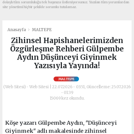
dolaylı tüm sorumluluğu tek başınıza üstleniyorsunuz. Yazılan tüm yorumlardan
site yönetimi hiçbir şekilde sorumlu tutulamaz.
Anasayfa
MALTEPE
Zihinsel Hapishanelerimizden
Özgürleşme Rehberi Gülpembe
Aydın Düşünceyi Giyinmek
Yazısıyla Yayında!
MALTEPE
(Web Sitesi) - Web Sitesi | 22.07.2026 - 03:51, Güncelleme: 25.07.2026
- 01:39
15069 kez okundu.
Köşe yazarı Gülpembe Aydın, "Düşünceyi
Giyinmek" adlı makalesinde zihinsel