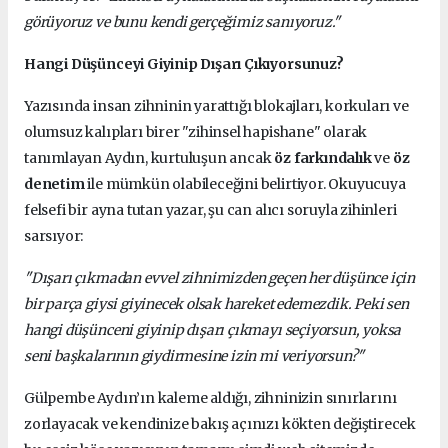
görüyoruz ve bunu kendi gerçeğimiz sanıyoruz."
Hangi Düşünceyi Giyinip Dışarı Çıkıyorsunuz?
Yazısında insan zihninin yarattığı blokajları, korkuları ve
olumsuz kalıpları birer "zihinsel hapishane" olarak
tanımlayan Aydın, kurtuluşun ancak
öz farkındalık
ve
öz
denetim
ile mümkün olabileceğini belirtiyor. Okuyucuya
felsefi bir ayna tutan yazar, şu can alıcı soruyla zihinleri
sarsıyor:
"Dışarı çıkmadan evvel zihnimizden geçen her düşünce için
bir parça giysi giyinecek olsak hareket edemezdik. Peki sen
hangi düşünceni giyinip dışarı çıkmayı seçiyorsun, yoksa
seni başkalarının giydirmesine izin mi veriyorsun?"
Gülpembe Aydın’ın kaleme aldığı, zihninizin sınırlarını
zorlayacak ve kendinize bakış açınızı kökten değiştirecek