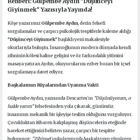
Rehberi: Gülpembe Aydın "Düşünceyi
Giyinmek" Yazısıyla Yayında!
Köşe yazarımız
Gülpembe Aydın
, derin felsefi
sorgulamalar ve çarpıcı psikolojik tespitlerle kaleme aldığı
"Düşünceyi Giyinmek"
başlıklı yeni makalesiyle
okurlarıyla buluştu. İnsanoğlunun modern dünyada kendi
zihninin kölesi haline gelişini ve öz farkındalık yitimini
masaya yatıran Aydın, okuyucularını ezber bozan bir içsel
sorgulamaya davet ediyor.
Başkalarının Rüyalarından Uyanma Vakti
Gülpembe Aydın, yazısında Descartes'ın
"Düşünüyorum, o
halde varım"
felsefesinden yola çıkarak, günümüz
insanının mekanik bir işleyişe teslim olduğunu vurguluyor.
Çocukluktan itibaren kalıplaşmış düşüncelerin eteğinde
hareket ettiğimizi belirten yazar, çarpıcı bir tespitte
bulunuyor:
"Zihinsel uykularımızda başkalarının rüyalarını