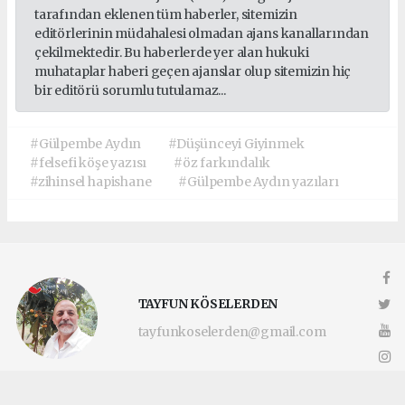
tarafından eklenen tüm haberler, sitemizin
editörlerinin müdahalesi olmadan ajans kanallarından
çekilmektedir. Bu haberlerde yer alan hukuki
muhataplar haberi geçen ajanslar olup sitemizin hiç
bir editörü sorumlu tutulamaz...
#Gülpembe Aydın
#Düşünceyi Giyinmek
#felsefi köşe yazısı
#öz farkındalık
#zihinsel hapishane
#Gülpembe Aydın yazıları
TAYFUN KÖSELERDEN
tayfunkoselerden@gmail.com