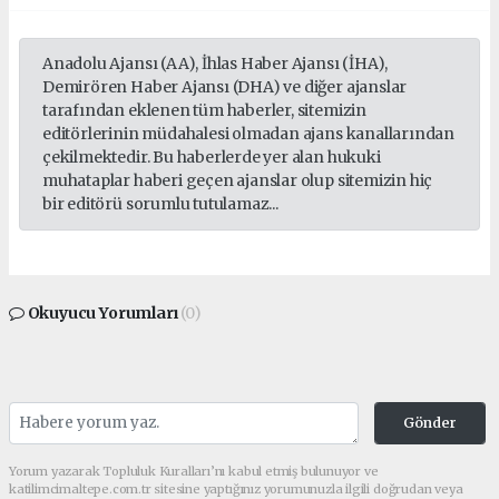
Anadolu Ajansı (AA), İhlas Haber Ajansı (İHA),
Demirören Haber Ajansı (DHA) ve diğer ajanslar
tarafından eklenen tüm haberler, sitemizin
editörlerinin müdahalesi olmadan ajans kanallarından
çekilmektedir. Bu haberlerde yer alan hukuki
muhataplar haberi geçen ajanslar olup sitemizin hiç
bir editörü sorumlu tutulamaz...
Okuyucu Yorumları
(0)
Gönder
Yorum yazarak Topluluk Kuralları’nı kabul etmiş bulunuyor ve
katilimcimaltepe.com.tr sitesine yaptığınız yorumunuzla ilgili doğrudan veya