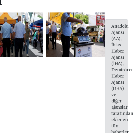
ı
Anadolu
Ajansı
(AA),
İhlas
Haber
Ajansı
(İHA),
Demiröre
Haber
Ajansı
(DHA)
ve
diğer
ajanslar
tarafında
eklenen
tüm
haberler,