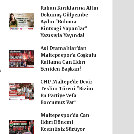
Ruhun Kırıklarına Altın
Dokunuş Gülpembe
Aydın "Ruhuna
Kintsugi Yapanlar"
Yazısıyla Yayında!
Asi Dramalılar'dan
Maltepespor'a Coşkulu
Kutlama Can Ildırı
Yeniden Başkan!
n
CHP Maltepe'de Devir
Teslim Töreni "Bizim
Bu Partiye Vefa
Borcumuz Var"
n
Maltepespor’da Can
Ildırı Dönemi
Kesintisiz Sürüyor