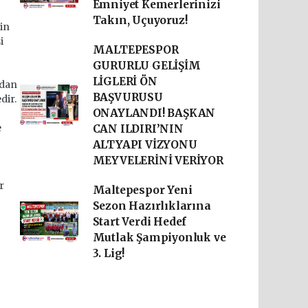
Emniyet Kemerlerinizi
Takın, Uçuyoruz!
nin
i
MALTEPESPOR
GURURLU GELİŞİM
LİGLERİ ÖN
ndan
BAŞVURUSU
dir.
ONAYLANDI! BAŞKAN
e
CAN ILDIRI’NIN
ALTYAPI VİZYONU
MEYVELERİNİ VERİYOR
r
Maltepespor Yeni
Sezon Hazırlıklarına
Start Verdi Hedef
Mutlak Şampiyonluk ve
3. Lig!