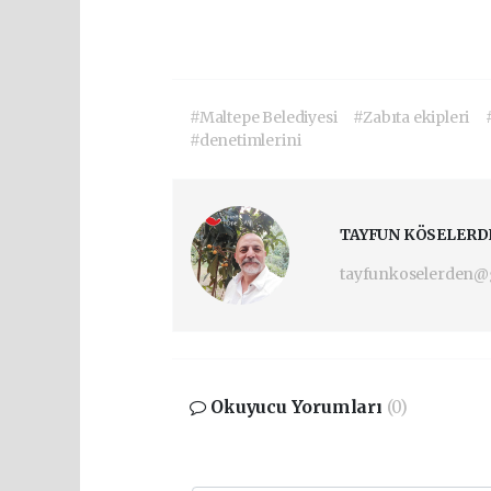
#Maltepe Belediyesi
#Zabıta ekipleri
#denetimlerini
TAYFUN KÖSELERD
tayfunkoselerden@
Okuyucu Yorumları
(0)