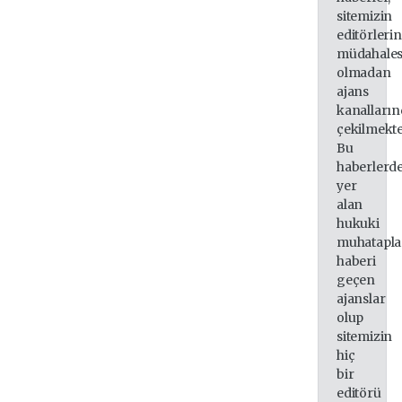
sitemizin
editörleri
müdahales
olmadan
ajans
kanalları
çekilmekte
Bu
haberlerd
yer
alan
hukuki
muhatapla
haberi
geçen
ajanslar
olup
sitemizin
hiç
bir
editörü