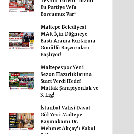
Teslim Töreni "Bizim
Bu Partiye Vefa
Borcumuz Var"
Maltepe Belediyesi
MAK İçin Düğmeye
Bastı Arama Kurtarma
Gönüllü Başvuruları
Başlıyor!
Maltepespor Yeni
Sezon Hazırlıklarına
Start Verdi Hedef
Mutlak Şampiyonluk ve
3. Lig!
İstanbul Valisi Davut
Gül Yeni Maltepe
Kaymakamı Dr.
Mehmet Akçay’ı Kabul