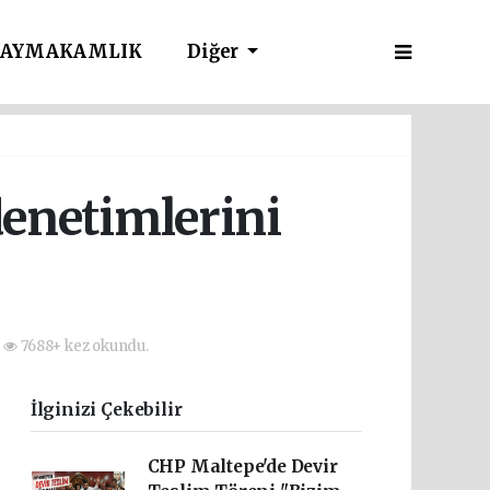
AYMAKAMLIK
Diğer
denetimlerini
7688+ kez okundu.
İlginizi Çekebilir
CHP Maltepe'de Devir