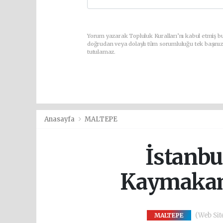
Yorum yazarak Topluluk Kuralları’nı kabul etmiş bu
doğrudan veya dolaylı tüm sorumluluğu tek başınız
tutulamaz.
Anasayfa
MALTEPE
İstanbu
Kaymakamı
(Web Site
MALTEPE