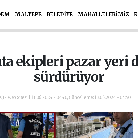
DEM
MALTEPE
BELEDİYE
MAHALLELERİMİZ
K
İ PARTİLER
SPOR
POLİS & ADLİYE
ta ekipleri pazar yeri 
sürdürüyor
i) - Web Sitesi | 13.06.2024 - 04:40, Güncelleme: 13.06.2024 - 04:40