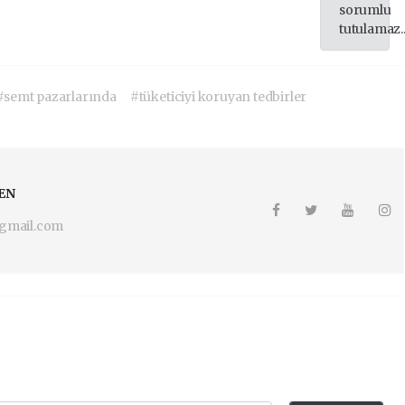
sorumlu
tutulamaz..
#semt pazarlarında
#tüketiciyi koruyan tedbirler
EN
gmail.com