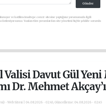
Gönder
lunuyor ve katilimcimaltepe.com.tr sitesine yaptığınız yorumunuzla ilgili
a üstleniyorsunuz. Yazılan tüm yorumlardan site yönetimi hiçbir şekilde sorumlu
l Valisi Davut Gül Yeni
 Dr. Mehmet Akçay’ı 
si) - Web Sitesi | 04.08.2026 - 02:45, Güncelleme: 04.08.2026 - 02:45