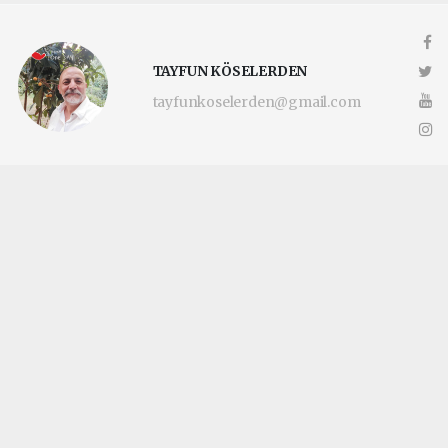
TAYFUN KÖSELERDEN
tayfunkoselerden@gmail.com
Okuyucu Yorumları
(0)
Gönder
Yorum yazarak Topluluk Kuralları’nı kabul etmiş bulunuyor ve
katilimcimaltepe.com.tr sitesine yaptığınız yorumunuzla ilgili doğrudan veya
dolaylı tüm sorumluluğu tek başınıza üstleniyorsunuz. Yazılan tüm yorumlardan
site yönetimi hiçbir şekilde sorumlu tutulamaz.