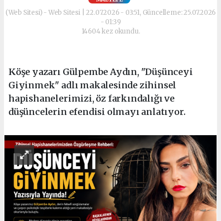
(Web Sitesi) - Web Sitesi | 22.07.2026 - 03:51, Güncelleme: 25.07.2026
- 01:39
14604 kez okundu.
Köşe yazarı Gülpembe Aydın, "Düşünceyi
Giyinmek" adlı makalesinde zihinsel
hapishanelerimizi, öz farkındalığı ve
düşüncelerin efendisi olmayı anlatıyor.