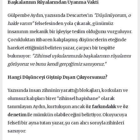
Başkalarının Rüyalarından Uyanma Vakti
Gülpembe Aydın, yazısında Descartes'ın
"Düşünüyorum, o
halde varım"
felsefesinden yola çıkarak, günümüz
insanının mekanik bir işleyişe teslim olduğunu vurguluyor.
Çocukluktan itibaren kalıplaşmış düşüncelerin eteğinde
hareket ettiğimizi belirten yazar, çarpıcı bir tespitte
bulunuyor:
"Zihinsel uykularımızda başkalarının rüyalarını
görüyoruz ve bunu kendi gerçeğimiz sanıyoruz."
Hangi Düşünceyi Giyinip Dışarı Çıkıyorsunuz?
Yazısında insan zihninin yarattığı blokajları, korkuları ve
olumsuz kalıpları birer "zihinsel hapishane" olarak
tanımlayan Aydın, kurtuluşun ancak
öz farkındalık
ve
öz
denetim
ile mümkün olabileceğini belirtiyor. Okuyucuya
felsefi bir ayna tutan yazar, şu can alıcı soruyla zihinleri
sarsıyor: