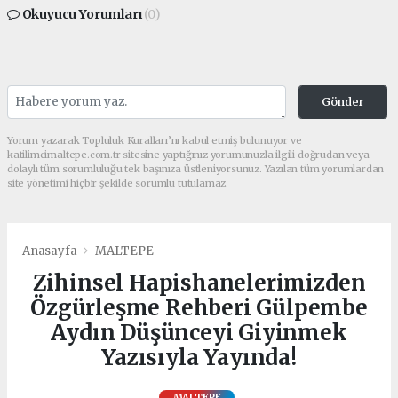
Okuyucu Yorumları
(0)
Gönder
Yorum yazarak Topluluk Kuralları’nı kabul etmiş bulunuyor ve
katilimcimaltepe.com.tr sitesine yaptığınız yorumunuzla ilgili doğrudan veya
dolaylı tüm sorumluluğu tek başınıza üstleniyorsunuz. Yazılan tüm yorumlardan
site yönetimi hiçbir şekilde sorumlu tutulamaz.
Anasayfa
MALTEPE
Zihinsel Hapishanelerimizden
Özgürleşme Rehberi Gülpembe
Aydın Düşünceyi Giyinmek
Yazısıyla Yayında!
MALTEPE