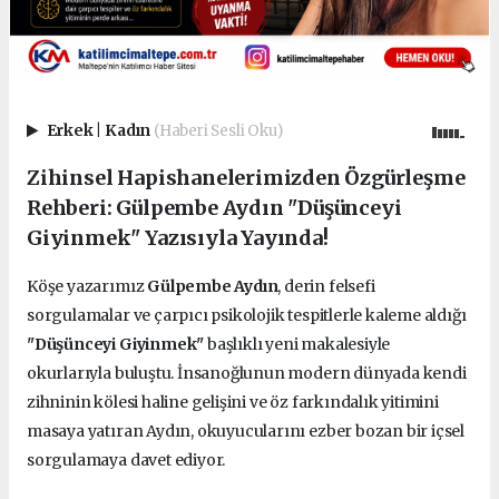
Erkek
|
Kadın
(Haberi Sesli Oku)
Zihinsel Hapishanelerimizden Özgürleşme
Rehberi: Gülpembe Aydın "Düşünceyi
Giyinmek" Yazısıyla Yayında!
Köşe yazarımız
Gülpembe Aydın
, derin felsefi
sorgulamalar ve çarpıcı psikolojik tespitlerle kaleme aldığı
"Düşünceyi Giyinmek"
başlıklı yeni makalesiyle
okurlarıyla buluştu. İnsanoğlunun modern dünyada kendi
zihninin kölesi haline gelişini ve öz farkındalık yitimini
masaya yatıran Aydın, okuyucularını ezber bozan bir içsel
sorgulamaya davet ediyor.