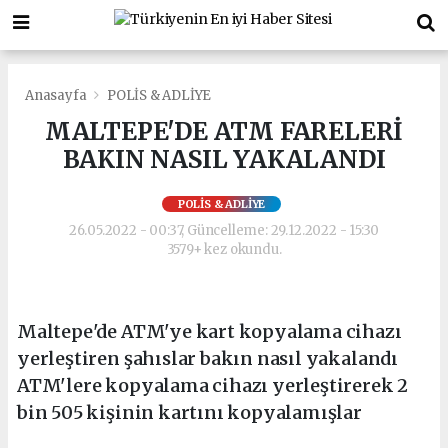
Anasayfa
POLİS & ADLİYE
MALTEPE'DE ATM FARELERİ
BAKIN NASIL YAKALANDI
POLİS & ADLİYE
26.05.2022 - 00:37, Güncelleme: 29.12.2022 - 15:30
3579+ kez okundu.
Maltepe'de ATM'ye kart kopyalama cihazı
yerleştiren şahıslar bakın nasıl yakalandı
ATM'lere kopyalama cihazı yerleştirerek 2
bin 505 kişinin kartını kopyalamışlar