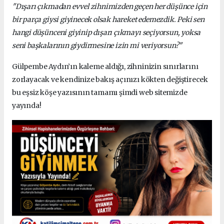
"Dışarı çıkmadan evvel zihnimizden geçen her düşünce için
bir parça giysi giyinecek olsak hareket edemezdik. Peki sen
hangi düşünceni giyinip dışarı çıkmayı seçiyorsun, yoksa
seni başkalarının giydirmesine izin mi veriyorsun?"
Gülpembe Aydın’ın kaleme aldığı, zihninizin sınırlarını
zorlayacak ve kendinize bakış açınızı kökten değiştirecek
bu eşsiz köşe yazısının tamamı şimdi web sitemizde
yayında!