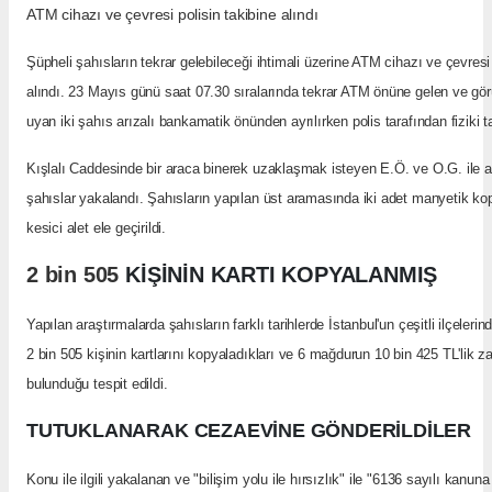
ATM cihazı ve çevresi polisin takibine alındı
Şüpheli şahısların tekrar gelebileceği ihtimali üzerine ATM cihazı ve çevresi
alındı. 23 Mayıs günü saat 07.30 sıralarında tekrar ATM önüne gelen ve görün
uyan iki şahıs arızalı bankamatik önünden ayrılırken polis tarafından fiziki t
Kışlalı Caddesinde bir araca binerek uzaklaşmak isteyen E.Ö. ve O.G. ile a
şahıslar yakalandı. Şahısların yapılan üst aramasında iki adet manyetik ko
kesici alet ele geçirildi.
2 bin 505
KİŞİNİN KARTI KOPYALANMIŞ
Yapılan araştırmalarda şahısların farklı tarihlerde İstanbul'un çeşitli ilçeler
2 bin 505 kişinin kartlarını kopyaladıkları ve 6 mağdurun 10 bin 425 TL'lik zara
bulunduğu tespit edildi.
TUTUKLANARAK CEZAEVİNE GÖNDERİLDİLER
Konu ile ilgili yakalanan ve "bilişim yolu ile hırsızlık" ile "6136 sayılı kanun