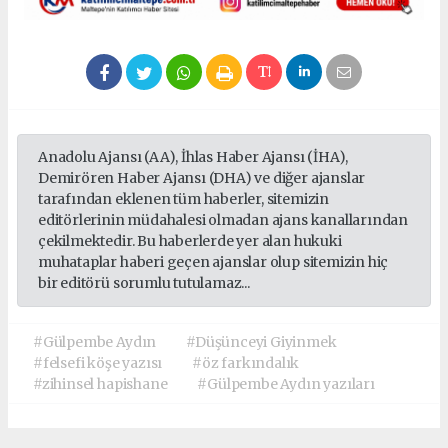
Anadolu Ajansı (AA), İhlas Haber Ajansı (İHA),
Demirören Haber Ajansı (DHA) ve diğer ajanslar
tarafından eklenen tüm haberler, sitemizin
editörlerinin müdahalesi olmadan ajans kanallarından
çekilmektedir. Bu haberlerde yer alan hukuki
muhataplar haberi geçen ajanslar olup sitemizin hiç
bir editörü sorumlu tutulamaz...
#Gülpembe Aydın
#Düşünceyi Giyinmek
#felsefi köşe yazısı
#öz farkındalık
#zihinsel hapishane
#Gülpembe Aydın yazıları