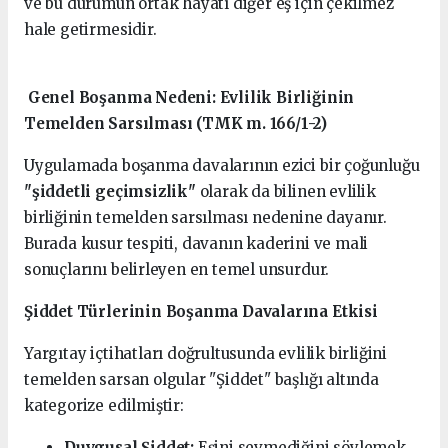
ve bu durumun ortak hayatı diğer eş için çekilmez
hale getirmesidir.
Genel Boşanma Nedeni: Evlilik Birliğinin
Temelden Sarsılması (TMK m. 166/1-2)
Uygulamada boşanma davalarının ezici bir çoğunluğu
"şiddetli geçimsizlik"
olarak da bilinen evlilik
birliğinin temelden sarsılması nedenine dayanır.
Burada kusur tespiti, davanın kaderini ve mali
sonuçlarını belirleyen en temel unsurdur.
Şiddet Türlerinin Boşanma Davalarına Etkisi
Yargıtay içtihatları doğrultusunda evlilik birliğini
temelden sarsan olgular "Şiddet" başlığı altında
kategorize edilmiştir:
Duygusal Şiddet:
Eşini sevmediğini söylemek,