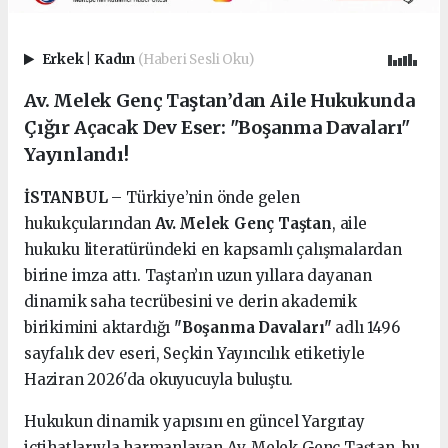
Erkek
|
Kadın
(Haberi Sesli Oku)
Av. Melek Genç Taştan’dan Aile Hukukunda
Çığır Açacak Dev Eser: "Boşanma Davaları"
Yayınlandı!
İSTANBUL
– Türkiye’nin önde gelen
hukukçularından
Av. Melek Genç Taştan
, aile
hukuku literatüründeki en kapsamlı çalışmalardan
birine imza attı. Taştan’ın uzun yıllara dayanan
dinamik saha tecrübesini ve derin akademik
birikimini aktardığı
"Boşanma Davaları"
adlı 1496
sayfalık dev eseri, Seçkin Yayıncılık etiketiyle
Haziran 2026'da okuyucuyla buluştu.
Hukukun dinamik yapısını en güncel Yargıtay
içtihatlarıyla harmanlayan Av. Melek Genç Taştan, bu