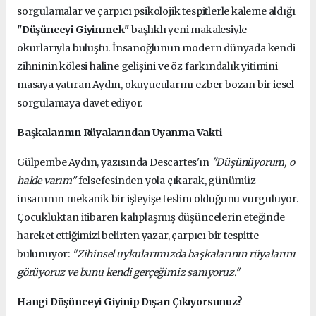
sorgulamalar ve çarpıcı psikolojik tespitlerle kaleme aldığı
"Düşünceyi Giyinmek"
başlıklı yeni makalesiyle
okurlarıyla buluştu. İnsanoğlunun modern dünyada kendi
zihninin kölesi haline gelişini ve öz farkındalık yitimini
masaya yatıran Aydın, okuyucularını ezber bozan bir içsel
sorgulamaya davet ediyor.
Başkalarının Rüyalarından Uyanma Vakti
Gülpembe Aydın, yazısında Descartes'ın
"Düşünüyorum, o
halde varım"
felsefesinden yola çıkarak, günümüz
insanının mekanik bir işleyişe teslim olduğunu vurguluyor.
Çocukluktan itibaren kalıplaşmış düşüncelerin eteğinde
hareket ettiğimizi belirten yazar, çarpıcı bir tespitte
bulunuyor:
"Zihinsel uykularımızda başkalarının rüyalarını
görüyoruz ve bunu kendi gerçeğimiz sanıyoruz."
Hangi Düşünceyi Giyinip Dışarı Çıkıyorsunuz?