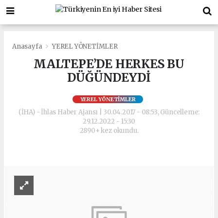
Anasayfa
YEREL YÖNETİMLER
MALTEPE’DE HERKES BU
DÜĞÜNDEYDİ
YEREL YÖNETİMLER
(İHA) - İhlas Haber Ajansı | 30.04.2017 - 08:53, Güncelleme:
29.12.2022 - 15:30
2890+ kez okundu.