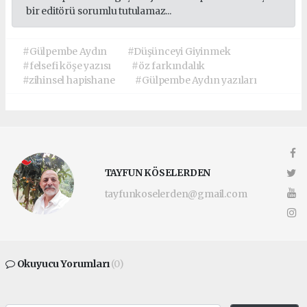
bir editörü sorumlu tutulamaz...
#Gülpembe Aydın
#Düşünceyi Giyinmek
#felsefi köşe yazısı
#öz farkındalık
#zihinsel hapishane
#Gülpembe Aydın yazıları
TAYFUN KÖSELERDEN
tayfunkoselerden@gmail.com
Okuyucu Yorumları
(0)