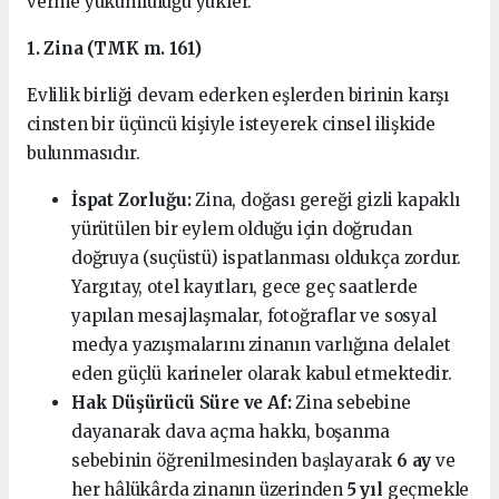
verme yükümlülüğü yükler.
1. Zina (TMK m. 161)
Evlilik birliği devam ederken eşlerden birinin karşı
cinsten bir üçüncü kişiyle isteyerek cinsel ilişkide
bulunmasıdır.
İspat Zorluğu:
Zina, doğası gereği gizli kapaklı
yürütülen bir eylem olduğu için doğrudan
doğruya (suçüstü) ispatlanması oldukça zordur.
Yargıtay, otel kayıtları, gece geç saatlerde
yapılan mesajlaşmalar, fotoğraflar ve sosyal
medya yazışmalarını zinanın varlığına delalet
eden güçlü karineler olarak kabul etmektedir.
Hak Düşürücü Süre ve Af:
Zina sebebine
dayanarak dava açma hakkı, boşanma
sebebinin öğrenilmesinden başlayarak
6 ay
ve
her hâlükârda zinanın üzerinden
5 yıl
geçmekle