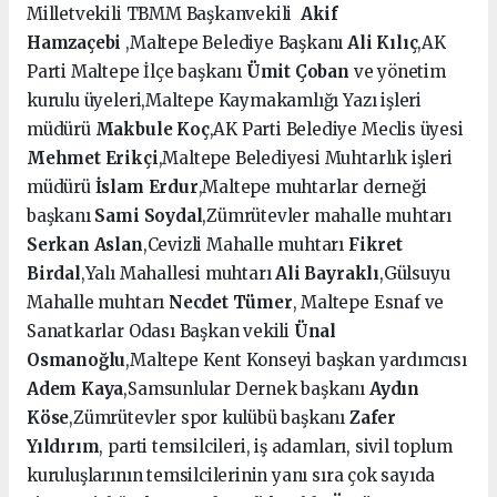
Milletvekili TBMM Başkanvekili
Akif
Hamzaçebi
,Maltepe Belediye Başkanı
Ali Kılıç
,AK
Parti Maltepe İlçe başkanı
Ümit Çoban
ve yönetim
kurulu üyeleri,Maltepe Kaymakamlığı Yazı işleri
müdürü
Makbule Koç
,AK Parti Belediye Meclis üyesi
Mehmet Erikçi
,Maltepe Belediyesi Muhtarlık işleri
müdürü
İslam Erdur
,Maltepe muhtarlar derneği
başkanı
Sami Soydal
,Zümrütevler mahalle muhtarı
Serkan Aslan
,Cevizli Mahalle muhtarı
Fikret
Birdal
,Yalı Mahallesi muhtarı
Ali Bayraklı
,Gülsuyu
Mahalle muhtarı
Necdet Tümer
, Maltepe Esnaf ve
Sanatkarlar Odası Başkan vekili
Ünal
Osmanoğlu
,Maltepe Kent Konseyi başkan yardımcısı
Adem Kaya
,Samsunlular Dernek başkanı
Aydın
Köse
,Zümrütevler spor kulübü başkanı
Zafer
Yıldırım
, parti temsilcileri, iş adamları, sivil toplum
kuruluşlarının temsilcilerinin yanı sıra çok sayıda