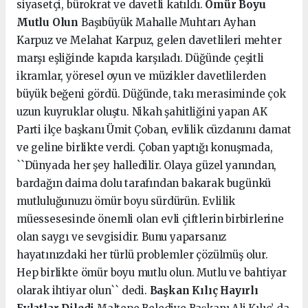
siyasetçi, bürokrat ve davetli katıldı.
Ömür Boyu
Mutlu Olun
Başıbüyük Mahalle Muhtarı Ayhan
Karpuz ve Melahat Karpuz, gelen davetlileri mehter
marşı eşliğinde kapıda karşıladı. Düğünde çeşitli
ikramlar, yöresel oyun ve müzikler davetlilerden
büyük beğeni gördü. Düğünde, takı merasiminde çok
uzun kuyruklar oluştu. Nikah şahitliğini yapan AK
Parti ilçe başkanı Ümit Çoban, evlilik cüzdanını damat
ve geline birlikte verdi. Çoban yaptığı konuşmada,
``Dünyada her şey halledilir. Olaya güzel yanından,
bardağın daima dolu tarafından bakarak bugünkü
mutluluğunuzu ömür boyu sürdürün. Evlilik
müessesesinde önemli olan evli çiftlerin birbirlerine
olan saygı ve sevgisidir. Bunu yaparsanız
hayatınızdaki her türlü problemler çözülmüş olur.
Hep birlikte ömür boyu mutlu olun. Mutlu ve bahtiyar
olarak ihtiyar olun`` dedi.
Başkan Kılıç Hayırlı