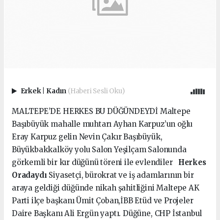
Erkek
|
Kadın
(Haberi Sesli Oku)
MALTEPE’DE HERKES BU DÜĞÜNDEYDİ Maltepe
Başıbüyük mahalle muhtarı Ayhan Karpuz’un oğlu
Eray Karpuz gelin Nevin Çakır Başıbüyük,
Büyükbakkalköy yolu Salon Yeşilçam Salonunda
görkemli bir kır düğünü töreni ile evlendiler
Herkes
Oradaydı
Siyasetçi, bürokrat ve iş adamlarının bir
araya geldiği düğünde nikah şahitliğini Maltepe AK
Parti ilçe başkanı Ümit Çoban,İBB Etüd ve Projeler
Daire Başkanı Ali Ergün yaptı. Düğüne, CHP İstanbul