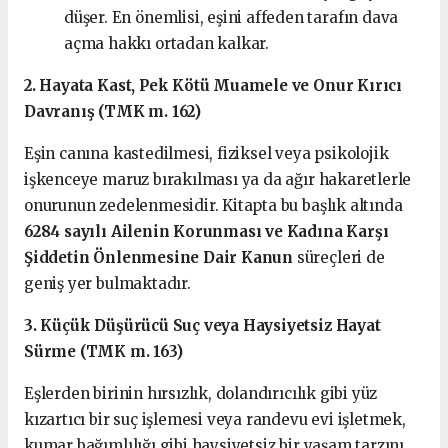
düşer. En önemlisi, eşini affeden tarafın dava
açma hakkı ortadan kalkar.
2. Hayata Kast, Pek Kötü Muamele ve Onur Kırıcı
Davranış (TMK m. 162)
Eşin canına kastedilmesi, fiziksel veya psikolojik
işkenceye maruz bırakılması ya da ağır hakaretlerle
onurunun zedelenmesidir. Kitapta bu başlık altında
6284 sayılı Ailenin Korunması ve Kadına Karşı
Şiddetin Önlenmesine Dair Kanun
süreçleri de
geniş yer bulmaktadır.
3. Küçük Düşürücü Suç veya Haysiyetsiz Hayat
Sürme (TMK m. 163)
Eşlerden birinin hırsızlık, dolandırıcılık gibi yüz
kızartıcı bir suç işlemesi veya randevu evi işletmek,
kumar bağımlılığı gibi haysiyetsiz bir yaşam tarzını