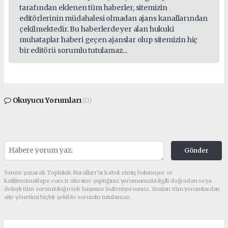
tarafından eklenen tüm haberler, sitemizin
editörlerinin müdahalesi olmadan ajans kanallarından
çekilmektedir. Bu haberlerde yer alan hukuki
muhataplar haberi geçen ajanslar olup sitemizin hiç
bir editörü sorumlu tutulamaz...
Okuyucu Yorumları
(0)
Gönder
Yorum yazarak Topluluk Kuralları’nı kabul etmiş bulunuyor ve
katilimcimaltepe.com.tr sitesine yaptığınız yorumunuzla ilgili doğrudan veya
dolaylı tüm sorumluluğu tek başınıza üstleniyorsunuz. Yazılan tüm yorumlardan
site yönetimi hiçbir şekilde sorumlu tutulamaz.