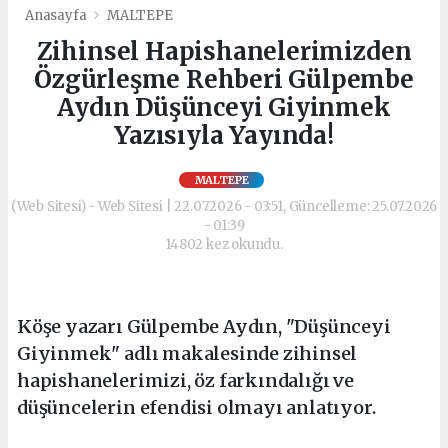
Anasayfa
MALTEPE
Zihinsel Hapishanelerimizden
Özgürleşme Rehberi Gülpembe
Aydın Düşünceyi Giyinmek
Yazısıyla Yayında!
MALTEPE
(Web Sitesi) - Web Sitesi | 22.07.2026 - 03:51, Güncelleme: 25.07.2026
- 01:39
14802 kez okundu.
Köşe yazarı Gülpembe Aydın, "Düşünceyi
Giyinmek" adlı makalesinde zihinsel
hapishanelerimizi, öz farkındalığı ve
düşüncelerin efendisi olmayı anlatıyor.