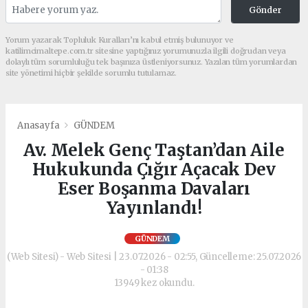
Gönder
Yorum yazarak Topluluk Kuralları’nı kabul etmiş bulunuyor ve
katilimcimaltepe.com.tr sitesine yaptığınız yorumunuzla ilgili doğrudan veya
dolaylı tüm sorumluluğu tek başınıza üstleniyorsunuz. Yazılan tüm yorumlardan
site yönetimi hiçbir şekilde sorumlu tutulamaz.
Anasayfa
GÜNDEM
Av. Melek Genç Taştan’dan Aile
Hukukunda Çığır Açacak Dev
Eser Boşanma Davaları
Yayınlandı!
GÜNDEM
(Web Sitesi) - Web Sitesi | 23.07.2026 - 02:55, Güncelleme: 25.07.2026
- 01:38
13949 kez okundu.