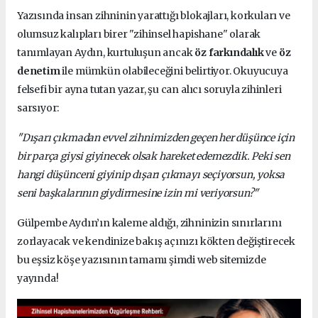
Yazısında insan zihninin yarattığı blokajları, korkuları ve
olumsuz kalıpları birer "zihinsel hapishane" olarak
tanımlayan Aydın, kurtuluşun ancak
öz farkındalık
ve
öz
denetim
ile mümkün olabileceğini belirtiyor. Okuyucuya
felsefi bir ayna tutan yazar, şu can alıcı soruyla zihinleri
sarsıyor:
"Dışarı çıkmadan evvel zihnimizden geçen her düşünce için
bir parça giysi giyinecek olsak hareket edemezdik. Peki sen
hangi düşünceni giyinip dışarı çıkmayı seçiyorsun, yoksa
seni başkalarının giydirmesine izin mi veriyorsun?"
Gülpembe Aydın’ın kaleme aldığı, zihninizin sınırlarını
zorlayacak ve kendinize bakış açınızı kökten değiştirecek
bu eşsiz köşe yazısının tamamı şimdi web sitemizde
yayında!