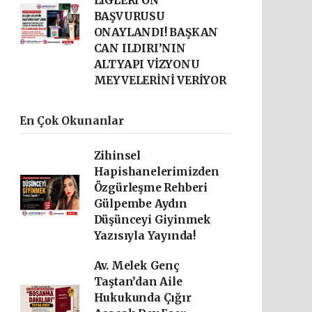
LİGLERİ ÖN
BAŞVURUSU
ONAYLANDI! BAŞKAN
CAN ILDIRI’NIN
ALTYAPI VİZYONU
MEYVELERİNİ VERİYOR
En Çok Okunanlar
Zihinsel
Hapishanelerimizden
Özgürleşme Rehberi
Gülpembe Aydın
Düşünceyi Giyinmek
Yazısıyla Yayında!
Av. Melek Genç
Taştan’dan Aile
Hukukunda Çığır