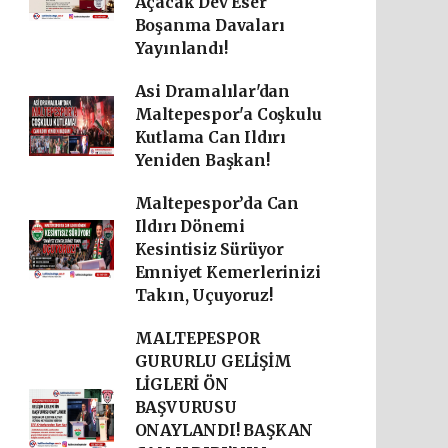
Açacak Dev Eser
Boşanma Davaları
Yayınlandı!
Asi Dramalılar'dan
Maltepespor'a Coşkulu
Kutlama Can Ildırı
Yeniden Başkan!
Maltepespor’da Can
Ildırı Dönemi
Kesintisiz Sürüyor
Emniyet Kemerlerinizi
Takın, Uçuyoruz!
MALTEPESPOR
GURURLU GELİŞİM
LİGLERİ ÖN
BAŞVURUSU
ONAYLANDI! BAŞKAN