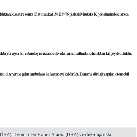
ıldıktan kısa süre sonra
Fiat
markalı 34 EJ 976 plakalı Mustafa K. yönetimindeki araca
olda yürüyen bir vatandaş ise üzerine devrilen aracın altında kalmaktan kıl payı kurtuldu.
lılar olay yerine gelen ambulans ile hastaneye kaldırıldı. Deneme sürüşü yapılan otomobil
 (İHA), Demirören Haber Ajansı (DHA) ve diğer ajanslar