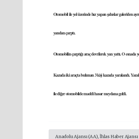
Otomobil ile yol üzerinde hız yapan şahıslar galeriden ayr
yandan çarptı.
Otomobilin çarptığı araç devrilerek yan yattı. O esnada y
Kazada iki araçta bulunan 3 kişi kazada yaralandı
. Yara
ile diğer otomobilde maddi hasar meydana geldi.
Anadolu Ajansı (AA), İhlas Haber Ajansı