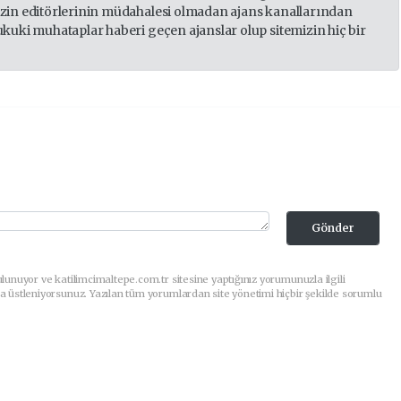
izin editörlerinin müdahalesi olmadan ajans kanallarından
ukuki muhataplar haberi geçen ajanslar olup sitemizin hiç bir
Gönder
lunuyor ve katilimcimaltepe.com.tr sitesine yaptığınız yorumunuzla ilgili
a üstleniyorsunuz. Yazılan tüm yorumlardan site yönetimi hiçbir şekilde sorumlu