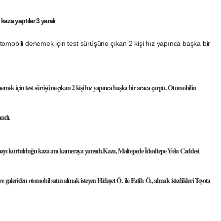
aza yaptılar 3 yaralı
otomobili denemek için test sürüşüne çıkan 2 kişi hız yapınca başka bir
nemek için test sürüşüne çıkan 2 kişi hız yapınca başka bir araca çarptı. Otomobilin
andı.
 payı kurtulduğu kaza anı kameraya yansıdı.Kaza, Maltepede İdealtepe Yolu Caddesi
e galeriden otomobil satın almak isteyen Hidayet Ö. ile Fatih Ö., almak istedikleri Toyota