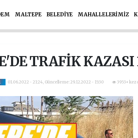
DEM
MALTEPE
BELEDİYE
MAHALLELERİMİZ
K
İ PARTİLER
SPOR
POLİS & ADLİYE
'DE TRAFİK KAZASI 
01.06.2022 - 21:24, Güncelleme: 29.12.2022 - 15:30
3953+ kez 
E