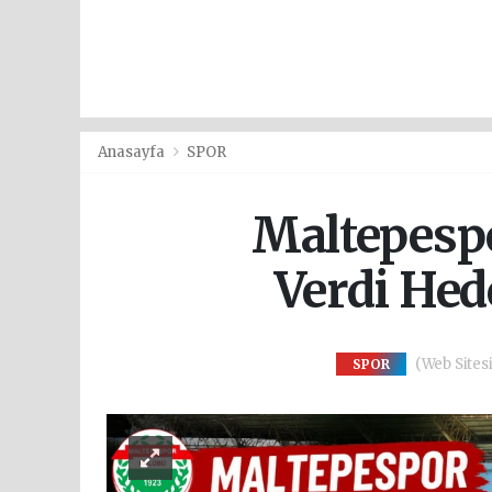
Anasayfa
SPOR
Maltepespo
Verdi Hed
(Web Sitesi
SPOR