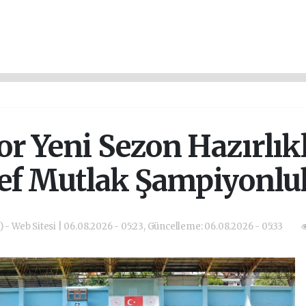
r Yeni Sezon Hazırlıkl
ef Mutlak Şampiyonluk 
) - Web Sitesi | 06.08.2026 - 05:23, Güncelleme: 06.08.2026 - 05:33