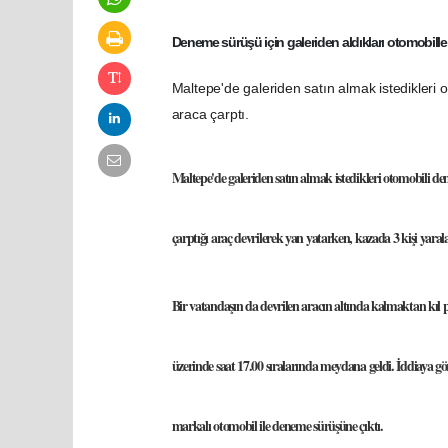
Deneme sürüşü için galeriden aldıkları otomobille k
Maltepe'de galeriden satın almak istedikleri 
araca çarptı.
Maltepe'de
galeriden satın almak istedikleri otomobili de
çarptığı araç devrilerek yan yatarken, kazada 3 kişi yaral
Bir vatandaşın da devrilen aracın altında kalmaktan kıl
üzerinde saat 17.00 sıralarında meydana geldi. İddiaya gör
markalı otomobil ile deneme sürüşüne çıktı.