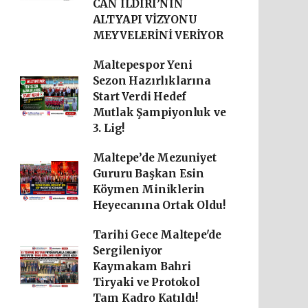
CAN ILDIRI’NIN
ALTYAPI VİZYONU
MEYVELERİNİ VERİYOR
Maltepespor Yeni
Sezon Hazırlıklarına
Start Verdi Hedef
Mutlak Şampiyonluk ve
3. Lig!
Maltepe’de Mezuniyet
Gururu Başkan Esin
Köymen Miniklerin
Heyecanına Ortak Oldu!
Tarihi Gece Maltepe'de
Sergileniyor
Kaymakam Bahri
Tiryaki ve Protokol
Tam Kadro Katıldı!