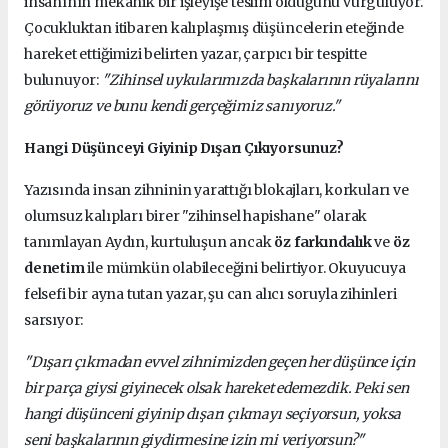
insanının mekanik bir işleyişe teslim olduğunu vurguluyor.
Çocukluktan itibaren kalıplaşmış düşüncelerin eteğinde
hareket ettiğimizi belirten yazar, çarpıcı bir tespitte
bulunuyor:
"Zihinsel uykularımızda başkalarının rüyalarını
görüyoruz ve bunu kendi gerçeğimiz sanıyoruz."
Hangi Düşünceyi Giyinip Dışarı Çıkıyorsunuz?
Yazısında insan zihninin yarattığı blokajları, korkuları ve
olumsuz kalıpları birer "zihinsel hapishane" olarak
tanımlayan Aydın, kurtuluşun ancak
öz farkındalık
ve
öz
denetim
ile mümkün olabileceğini belirtiyor. Okuyucuya
felsefi bir ayna tutan yazar, şu can alıcı soruyla zihinleri
sarsıyor:
"Dışarı çıkmadan evvel zihnimizden geçen her düşünce için
bir parça giysi giyinecek olsak hareket edemezdik. Peki sen
hangi düşünceni giyinip dışarı çıkmayı seçiyorsun, yoksa
seni başkalarının giydirmesine izin mi veriyorsun?"