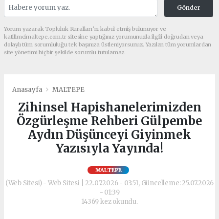
Gönder
Yorum yazarak Topluluk Kuralları’nı kabul etmiş bulunuyor ve
katilimcimaltepe.com.tr sitesine yaptığınız yorumunuzla ilgili doğrudan veya
dolaylı tüm sorumluluğu tek başınıza üstleniyorsunuz. Yazılan tüm yorumlardan
site yönetimi hiçbir şekilde sorumlu tutulamaz.
Anasayfa
MALTEPE
Zihinsel Hapishanelerimizden
Özgürleşme Rehberi Gülpembe
Aydın Düşünceyi Giyinmek
Yazısıyla Yayında!
MALTEPE
(Web Sitesi) - Web Sitesi | 22.07.2026 - 03:51, Güncelleme: 25.07.2026
- 01:39
14369 kez okundu.