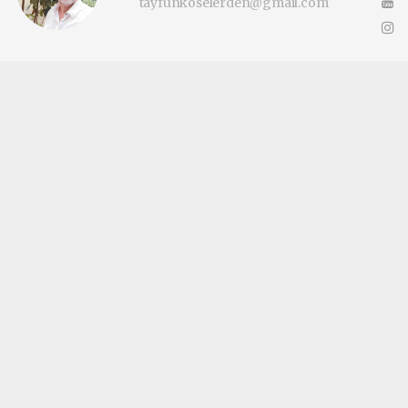
tayfunkoselerden@gmail.com
Okuyucu Yorumları
(0)
Gönder
Yorum yazarak Topluluk Kuralları’nı kabul etmiş bulunuyor ve
katilimcimaltepe.com.tr sitesine yaptığınız yorumunuzla ilgili doğrudan veya
dolaylı tüm sorumluluğu tek başınıza üstleniyorsunuz. Yazılan tüm yorumlardan
site yönetimi hiçbir şekilde sorumlu tutulamaz.
haber paketi
haber scripti
haber yazılımı
Tüm hakları saklı tutulmaktadır.Copyright 2026©
Haber Yazılımı:
Web Aksiyon ®