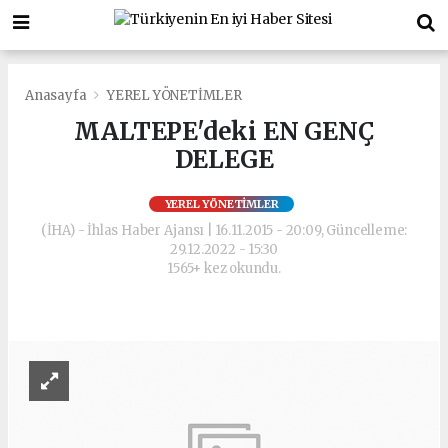
Anasayfa
YEREL YÖNETİMLER
MALTEPE'deki EN GENÇ
DELEGE
YEREL YÖNETİMLER
(İHA) - İhlas Haber Ajansı | 16.11.2015 - 20:09, Güncelleme:
29.12.2022 - 15:30
1565+ kez okundu.