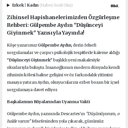
Erkek
|
Kadın
(Haberi Sesli Oku)
Zihinsel Hapishanelerimizden Özgürleşme
Rehberi: Gülpembe Aydın "Düşünceyi
Giyinmek" Yazısıyla Yayında!
Köşe yazarımız
Gülpembe Aydın
, derin felsefi
sorgulamalar ve çarpıcı psikolojik tespitlerle kaleme aldığı
"Düşünceyi Giyinmek"
başlıklı yeni makalesiyle
okurlarıyla buluştu. İnsanoğlunun modern dünyada kendi
zihninin kölesi haline gelişini ve öz farkındalık yitimini
masaya yatıran Aydın, okuyucularını ezber bozan bir içsel
sorgulamaya davet ediyor.
Başkalarının Rüyalarından Uyanma Vakti
Gülpembe Aydın, yazısında Descartes'ın
"Düşünüyorum, o
halde varım"
felsefesinden yola çıkarak, günümüz