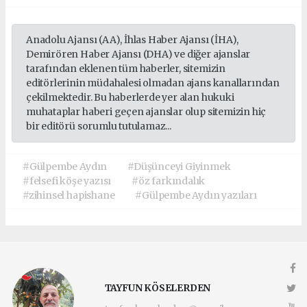
Anadolu Ajansı (AA), İhlas Haber Ajansı (İHA),
Demirören Haber Ajansı (DHA) ve diğer ajanslar
tarafından eklenen tüm haberler, sitemizin
editörlerinin müdahalesi olmadan ajans kanallarından
çekilmektedir. Bu haberlerde yer alan hukuki
muhataplar haberi geçen ajanslar olup sitemizin hiç
bir editörü sorumlu tutulamaz...
#Gülpembe Aydın
#Düşünceyi Giyinmek
#felsefi köşe yazısı
#öz farkındalık
#zihinsel hapishane
#Gülpembe Aydın yazıları
TAYFUN KÖSELERDEN