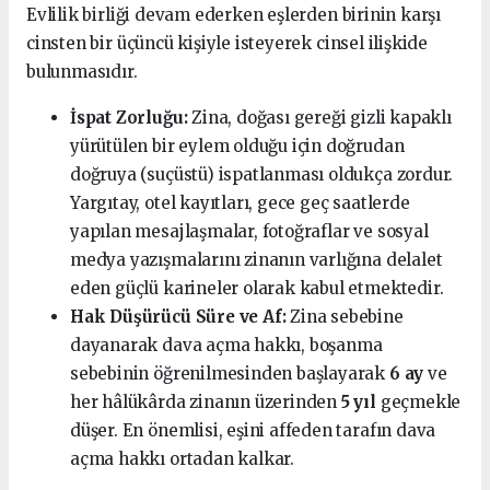
Evlilik birliği devam ederken eşlerden birinin karşı
cinsten bir üçüncü kişiyle isteyerek cinsel ilişkide
bulunmasıdır.
İspat Zorluğu:
Zina, doğası gereği gizli kapaklı
yürütülen bir eylem olduğu için doğrudan
doğruya (suçüstü) ispatlanması oldukça zordur.
Yargıtay, otel kayıtları, gece geç saatlerde
yapılan mesajlaşmalar, fotoğraflar ve sosyal
medya yazışmalarını zinanın varlığına delalet
eden güçlü karineler olarak kabul etmektedir.
Hak Düşürücü Süre ve Af:
Zina sebebine
dayanarak dava açma hakkı, boşanma
sebebinin öğrenilmesinden başlayarak
6 ay
ve
her hâlükârda zinanın üzerinden
5 yıl
geçmekle
düşer. En önemlisi, eşini affeden tarafın dava
açma hakkı ortadan kalkar.