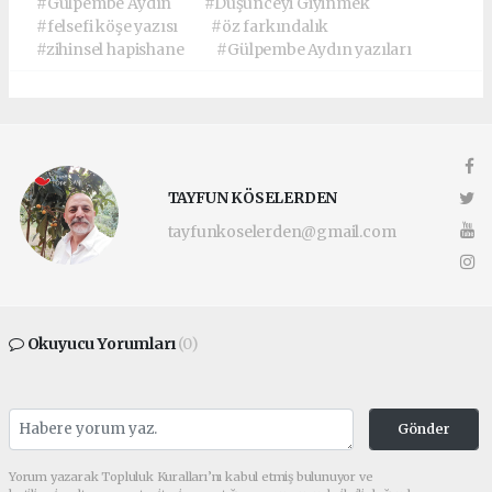
#Gülpembe Aydın
#Düşünceyi Giyinmek
#felsefi köşe yazısı
#öz farkındalık
#zihinsel hapishane
#Gülpembe Aydın yazıları
TAYFUN KÖSELERDEN
tayfunkoselerden@gmail.com
Okuyucu Yorumları
(0)
Gönder
Yorum yazarak Topluluk Kuralları’nı kabul etmiş bulunuyor ve