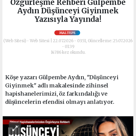
Özgürleşme Rehberi Gülpembe
Aydın Düşünceyi Giyinmek
Yazısıyla Yayında!
MALTEPE
(Web Sitesi) - Web Sitesi | 22.07.2026 - 03:51, Güncelleme: 25.07.2026
- 01:39
14786 kez okundu.
Köşe yazarı Gülpembe Aydın, "Düşünceyi
Giyinmek" adlı makalesinde zihinsel
hapishanelerimizi, öz farkındalığı ve
düşüncelerin efendisi olmayı anlatıyor.