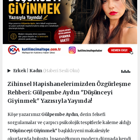
Erkek
|
Kadın
(Haberi Sesli Oku)
Zihinsel Hapishanelerimizden Özgürleşme
Rehberi: Gülpembe Aydın "Düşünceyi
Giyinmek" Yazısıyla Yayında!
Köşe yazarımız
Gülpembe Aydın
, derin felsefi
sorgulamalar ve çarpıcı psikolojik tespitlerle kaleme aldığı
"Düşünceyi Giyinmek"
başlıklı yeni makalesiyle
okurlarıyla buluştu. İnsanoğlunun modern dünyada kendi