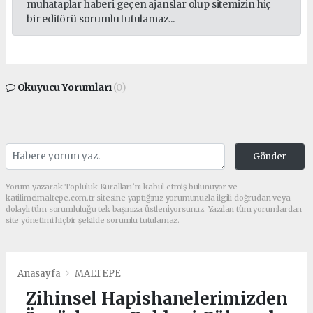
muhataplar haberi geçen ajanslar olup sitemizin hiç
bir editörü sorumlu tutulamaz...
Okuyucu Yorumları
(0)
Gönder
Yorum yazarak Topluluk Kuralları’nı kabul etmiş bulunuyor ve
katilimcimaltepe.com.tr sitesine yaptığınız yorumunuzla ilgili doğrudan veya
dolaylı tüm sorumluluğu tek başınıza üstleniyorsunuz. Yazılan tüm yorumlardan
site yönetimi hiçbir şekilde sorumlu tutulamaz.
Anasayfa
MALTEPE
Zihinsel Hapishanelerimizden