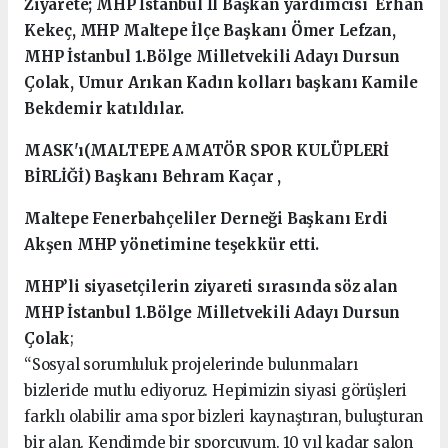
Ziyarete; MHP İstanbul İl Başkan yardımcısı Erhan
Kekeç, MHP Maltepe İlçe Başkanı Ömer Lefzan,
MHP İstanbul 1.Bölge Milletvekili Adayı Dursun
Çolak, Umur Arıkan Kadın kolları başkanı Kamile
Bekdemir katıldılar.
MASK'ı(MALTEPE AMATÖR SPOR KULÜPLERİ
BİRLİĞİ) Başkanı Behram Kaçar ,
Maltepe Fenerbahçeliler Derneği Başkanı Erdi
Akşen MHP yönetimine teşekkür etti.
MHP’li siyasetçilerin ziyareti sırasında söz alan
MHP İstanbul 1.Bölge Milletvekili Adayı Dursun
Çolak
;
“Sosyal sorumluluk projelerinde bulunmaları
bizleride mutlu ediyoruz. Hepimizin siyasi görüşleri
farklı olabilir ama spor bizleri kaynaştıran, buluşturan
bir alan. Kendimde bir sporcuyum. 10 yıl kadar salon