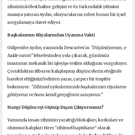
zihninin kölesi haline gelişini ve öz farkındalık yitimini
masaya yatıran Aydın, okuyucularını ezber bozan bir içsel
sorgulamaya davet ediyor.
Başkalarının Rüyalarından Uyanma Vakti
Gülpembe Aydın, yazısında Descartes'ın
"Düşünüyorum, o
halde varım"
felsefesinden yola çıkarak, günümüz
insanının mekanik bir işleyişe teslim olduğunu vurguluyor.
Çocukluktan itibaren kalıplaşmış düşüncelerin eteğinde
hareket ettiğimizi belirten yazar, çarpıcı bir tespitte
bulunuyor:
"Zihinsel uykularımızda başkalarının rüyalarını
görüyoruz ve bunu kendi gerçeğimiz sanıyoruz."
Hangi Düşünceyi Giyinip Dışarı Çıkıyorsunuz?
Yazısında insan zihninin yarattığı blokajları, korkuları ve
olumsuz kalıpları birer "zihinsel hapishane" olarak