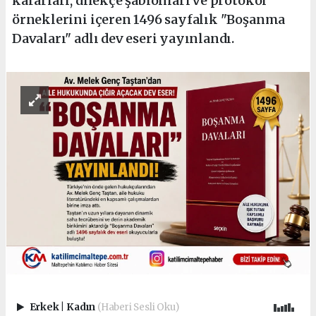
kararları, dilekçe şablonları ve protokol
örneklerini içeren 1496 sayfalık "Boşanma
Davaları" adlı dev eseri yayınlandı.
Erkek
|
Kadın
(Haberi Sesli Oku)