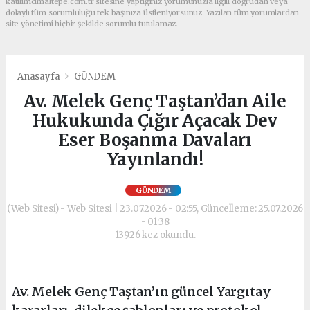
katilimcimaltepe.com.tr sitesine yaptığınız yorumunuzla ilgili doğrudan veya
dolaylı tüm sorumluluğu tek başınıza üstleniyorsunuz. Yazılan tüm yorumlardan
site yönetimi hiçbir şekilde sorumlu tutulamaz.
Anasayfa
GÜNDEM
Av. Melek Genç Taştan’dan Aile
Hukukunda Çığır Açacak Dev
Eser Boşanma Davaları
Yayınlandı!
GÜNDEM
(Web Sitesi) - Web Sitesi | 23.07.2026 - 02:55, Güncelleme: 25.07.2026
- 01:38
13926 kez okundu.
Av. Melek Genç Taştan’ın güncel Yargıtay