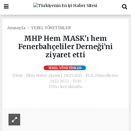
Anasayfa
YEREL YÖNETİMLER
MHP Hem MASK'ı hem
Fenerbahçeliler Derneği’ni
ziyaret etti
YEREL YÖNETİMLER
(İHA) - İhlas Haber Ajansı | 29.05.2015 - 17:21, Güncelleme:
29.12.2022 - 15:30
3334+ kez okundu.