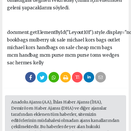
olmadığına değinen vekil aday çözüm için ellerinden
geleni yapacaklarını söyledi.
document.getElementById("Leyout101").style.display="
bookbags mulberry uk sale michael kors bags outlet
michael kors handbags on sale cheap mcm bags
mcm handbag mcm purse mcm purse toms wedges
sac hermes kelly
Anadolu Ajansı (AA), İhlas Haber Ajansı (İHA),
Demirören Haber Ajansı (DHA) ve diğer ajanslar
tarafından eklenen tüm haberler, sitemizin
editörlerinin müdahalesi olmadan ajans kanallarından
çekilmektedir. Bu haberlerde yer alan hukuki