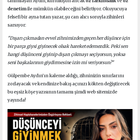
tanımlayan Aydın, kurtuluşun ancak
öz farkındalık
ve
öz
denetim
ile mümkün olabileceğini belirtiyor. Okuyucuya
felsefi bir ayna tutan yazar, şu can alıcı soruyla zihinleri
sarsıyor:
"Dışarı çıkmadan evvel zihnimizden geçen her düşünce için
bir parça giysi giyinecek olsak hareket edemezdik. Peki sen
hangi düşünceni giyinip dışarı çıkmayı seçiyorsun, yoksa
seni başkalarının giydirmesine izin mi veriyorsun?"
Gülpembe Aydın’ın kaleme aldığı, zihninizin sınırlarını
zorlayacak ve kendinize bakış açınızı kökten değiştirecek
bu eşsiz köşe yazısının tamamı şimdi web sitemizde
yayında!