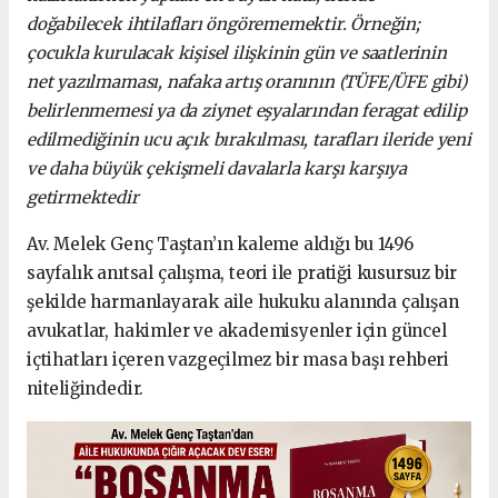
doğabilecek ihtilafları öngörememektir. Örneğin;
çocukla kurulacak kişisel ilişkinin gün ve saatlerinin
net yazılmaması, nafaka artış oranının (TÜFE/ÜFE gibi)
belirlenmemesi ya da ziynet eşyalarından feragat edilip
edilmediğinin ucu açık bırakılması, tarafları ileride yeni
ve daha büyük çekişmeli davalarla karşı karşıya
getirmektedir
Av. Melek Genç Taştan’ın kaleme aldığı bu 1496
sayfalık anıtsal çalışma, teori ile pratiği kusursuz bir
şekilde harmanlayarak aile hukuku alanında çalışan
avukatlar, hakimler ve akademisyenler için güncel
içtihatları içeren vazgeçilmez bir masa başı rehberi
niteliğindedir.