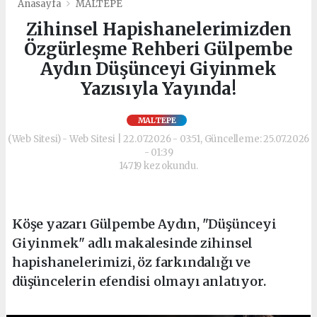
Anasayfa
MALTEPE
Zihinsel Hapishanelerimizden
Özgürleşme Rehberi Gülpembe
Aydın Düşünceyi Giyinmek
Yazısıyla Yayında!
MALTEPE
(Web Sitesi) - Web Sitesi | 22.07.2026 - 03:51, Güncelleme: 25.07.2026
- 01:39
14719 kez okundu.
Köşe yazarı Gülpembe Aydın, "Düşünceyi
Giyinmek" adlı makalesinde zihinsel
hapishanelerimizi, öz farkındalığı ve
düşüncelerin efendisi olmayı anlatıyor.