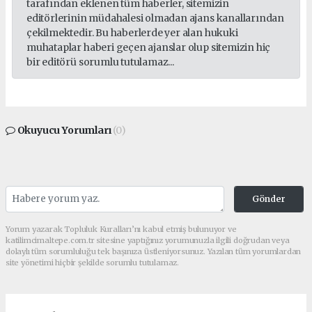
tarafından eklenen tüm haberler, sitemizin
editörlerinin müdahalesi olmadan ajans kanallarından
çekilmektedir. Bu haberlerde yer alan hukuki
muhataplar haberi geçen ajanslar olup sitemizin hiç
bir editörü sorumlu tutulamaz...
Okuyucu Yorumları
(0)
Gönder
Yorum yazarak Topluluk Kuralları’nı kabul etmiş bulunuyor ve
katilimcimaltepe.com.tr sitesine yaptığınız yorumunuzla ilgili doğrudan veya
dolaylı tüm sorumluluğu tek başınıza üstleniyorsunuz. Yazılan tüm yorumlardan
site yönetimi hiçbir şekilde sorumlu tutulamaz.