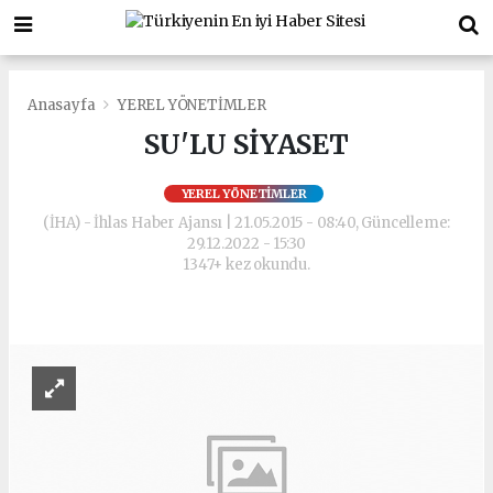
Anasayfa
YEREL YÖNETİMLER
SU'LU SİYASET
YEREL YÖNETİMLER
(İHA) - İhlas Haber Ajansı | 21.05.2015 - 08:40, Güncelleme:
29.12.2022 - 15:30
1347+ kez okundu.