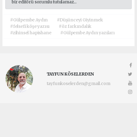
bir editörü sorumlu tutulamaz...
#Gülpembe Aydın
#Düşünceyi Giyinmek
#felsefi köşe yazısı
#öz farkındalık
#zihinsel hapishane
#Gülpembe Aydın yazıları
TAYFUN KÖSELERDEN
tayfunkoselerden@gmail.com
Okuyucu Yorumları
(0)