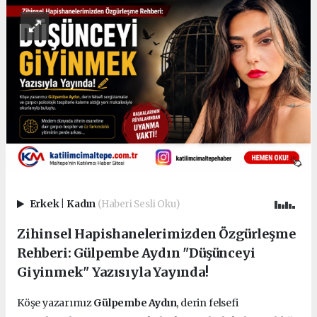
Erkek
|
Kadın
(Haberi Sesli Oku)
Zihinsel Hapishanelerimizden Özgürleşme
Rehberi: Gülpembe Aydın "Düşünceyi
Giyinmek" Yazısıyla Yayında!
Köşe yazarımız
Gülpembe Aydın
, derin felsefi