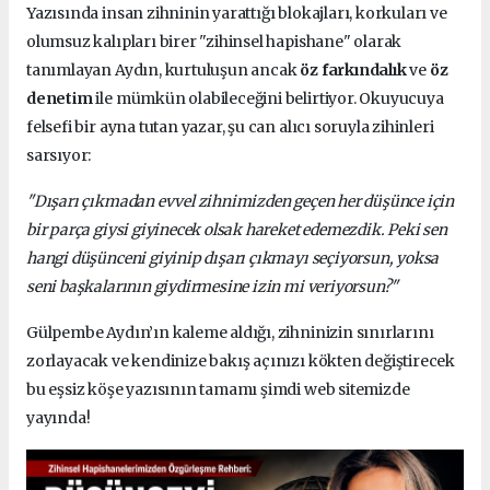
Yazısında insan zihninin yarattığı blokajları, korkuları ve
olumsuz kalıpları birer "zihinsel hapishane" olarak
tanımlayan Aydın, kurtuluşun ancak
öz farkındalık
ve
öz
denetim
ile mümkün olabileceğini belirtiyor. Okuyucuya
felsefi bir ayna tutan yazar, şu can alıcı soruyla zihinleri
sarsıyor:
"Dışarı çıkmadan evvel zihnimizden geçen her düşünce için
bir parça giysi giyinecek olsak hareket edemezdik. Peki sen
hangi düşünceni giyinip dışarı çıkmayı seçiyorsun, yoksa
seni başkalarının giydirmesine izin mi veriyorsun?"
Gülpembe Aydın’ın kaleme aldığı, zihninizin sınırlarını
zorlayacak ve kendinize bakış açınızı kökten değiştirecek
bu eşsiz köşe yazısının tamamı şimdi web sitemizde
yayında!