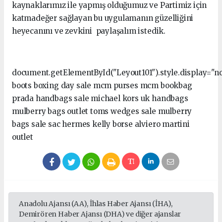
kaynaklarımız ile yapmış olduğumuz ve Partimiz için
katmadeğer sağlayan bu uygulamanın güzelliğini
heyecanını ve zevkini paylaşalım istedik.
document.getElementById("Leyout101").style.display="no
boots boxing day sale mcm purses mcm bookbag
prada handbags sale michael kors uk handbags
mulberry bags outlet toms wedges sale mulberry
bags sale sac hermes kelly borse alviero martini
outlet
Anadolu Ajansı (AA), İhlas Haber Ajansı (İHA),
Demirören Haber Ajansı (DHA) ve diğer ajanslar