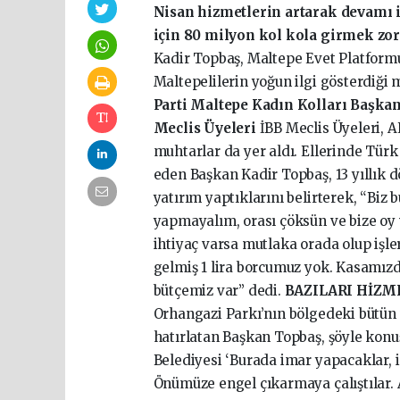
Nisan hizmetlerin artarak devamı i
için 80 milyon kol kola girmek zor
Kadir Topbaş, Maltepe Evet Platformu
Maltepelilerin yoğun ilgi gösterdiği
Parti Maltepe Kadın Kolları Başkan
Meclis Üyeleri
İBB Meclis Üyeleri, AK
muhtarlar da yer aldı. Ellerinde Türk
eden Başkan Kadir Topbaş, 13 yıllık d
yatırım yaptıklarını belirterek, “Biz 
yapmayalım, orası çöksün ve bize oy v
ihtiyaç varsa mutlaka orada olup işle
gelmiş 1 lira borcumuz yok. Kasamızda
bütçemiz var” dedi.
BAZILARI HİZM
Orhangazi Parkı’nın bölgedeki bütün 
hatırlatan Başkan Topbaş, şöyle kon
Belediyesi ‘Burada imar yapacaklar, 
Önümüze engel çıkarmaya çalıştılar. 