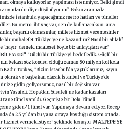
ani olmaya kalkıyorlar, yapılması istenmiyor. Belki şimdi
atı arıyorlardır diye düşünüyorum”. Bakın aramızda
imizde İstanbul’a yapacağımız metro hatları ve tüneller
dediler. Bu metro, ihtiyaç var, sen de kullanacaksın, ama
ınlar, başarılı olamasınlar, millete hizmet veremesinler
öyle bir muhalefet Türkiye’ye ne kazandırır? Nasıl bir ahlak?
 ‘hayır’ demek, maalesef böyle bir anlayışları var.”
İRİLEMEDİ”
“Güçlü bir Türkiye’yi hedefledik. Güçlü bir
nin bekası söz konusu olduğu zaman 80 milyon kol kola
n Kadir Topbaş, “Bizim İstanbul’da yaptıklarımız, Sayın
 olarak ve başbakan olarak İstanbul ve Türkiye’de
inize gidip geliyorsunuz, nasıl bir değişim var
in Yusufeli. Hopa’dan Yusufeli’ne kadar kazaları
 tane tünel yapıldı. Geçmişte bir Bolu Tüneli
lçeme giden 41 tünel var. Yapılmaya devam ediyor. Recep
da da 2.5 yıldan bu yana ortaya koyduğu sistem ortada.
bir hizmet vermek istiyor” şeklinde konuştu.
MALTEPE’YE