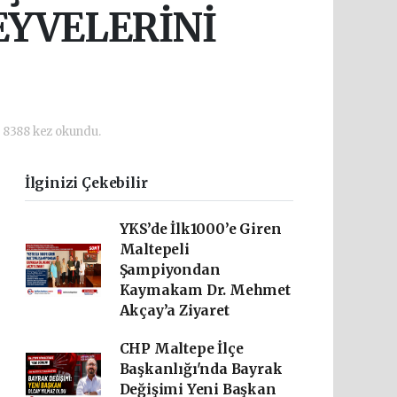
EYVELERİNİ
8388 kez okundu.
İlginizi Çekebilir
YKS’de İlk1000’e Giren
Maltepeli
Şampiyondan
Kaymakam Dr. Mehmet
Akçay’a Ziyaret
CHP Maltepe İlçe
Başkanlığı'nda Bayrak
Değişimi Yeni Başkan