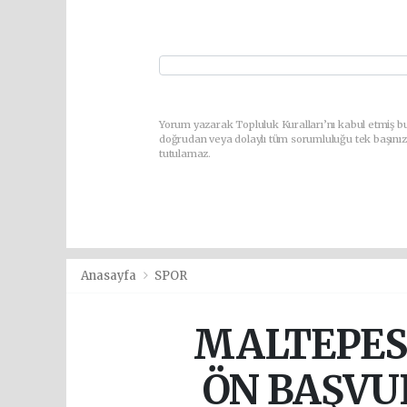
Yorum yazarak Topluluk Kuralları’nı kabul etmiş bu
doğrudan veya dolaylı tüm sorumluluğu tek başınız
tutulamaz.
Anasayfa
SPOR
MALTEPES
ÖN BAŞVU