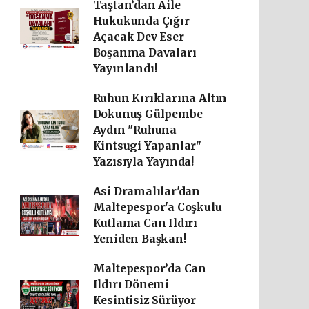
Taştan’dan Aile
Hukukunda Çığır
Açacak Dev Eser
Boşanma Davaları
Yayınlandı!
Ruhun Kırıklarına Altın
Dokunuş Gülpembe
Aydın "Ruhuna
Kintsugi Yapanlar"
Yazısıyla Yayında!
Asi Dramalılar'dan
Maltepespor'a Coşkulu
Kutlama Can Ildırı
Yeniden Başkan!
Maltepespor’da Can
Ildırı Dönemi
Kesintisiz Sürüyor