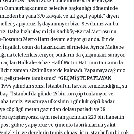
I GELİYOR
“Sayın Sözen döneminde 4 tane kavşak
ayın Cumhurbaşkanımız belediye başkanlığı döneminde
iğimizden bu yana 370 kavşak ve alt geçit yaptık” diyen
neller yapıyoruz. İş dayanmıyor bize. Sevdamız var bu
iz. Daha hızlı ulaşım için Kadıköy-Kartal Metrosu’nu
y-Bostancı Metro Hattı devam ediyor şu anda. Bir de
 İnşallah onun da hazırlıkları sürmekte. Ayrıca Maltepe-
ı’na teleferik isteniyor, bunların da çalışmaları sürüyor.
mı açılan Halkalı-Gebze Hafif Metro Hattı’nın tamamı da
k. Hiçbir zaman sözümüz yerde kalmadı. Yapamayacağımız
ki gelişmelere tanıksınız.”
“GEÇMİŞTE PATLAYAN
”
1994 yılından sonra İstanbul’un havası temizlendiğini, su
pbaş, “İstanbul’da günde 16 bin ton çöp tonlanıyor ve
aha temiz. Avusturya ülkesinin 1 günlük çöpü kadar
ye çöplüğü metan gazından dolayı patladı ve 38
çöpü ayrıştırıyoruz, aynı metan gazından 220 bin hanenin
mpost gübre yapıyoruz ve çimento fabrikalarına yakıt
enizlerin ve derelerin temiz olması için İstanbul’un birçok