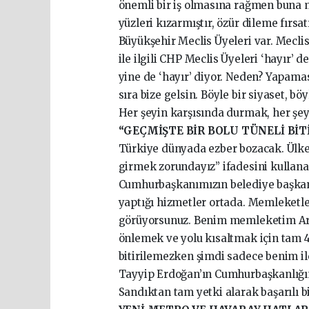
önemli bir iş olmasına rağmen buna m
yüzleri kızarmıştır, özür dileme fırs
Büyükşehir Meclis Üyeleri var. Meclis
ile ilgili CHP Meclis Üyeleri ‘hayır’ 
yine de ‘hayır’ diyor. Neden? Yapamas
sıra bize gelsin. Böyle bir siyaset, b
Her şeyin karşısında durmak, her şeye
“GEÇMİŞTE BİR BOLU TÜNELİ BİT
Türkiye dünyada ezber bozacak. Ülke
girmek zorundayız” ifadesini kullana
Cumhurbaşkanımızın belediye başkanı
yaptığı hizmetler ortada. Memleketler
görüyorsunuz. Benim memleketim Artv
önlemek ve yolu kısaltmak için tam 41
bitirilemezken şimdi sadece benim i
Tayyip Erdoğan’ın Cumhurbaşkanlığın
Sandıktan tam yetki alarak başarılı 