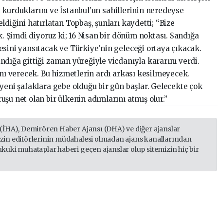
eri kurduklarını ve İstanbul’un sahillerinin neredeyse
ldiğini hatırlatan Topbaş, şunları kaydetti; “Bize
ık. Şimdi diyoruz ki; 16 Nisan bir dönüm noktası. Sandığa
esini yansıtacak ve Türkiye’nin geleceği ortaya çıkacak.
dığa gittiği zaman yüreğiyle vicdanıyla kararını verdi.
ını verecek. Bu hizmetlerin ardı arkası kesilmeyecek.
yeni şafaklara gebe olduğu bir gün başlar. Gelecekte çok
şu net olan bir ülkenin adımlarını atmış olur.”
 (İHA), Demirören Haber Ajansı (DHA) ve diğer ajanslar
izin editörlerinin müdahalesi olmadan ajans kanallarından
ukuki muhataplar haberi geçen ajanslar olup sitemizin hiç bir