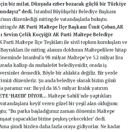
çin bir milat. Dünyada ezber bozacak güçlü bir Türkiye
undayız” dedi.
İstanbul Büyükşehir Belediye Başkanı
’nun düzenlediği mitingde vatandaşlarla buluştu.
 mitingde
AK Parti Maltepe İlçe Başkanı Ümit Çoban,AK
ı Sevim Çelik Koçyiğit AK Parti Maltepe Belediye
 Parti Maltepe İlçe Teşkilatı ile sivil toplum kuruluşları ve
 Bayrakları ile miting alanını dolduran Maltepelilere hitap
öneminde İstanbul’a 98 milyar Maltepe’ye 5.2 milyar lira
burada kalkıp da muhalefet belediyesidir, orada iş
ersinler demedik. Böyle bir ahlakta değiliz. Bir yerde
rimizi düzenleriz. Şu anda belediye olarak bizim günü
 paramız var: Bu yıl da 16.5 milyar liralık yatırım
ETE ‘HAYIR’ DİYOR…
Maltepe Sahili’nde yaptıkları
vatandaşlara keyif veren güzel bir yeşil alan olduğunu
uştu; “Bu parka başladığımız zaman dönemin Maltepe
inşaat yapacaklar birine peşkeş çekecekler’ dedi.
Ama şimdi bizden daha fazla oraya gidiyorlar. Ne kadar