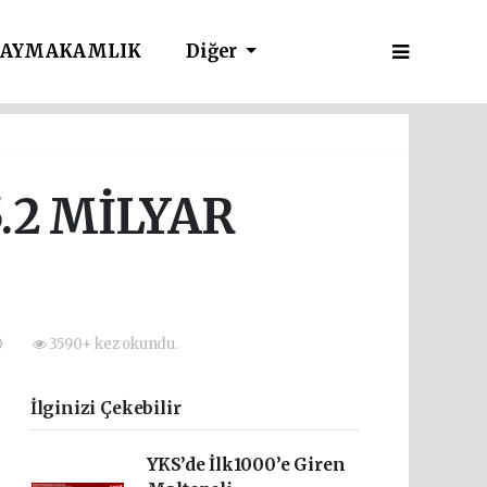
AYMAKAMLIK
Diğer
.2 MİLYAR
0
3590+ kez okundu.
İlginizi Çekebilir
YKS’de İlk1000’e Giren