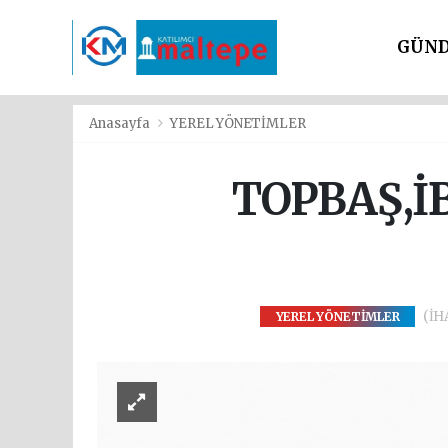
GÜN
SİYAS
Anasayfa
YEREL YÖNETİMLER
TOPBAŞ,İ
(İHA
YEREL YÖNETİMLER