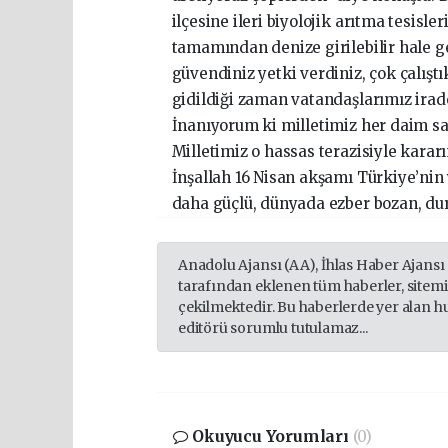
ilçesine ileri biyolojik arıtma tesisl
tamamından denize girilebilir hale ge
güvendiniz yetki verdiniz, çok çalışt
gidildiği zaman vatandaşlarımız irad
İnanıyorum ki milletimiz her daim san
Milletimiz o hassas terazisiyle karar
İnşallah 16 Nisan akşamı Türkiye’nin 
daha güçlü, dünyada ezber bozan, duru
Anadolu Ajansı (AA), İhlas Haber Ajansı
tarafından eklenen tüm haberler, sitem
çekilmektedir. Bu haberlerde yer alan h
editörü sorumlu tutulamaz...
Okuyucu Yorumları
(0)