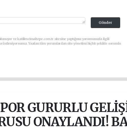
Gönder
lunuyor ve katilimcimaltepe.com.tr sitesine yaptığınız yorumunuzla ilgili
a üstleniyorsunuz. Yazılan tüm yorumlardan site yönetimi hiçbir şekilde sorumlu
POR GURURLU GELİŞİ
RUSU ONAYLANDI! B