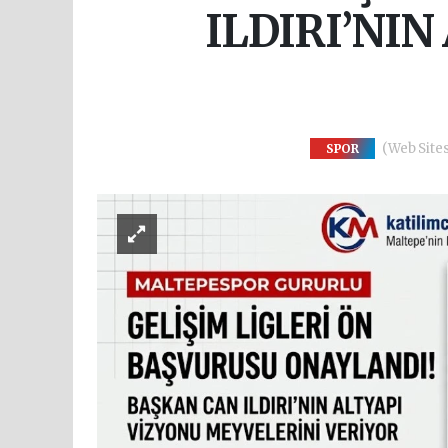
ILDIRI’NI
(Web Sitesi
SPOR