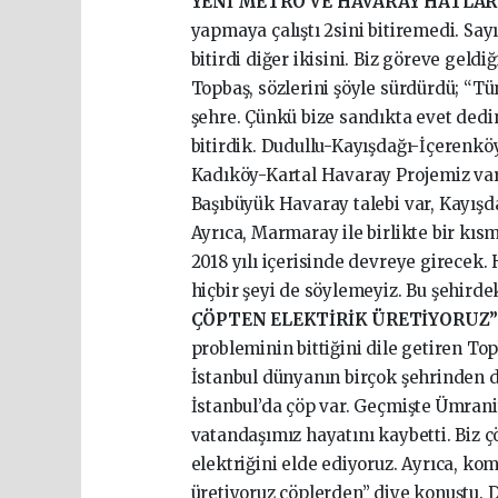
YENİ METRO VE HAVARAY HATLAR
yapmaya çalıştı 2sini bitiremedi. S
bitirdi diğer ikisini. Biz göreve geld
Topbaş, sözlerini şöyle sürdürdü; “Tü
şehre. Çünkü bize sandıkta evet dedin
bitirdik. Dudullu-Kayışdağı-İçerenkö
Kadıköy-Kartal Havaray Projemiz var.
Başıbüyük Havaray talebi var, Kayışdağ
Ayrıca, Marmaray ile birlikte bir kıs
2018 yılı içerisinde devreye girece
hiçbir şeyi de söylemeyiz. Bu şehirde
ÇÖPTEN ELEKTİRİK ÜRETİYORUZ
probleminin bittiğini dile getiren To
İstanbul dünyanın birçok şehrinden d
İstanbul’da çöp var. Geçmişte Ümrani
vatandaşımız hayatını kaybetti. Biz 
elektriğini elde ediyoruz. Ayrıca, ko
üretiyoruz çöplerden” diye konuştu. D