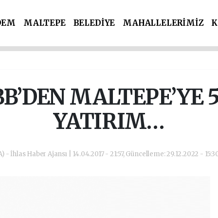
DEM
MALTEPE
BELEDİYE
MAHALLELERİMİZ
K
İ PARTİLER
SPOR
POLİS & ADLİYE
BB’DEN MALTEPE’YE 5
YATIRIM…
) - İhlas Haber Ajansı | 14.04.2017 - 21:57, Güncelleme: 29.12.2022 - 15:3