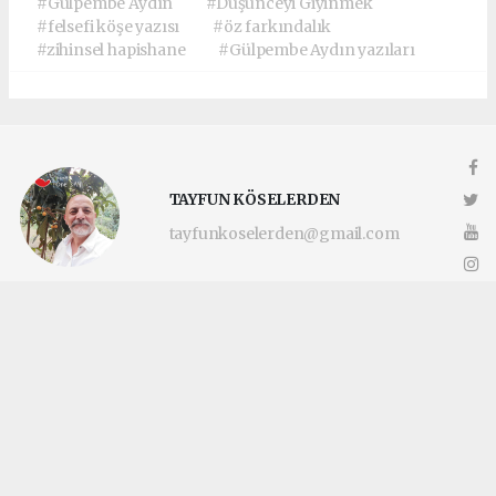
#Gülpembe Aydın
#Düşünceyi Giyinmek
#felsefi köşe yazısı
#öz farkındalık
#zihinsel hapishane
#Gülpembe Aydın yazıları
TAYFUN KÖSELERDEN
tayfunkoselerden@gmail.com
Okuyucu Yorumları
(0)
Gönder
Yorum yazarak Topluluk Kuralları’nı kabul etmiş bulunuyor ve