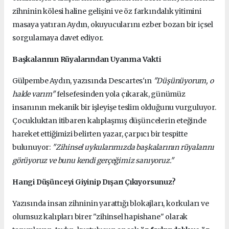
zihninin kölesi haline gelişini ve öz farkındalık yitimini
masaya yatıran Aydın, okuyucularını ezber bozan bir içsel
sorgulamaya davet ediyor.
Başkalarının Rüyalarından Uyanma Vakti
Gülpembe Aydın, yazısında Descartes'ın
"Düşünüyorum, o
halde varım"
felsefesinden yola çıkarak, günümüz
insanının mekanik bir işleyişe teslim olduğunu vurguluyor.
Çocukluktan itibaren kalıplaşmış düşüncelerin eteğinde
hareket ettiğimizi belirten yazar, çarpıcı bir tespitte
bulunuyor:
"Zihinsel uykularımızda başkalarının rüyalarını
görüyoruz ve bunu kendi gerçeğimiz sanıyoruz."
Hangi Düşünceyi Giyinip Dışarı Çıkıyorsunuz?
Yazısında insan zihninin yarattığı blokajları, korkuları ve
olumsuz kalıpları birer "zihinsel hapishane" olarak