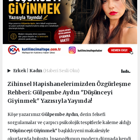
Erkek
|
Kadın
(Haberi Sesli Oku)
Zihinsel Hapishanelerimizden Özgürleşme
Rehberi: Gülpembe Aydın "Düşünceyi
Giyinmek" Yazısıyla Yayında!
Köşe yazarımız
Gülpembe Aydın
, derin felsefi
sorgulamalar ve çarpıcı psikolojik tespitlerle kaleme aldığı
"Düşünceyi Giyinmek"
başlıklı yeni makalesiyle
okurlarıyla buluştu. İnsanoğlunun modern dünyada kendi