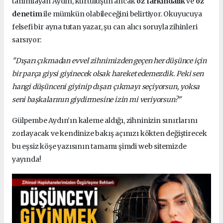
tanımlayan Aydın, kurtuluşun ancak
öz farkındalık
ve
öz
denetim
ile mümkün olabileceğini belirtiyor. Okuyucuya
felsefi bir ayna tutan yazar, şu can alıcı soruyla zihinleri
sarsıyor:
"Dışarı çıkmadan evvel zihnimizden geçen her düşünce için
bir parça giysi giyinecek olsak hareket edemezdik. Peki sen
hangi düşünceni giyinip dışarı çıkmayı seçiyorsun, yoksa
seni başkalarının giydirmesine izin mi veriyorsun?"
Gülpembe Aydın’ın kaleme aldığı, zihninizin sınırlarını
zorlayacak ve kendinize bakış açınızı kökten değiştirecek
bu eşsiz köşe yazısının tamamı şimdi web sitemizde
yayında!