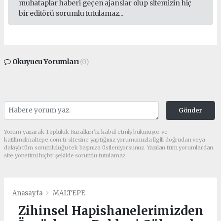
muhataplar haberi geçen ajanslar olup sitemizin hiç
bir editörü sorumlu tutulamaz...
Okuyucu Yorumları
(0)
Gönder
Yorum yazarak Topluluk Kuralları’nı kabul etmiş bulunuyor ve
katilimcimaltepe.com.tr sitesine yaptığınız yorumunuzla ilgili doğrudan veya
dolaylı tüm sorumluluğu tek başınıza üstleniyorsunuz. Yazılan tüm yorumlardan
site yönetimi hiçbir şekilde sorumlu tutulamaz.
Anasayfa
MALTEPE
Zihinsel Hapishanelerimizden