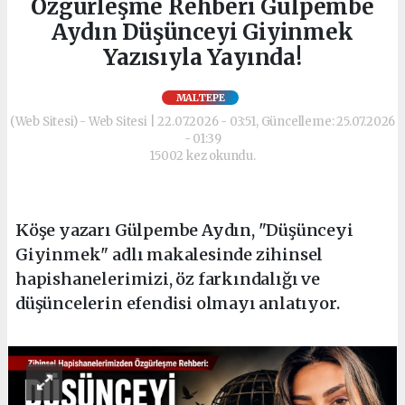
Özgürleşme Rehberi Gülpembe
Aydın Düşünceyi Giyinmek
Yazısıyla Yayında!
MALTEPE
(Web Sitesi) - Web Sitesi | 22.07.2026 - 03:51, Güncelleme: 25.07.2026
- 01:39
15002 kez okundu.
Köşe yazarı Gülpembe Aydın, "Düşünceyi
Giyinmek" adlı makalesinde zihinsel
hapishanelerimizi, öz farkındalığı ve
düşüncelerin efendisi olmayı anlatıyor.