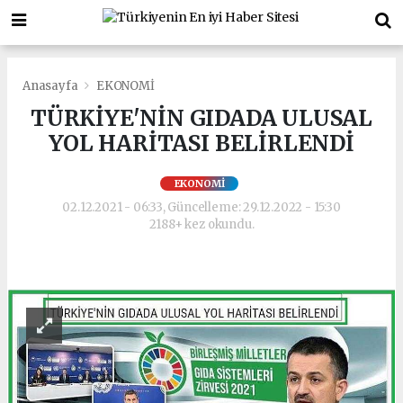
Anasayfa
EKONOMİ
TÜRKİYE'NİN GIDADA ULUSAL
YOL HARİTASI BELİRLENDİ
EKONOMİ
02.12.2021 - 06:33, Güncelleme: 29.12.2022 - 15:30
2188+ kez okundu.