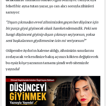
denetim
ile mümkün olabileceğini belirtiyor. Okuyucuya
felsefi bir ayna tutan yazar, şu can alıcı soruyla zihinleri
sarsıyor:
"Dışarı çıkmadan evvel zihnimizden geçen her düşünce için
bir parça giysi giyinecek olsak hareket edemezdik. Peki sen
hangi düşünceni giyinip dışarı çıkmayı seçiyorsun, yoksa
seni başkalarının giydirmesine izin mi veriyorsun?"
Gülpembe Aydın’ın kaleme aldığı, zihninizin sınırlarını
zorlayacak ve kendinize bakış açınızı kökten değiştirecek
bu eşsiz köşe yazısının tamamı şimdi web sitemizde
yayında!