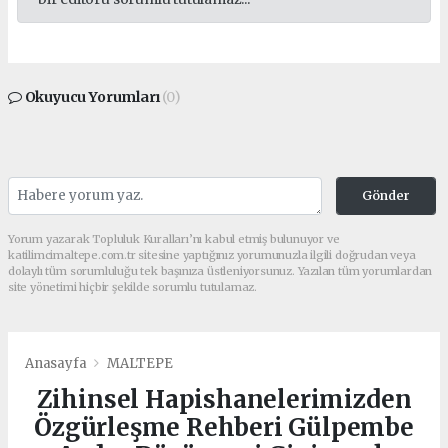
Okuyucu Yorumları
(0)
Gönder
Yorum yazarak Topluluk Kuralları’nı kabul etmiş bulunuyor ve
katilimcimaltepe.com.tr sitesine yaptığınız yorumunuzla ilgili doğrudan veya
dolaylı tüm sorumluluğu tek başınıza üstleniyorsunuz. Yazılan tüm yorumlardan
site yönetimi hiçbir şekilde sorumlu tutulamaz.
Anasayfa
MALTEPE
Zihinsel Hapishanelerimizden
Özgürleşme Rehberi Gülpembe