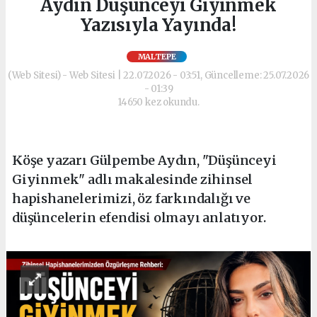
Aydın Düşünceyi Giyinmek
Yazısıyla Yayında!
MALTEPE
(Web Sitesi) - Web Sitesi | 22.07.2026 - 03:51, Güncelleme: 25.07.2026
- 01:39
14650 kez okundu.
Köşe yazarı Gülpembe Aydın, "Düşünceyi
Giyinmek" adlı makalesinde zihinsel
hapishanelerimizi, öz farkındalığı ve
düşüncelerin efendisi olmayı anlatıyor.