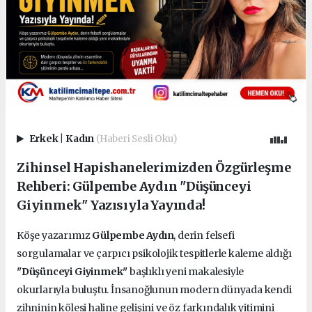
Erkek
|
Kadın
(Haberi Sesli Oku)
Zihinsel Hapishanelerimizden Özgürleşme
Rehberi: Gülpembe Aydın "Düşünceyi
Giyinmek" Yazısıyla Yayında!
Köşe yazarımız
Gülpembe Aydın
, derin felsefi
sorgulamalar ve çarpıcı psikolojik tespitlerle kaleme aldığı
"Düşünceyi Giyinmek"
başlıklı yeni makalesiyle
okurlarıyla buluştu. İnsanoğlunun modern dünyada kendi
zihninin kölesi haline gelişini ve öz farkındalık yitimini