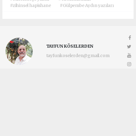
#zihinsel hapishane
#Gülpembe Aydın yazıları
TAYFUN KÖSELERDEN
tayfunkoselerden@gmail.com
Okuyucu Yorumları
(0)
Gönder
Yorum yazarak Topluluk Kuralları’nı kabul etmiş bulunuyor ve
katilimcimaltepe.com.tr sitesine yaptığınız yorumunuzla ilgili doğrudan veya
dolaylı tüm sorumluluğu tek başınıza üstleniyorsunuz. Yazılan tüm yorumlardan