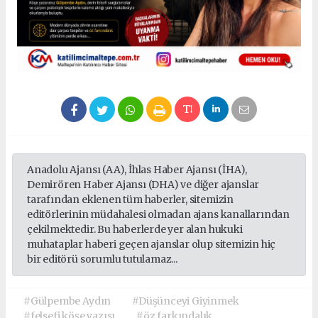
Anadolu Ajansı (AA), İhlas Haber Ajansı (İHA),
Demirören Haber Ajansı (DHA) ve diğer ajanslar
tarafından eklenen tüm haberler, sitemizin
editörlerinin müdahalesi olmadan ajans kanallarından
çekilmektedir. Bu haberlerde yer alan hukuki
muhataplar haberi geçen ajanslar olup sitemizin hiç
bir editörü sorumlu tutulamaz...
#Gülpembe Aydın
#Düşünceyi Giyinmek
#felsefi köşe yazısı
#öz farkındalık