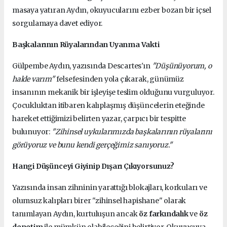
masaya yatıran Aydın, okuyucularını ezber bozan bir içsel
sorgulamaya davet ediyor.
Başkalarının Rüyalarından Uyanma Vakti
Gülpembe Aydın, yazısında Descartes'ın
"Düşünüyorum, o
halde varım"
felsefesinden yola çıkarak, günümüz
insanının mekanik bir işleyişe teslim olduğunu vurguluyor.
Çocukluktan itibaren kalıplaşmış düşüncelerin eteğinde
hareket ettiğimizi belirten yazar, çarpıcı bir tespitte
bulunuyor:
"Zihinsel uykularımızda başkalarının rüyalarını
görüyoruz ve bunu kendi gerçeğimiz sanıyoruz."
Hangi Düşünceyi Giyinip Dışarı Çıkıyorsunuz?
Yazısında insan zihninin yarattığı blokajları, korkuları ve
olumsuz kalıpları birer "zihinsel hapishane" olarak
tanımlayan Aydın, kurtuluşun ancak
öz farkındalık
ve
öz